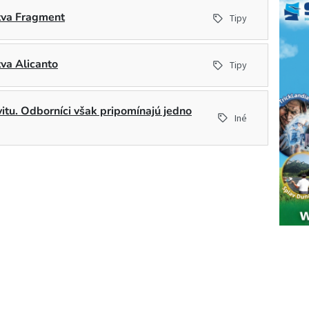
stva Fragment
Tipy
tva Alicanto
Tipy
ivitu. Odborníci však pripomínajú jedno
Iné