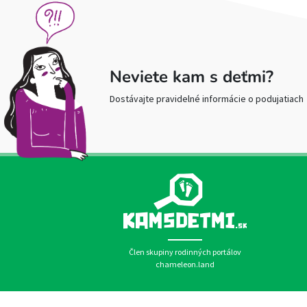
Neviete kam s deťmi?
Dostávajte pravidelné informácie o podujatiach
Člen skupiny rodinných portálov
chameleon.land