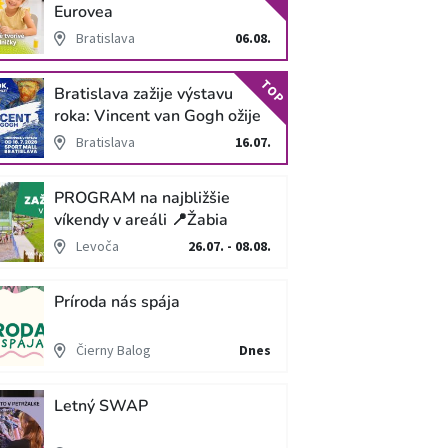
Eurovea
Bratislava
06.08.
TOP
Bratislava zažije výstavu
roka: Vincent van Gogh ožije
v unikátnej imerzívnej šou!
Bratislava
16.07.
PROGRAM na najbližšie
víkendy v areáli 📍Žabia
cesta
Levoča
26.07. - 08.08.
Príroda nás spája
Čierny Balog
Dnes
Letný SWAP