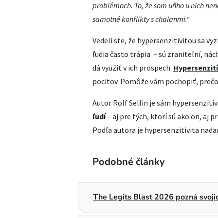
problémoch. To, že som uňho u nich ne
samotné konflikty s chalanmi.“
Vedeli ste, že hypersenzitivitou sa vy
ľudia často trápia – sú zraniteľní, nác
dá využiť v ich prospech.
Hypersenzití
pocitov. Pomôže vám pochopiť, prečo sú
Autor Rolf Sellin je sám hypersenzití
ľudí
– aj pre tých, ktorí sú ako on, aj p
Podľa autora je hypersenzitivita nada
Podobné články
The Legits Blast 2026 pozná svojic