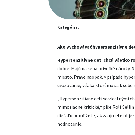
Kategórie:
Ako vychovávať hypersenzitívne det
Hypersenzitívne deti chcú všetko ro
dobre. Majú na seba priveľké nároky. 
miesto. Práve naopak, v prípade hyper
uvažovanie, vďaka ktorému sa k sebe n
„Hypersenzitívne deti sa vlastnými c
mimoriadne kritické,“ píše Rolf Sellin
dieťaťu pomôžete, ak zaujmete objekt
hodnotenie.