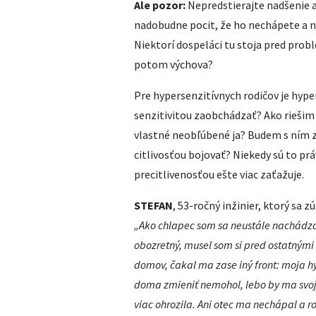
Ale pozor:
Nepredstierajte nadšenie a 
nadobudne pocit, že ho nechápete a ne
Niektorí dospeláci tu stoja pred prob
potom výchova?
Pre hypersenzitívnych rodičov je hype
senzitivitou zaobchádzať? Ako riešim
vlastné neobľúbené ja? Budem s ním 
citlivosťou bojovať? Niekedy sú to pr
precitlivenosťou ešte viac zaťažuje.
STEFAN
, 53-ročný inžinier, ktorý sa z
„Ako chlapec som sa neustále nachádz
obozretný, musel som si pred ostatnými 
domov, čakal ma zase iný front: moja h
doma zmieniť nemohol, lebo by ma svoji
viac ohrozila. Ani otec ma nechápal a 