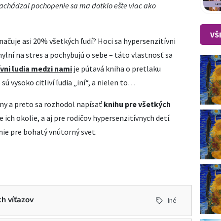
nachádzal pochopenie sa ma dotklo ešte viac ako
VŠ
značuje asi 20% všetkých ľudí? Hoci sa hypersenzitívni
hylní na stres a pochybujú o sebe – táto vlastnosť sa
vni ľudia medzi nami
je pútavá kniha o pretlaku
 vysoko citliví ľudia „iní“, a nielen to…
vny a preto sa rozhodol napísať
knihu pre všetkých
re ich okolie, a aj pre rodičov hypersenzitívnych detí.
nie pre bohatý vnútorný svet.
h víťazov
Iné