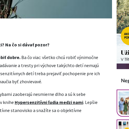
i? Na čo si dávať pozor?
biť dobre.
Ba čo viac: všetko chcú robiť výnimočne
Nadávanie a tresty pri výchove takýchto detí nemajú
senzitívnych detí treba prejaviť pochopenie pre ich
Ne
aučia byť zhovievavé.
hybami zaoberajú nesmierne dlho a sú k sebe
 v knihe
Hypersenzitívni ľudia medzi nami
. Lepšie
ívne stanovisko a snažíte sa o objektívne