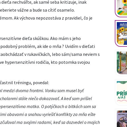
dieťa nechváľte, ak samé seba kritizuje, inak
beriete vážne a bude sa cítiť osamelo.
lémom. Ak výchova nepozostáva z pravidiel, čo je
rsenzitívne dieťa skúškou. Ako mám s jeho
 podobný problém, ak ide o mňa ? Uvidím v dieťati
zaobchádzať v rukavičkách, lebo sám/sama neviem s
áve hypersenzitívni rodičia, kto potomka svojou
účastnil tréningu, povedal:
al medzi dvoma frontmi. Vonku som musel byť
chalanmi stále niečo dokazovať. A keď som prišiel
ypersenzitívna matka. O potýčkach a bitkách som sa
mi obavami a snahou vyriešiť konflikty za mňa ešte
rozčuľoval ma svojimi radami, keď sa dozvedel o mojich