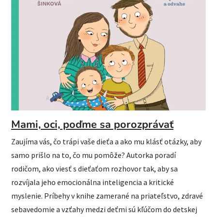
Mami, oci, poďme sa porozprávať
Zaujíma vás, čo trápi vaše dieťa a ako mu klásť otázky, aby
samo prišlo na to, čo mu pomôže? Autorka poradí
rodičom, ako viesť s dieťaťom rozhovor tak, aby sa
rozvíjala jeho emocionálna inteligencia a kritické
myslenie. Príbehy v knihe zamerané na priateľstvo, zdravé
sebavedomie a vzťahy medzi deťmi sú kľúčom do detskej