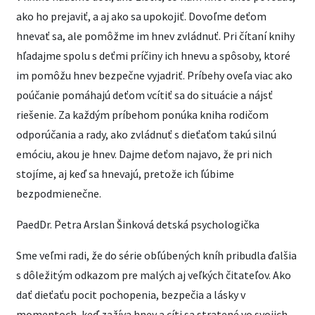
ako ho prejaviť, a aj ako sa upokojiť. Dovoľme deťom
hnevať sa, ale pomôžme im hnev zvládnuť. Pri čítaní knihy
hľadajme spolu s deťmi príčiny ich hnevu a spôsoby, ktoré
im pomôžu hnev bezpečne vyjadriť. Príbehy oveľa viac ako
poúčanie pomáhajú deťom vcítiť sa do situácie a nájsť
riešenie. Za každým príbehom ponúka kniha rodičom
odporúčania a rady, ako zvládnuť s dieťaťom takú silnú
emóciu, akou je hnev. Dajme deťom najavo, že pri nich
stojíme, aj keď sa hnevajú, pretože ich ľúbime
bezpodmienečne.
PaedDr. Petra Arslan Šinková detská psychologička
Sme veľmi radi, že do série obľúbených kníh pribudla ďalšia
s dôležitým odkazom pre malých aj veľkých čitateľov. Ako
dať dieťaťu pocit pochopenia, bezpečia a lásky v
momentoch, keď zažíva hnev a cíti sa stratené vo svojich