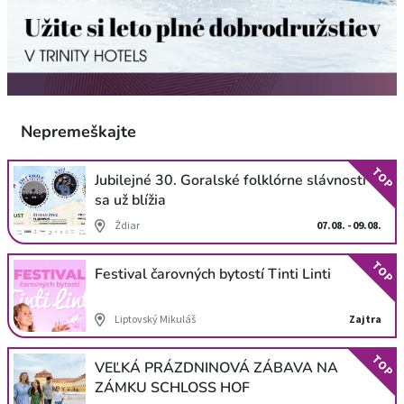
Nepremeškajte
TOP
Jubilejné 30. Goralské folklórne slávnosti
sa už blížia
Ždiar
07.08. - 09.08.
TOP
Festival čarovných bytostí Tinti Linti
Liptovský Mikuláš
Zajtra
TOP
VEĽKÁ PRÁZDNINOVÁ ZÁBAVA NA
ZÁMKU SCHLOSS HOF