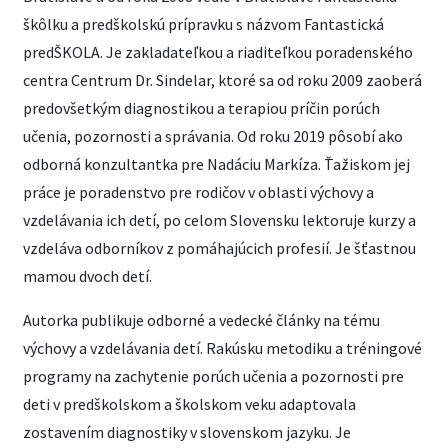
škôlku a predškolskú prípravku s názvom Fantastická
predŠKOLA. Je zakladateľkou a riaditeľkou poradenského
centra Centrum Dr. Sindelar, ktoré sa od roku 2009 zaoberá
predovšetkým diagnostikou a terapiou príčin porúch
učenia, pozornosti a správania. Od roku 2019 pôsobí ako
odborná konzultantka pre Nadáciu Markíza. Ťažiskom jej
práce je poradenstvo pre rodičov v oblasti výchovy a
vzdelávania ich detí, po celom Slovensku lektoruje kurzy a
vzdeláva odborníkov z pomáhajúcich profesií. Je šťastnou
mamou dvoch detí.
Autorka publikuje odborné a vedecké články na tému
výchovy a vzdelávania detí. Rakúsku metodiku a tréningové
programy na zachytenie porúch učenia a pozornosti pre
deti v predškolskom a školskom veku adaptovala
zostavením diagnostiky v slovenskom jazyku. Je