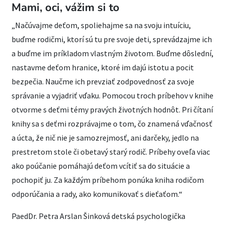
Mami, oci, vážim si to
„Načúvajme deťom, spoliehajme sa na svoju intuíciu,
buďme rodičmi, ktorí sú tu pre svoje deti, sprevádzajme ich
a buďme im príkladom vlastným životom. Buďme dôslední,
nastavme deťom hranice, ktoré im dajú istotu a pocit
bezpečia. Naučme ich prevziať zodpovednosť za svoje
správanie a vyjadriť vďaku. Pomocou troch príbehov v knihe
otvorme s deťmi témy pravých životných hodnôt. Pri čítaní
knihy sa s deťmi rozprávajme o tom, čo znamená vďačnosť
a úcta, že nič nie je samozrejmosť, ani darčeky, jedlo na
prestretom stole či obetavý starý rodič. Príbehy oveľa viac
ako poúčanie pomáhajú deťom vcítiť sa do situácie a
pochopiť ju. Za každým príbehom ponúka kniha rodičom
odporúčania a rady, ako komunikovať s dieťaťom.“
PaedDr. Petra Arslan Šinková detská psychologička