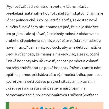
„Vychovávať deti v dnešnom svete, v ktorom často
prevládajú materiálne hodnoty nad tými skutočnými, nie je
vôbec jednoduché. Ako vysvetliť dieťaťu, že dostať nové
autíčko či nové šaty nie je samozrejmé, že nie je dôležité
len prijímať ale aj dávať, že niekedy radosť z obdarovania
druhého či podelenia sa môže byť ešte väčšia ako radosť z
novej hračky? Je na nás, rodičoch, aby sme deti od malička
viedli k vďačnosti, že menej je niekedy viac, a že skutočné
ľudské hodnoty ako láskavosť, ochota pomôcť a vnímať
potreby druhého sú tie pravé hodnoty. Práve v tomto nám
opäť na pomoc prichádza táto výnimočná kniha, pomocou
ktorej vieme deti pútavo previesť situáciami, ktoré im
ukážu správnu cestu a sú ideálnym nástrojom na
formovanie sociálno-emocionálnych zručností dieťaťa.“