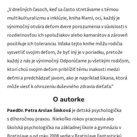
„V dnešných časoch, keď sa často stretávame s témou
multikulturalizmu a inklúzie, kniha Mami, oci, každý je
výnimočný otvára deťom dvere porozumenia v súvislosti s
rozdielnosťou ich spolužiakov alebo kamarátov a zároveň
posilňuje ich toleranciu. Vďaka tejto knihe môžu rodičia
vysvetliť svojim deťom, že byť iný je v poriadku, pretože
každý z nás je výnimočný. Odporúčame ju všetkým rodičom,
ktorí chcú svojim deťom priblížiť tému inakosti medzi
deťmi a predchádzať javom, ako je napríklad šikana, ktorá
môže viesť k ohrozeniu duševného zdravia dieťaťa.”
O autorke
PaedDr. Petra Arslan Šinková
je detská psychologička
s dlhoročnou praxou. Niekoľko rokov pracovala ako
školská psychologička na základnej škole a gymnáziu v
Bratislave a od roku 2008 vedie v Bratislave Fantastickú