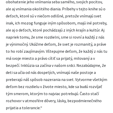
obohatenie jeho vnímania seba samého, svojich pocitov,
ale aj vnímania okolitého diania. Príbehy v tejto knihe sú o
deťoch, ktoré sú v niečom odlišné, pretože vnímajú svet
inak, ich mozog funguje iným spôsobom, majú iné potreby,
ale aj o deťoch, ktoré pochádzajú z iných krajín a kultúr. Aj
napriek tomu, že sme rozdielni, sme si rovní a každý z nás
je výnimočný. Ukážme deťom, že svet je rozmanitý, a práve
to ho robí zaujímavým. Vštepujme deťom, že každý z nás tu
má svoje miesto a právo cítiť sa prijatý, milovaný a v
bezpečí. Inklúzia sa začína v našom srdci. Nezabúdajme, že
deti sa učia od nás dospelých, vnímajú naše postoje a
preberajú náš spôsob nazerania na svet. Vytvorme všetkým
deťom bez rozdielu v živote miesto, kde sa budú rozvíjať
tým smerom, ktorým to najviac potrebujú. Často stačí
rozhovor v atmosfére dôvery, lásky, bezpodmienečného
prijatia a tolerancie.“