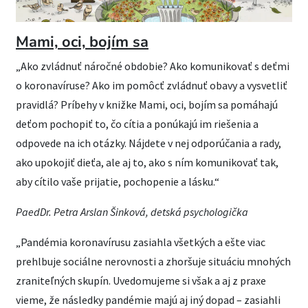
Mami, oci, bojím sa
„Ako zvládnuť náročné obdobie? Ako komunikovať s deťmi
o koronavíruse? Ako im pomôcť zvládnuť obavy a vysvetliť
pravidlá? Príbehy v knižke Mami, oci, bojím sa pomáhajú
deťom pochopiť to, čo cítia a ponúkajú im riešenia a
odpovede na ich otázky. Nájdete v nej odporúčania a rady,
ako upokojiť dieťa, ale aj to, ako s ním komunikovať tak,
aby cítilo vaše prijatie, pochopenie a lásku.“
PaedDr. Petra Arslan Šinková, detská psychologička
„Pandémia koronavírusu zasiahla všetkých a ešte viac
prehlbuje sociálne nerovnosti a zhoršuje situáciu mnohých
zraniteľných skupín. Uvedomujeme si však a aj z praxe
vieme, že následky pandémie majú aj iný dopad – zasiahli