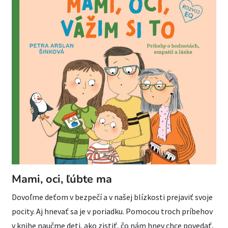
Mami, oci, ľúbte ma
Dovoľme deťom v bezpečí a v našej blízkosti prejaviť svoje
pocity. Aj hnevať sa je v poriadku. Pomocou troch príbehov
v knihe naučme deti, ako zistiť, čo nám hnev chce povedať,