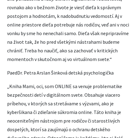
rovnako ako v bežnom živote je viesť dieťa k správnym
postojom a hodnotám, k nadobudnutiu vedomostí. Aj v
online priestore dieťa potrebuje nás rodičov, veď ani v noci
vonku by sme ho nenechali samo. Dieťa však nepripravíme
na život tak, že ho pred všetkými nástrahami budeme
chrániť. Treba ho naučiť, ako sa zachovať v kritických
momentoch v skutočnom aj vo virtuálnom svete.“
PaedDr. Petra Arslan Šinková detská psychologička
„Kniha Mami, oci, som ONLINE sa venuje problematike
bezpečnosti detí v digitálnom svete. Obsahuje viacero
príbehov, v ktorých sa stretávame s výzvami, ako je
kyberšikana či zdieľanie súkromia online. Táto kniha je
neoceniteľným nástrojom pre rodičov či starostlivých
dospelých, ktorí sa zaujímajú o ochranu detského
duševného zdravia. Odporúčame ju každému, kto si želá