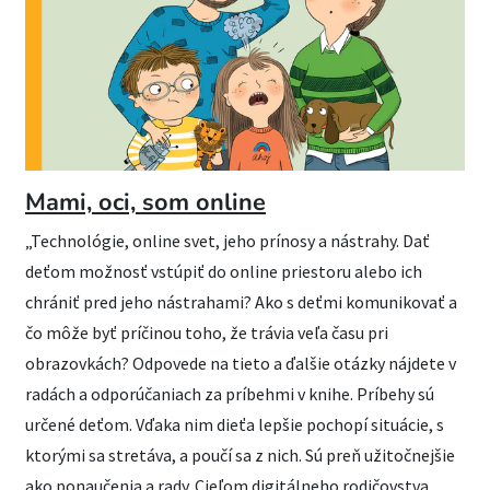
Mami, oci, som online
„Technológie, online svet, jeho prínosy a nástrahy. Dať
deťom možnosť vstúpiť do online priestoru alebo ich
chrániť pred jeho nástrahami? Ako s deťmi komunikovať a
čo môže byť príčinou toho, že trávia veľa času pri
obrazovkách? Odpovede na tieto a ďalšie otázky nájdete v
radách a odporúčaniach za príbehmi v knihe. Príbehy sú
určené deťom. Vďaka nim dieťa lepšie pochopí situácie, s
ktorými sa stretáva, a poučí sa z nich. Sú preň užitočnejšie
ako ponaučenia a rady. Cieľom digitálneho rodičovstva,