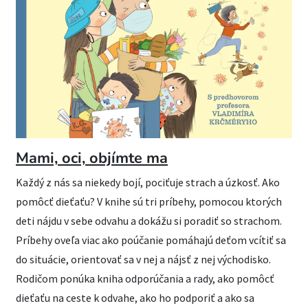
Mami, oci, objímte ma
Každý z nás sa niekedy bojí, pociťuje strach a úzkosť. Ako
pomôcť dieťaťu? V knihe sú tri príbehy, pomocou ktorých
deti nájdu v sebe odvahu a dokážu si poradiť so strachom.
Príbehy oveľa viac ako poúčanie pomáhajú deťom vcítiť sa
do situácie, orientovať sa v nej a nájsť z nej východisko.
Rodičom ponúka kniha odporúčania a rady, ako pomôcť
dieťaťu na ceste k odvahe, ako ho podporiť a ako sa