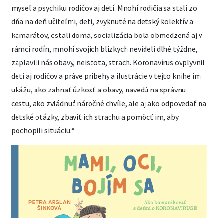
myseľ a psychiku rodičov aj detí. Mnohí rodičia sa stali zo
dňa na deň učiteľmi, deti, zvyknuté na detský kolektív a
kamarátov, ostali doma, socializácia bola obmedzená aj v
rámci rodín, mnohí svojich blízkych nevideli dlhé týždne,
zaplavili nás obavy, neistota, strach. Koronavírus ovplyvnil
deti aj rodičov a práve príbehy a ilustrácie v tejto knihe im
ukážu, ako zahnať úzkosť a obavy, navedú na správnu
cestu, ako zvládnuť náročné chvíle, ale aj ako odpovedať na
detské otázky, zbaviť ich strachu a pomôcť im, aby
pochopili situáciu.“