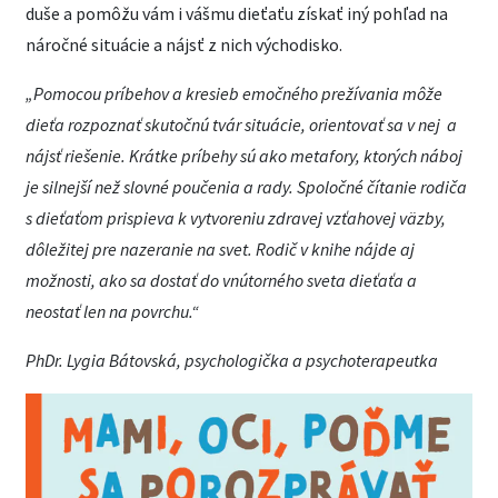
duše a pomôžu vám i vášmu dieťaťu získať iný pohľad na
náročné situácie a nájsť z nich východisko.
„Pomocou príbehov a kresieb emočného prežívania môže
dieťa rozpoznať skutočnú tvár situácie, orientovať sa v nej a
nájsť riešenie. Krátke príbehy sú ako metafory, ktorých náboj
je silnejší než slovné poučenia a rady. Spoločné čítanie rodiča
s dieťaťom prispieva k vytvoreniu zdravej vzťahovej väzby,
dôležitej pre nazeranie na svet. Rodič v knihe nájde aj
možnosti, ako sa dostať do vnútorného sveta dieťaťa a
neostať len na povrchu.“
PhDr. Lygia Bátovská, psychologička a psychoterapeutka