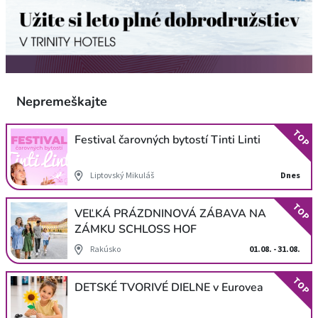
Nepremeškajte
TOP
Festival čarovných bytostí Tinti Linti
Liptovský Mikuláš
Dnes
TOP
VEĽKÁ PRÁZDNINOVÁ ZÁBAVA NA
ZÁMKU SCHLOSS HOF
Rakúsko
01.08. - 31.08.
TOP
DETSKÉ TVORIVÉ DIELNE v Eurovea