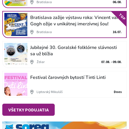
Bratislava
06.08.
TOP
Bratislava zažije výstavu roka: Vincent van
Gogh ožije v unikátnej imerzívnej šou!
Bratislava
16.07.
Jubilejné 30. Goralské folklórne slávnosti
sa už blížia
Ždiar
07.08. - 09.08.
Festival čarovných bytostí Tinti Linti
Liptovský Mikuláš
Dnes
VŠETKY PODUJATIA