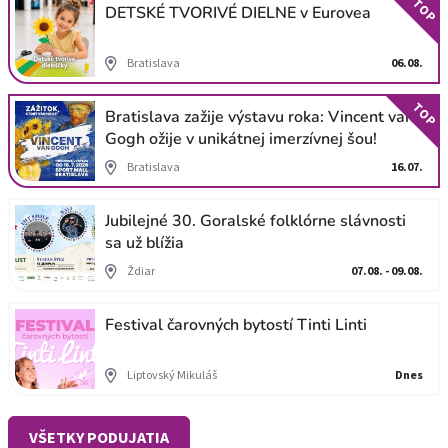
TOP
DETSKÉ TVORIVÉ DIELNE v Eurovea
Bratislava
06.08.
TOP
Bratislava zažije výstavu roka: Vincent van
Gogh ožije v unikátnej imerzívnej šou!
Bratislava
16.07.
Jubilejné 30. Goralské folklórne slávnosti
sa už blížia
Ždiar
07.08. - 09.08.
Festival čarovných bytostí Tinti Linti
Liptovský Mikuláš
Dnes
VŠETKY PODUJATIA