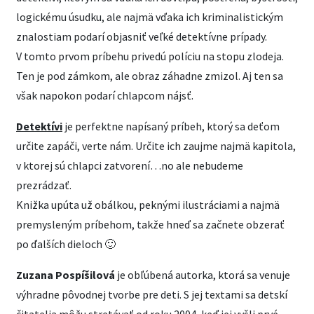
logickému úsudku, ale najmä vďaka ich kriminalistickým
znalostiam podarí objasniť veľké detektívne prípady.
V tomto prvom príbehu privedú políciu na stopu zlodeja.
Ten je pod zámkom, ale obraz záhadne zmizol. Aj ten sa
však napokon podarí chlapcom nájsť.
Detektívi
je perfektne napísaný príbeh, ktorý sa deťom
určite zapáči, verte nám. Určite ich zaujme najmä kapitola,
v ktorej sú chlapci zatvorení…no ale nebudeme
prezrádzať.
Knižka upúta už obálkou, peknými ilustráciami a najmä
premysleným príbehom, takže hneď sa začnete obzerať
po ďalších dieloch 🙂
Zuzana Pospíšilová
je obľúbená autorka, ktorá sa venuje
výhradne pôvodnej tvorbe pre deti. S jej textami sa detskí