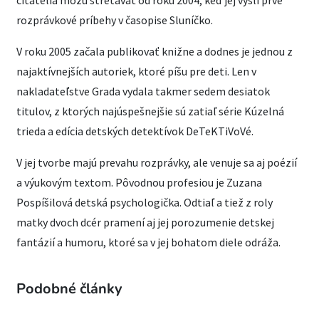
čitatelia môžu stretávať od roku 2004, keď jej vyšli prvé
rozprávkové príbehy v časopise Sluníčko.
V roku 2005 začala publikovať knižne a dodnes je jednou z
najaktívnejších autoriek, ktoré píšu pre deti. Len v
nakladateľstve Grada vydala takmer sedem desiatok
titulov, z ktorých najúspešnejšie sú zatiaľ série Kúzelná
trieda a edícia detských detektívok DeTeKTiVoVé.
V jej tvorbe majú prevahu rozprávky, ale venuje sa aj poézií
a výukovým textom. Pôvodnou profesiou je Zuzana
Pospíšilová detská psychologička. Odtiaľ a tiež z roly
matky dvoch dcér pramení aj jej porozumenie detskej
fantázií a humoru, ktoré sa v jej bohatom diele odráža.
Podobné články