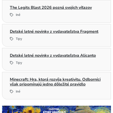
The Legits Blast 2026 pozná svojich víťazov
Iné
Detské letné novinky z vydavateľstva Fragment
Tipy
Detské letné novinky z vydavateľstva Alicanto
Tipy
Minecraft: Hra, ktorá rozvíja kreativitu. Odborníci
však pripomínajú jedno dôležité pravidlo
Iné