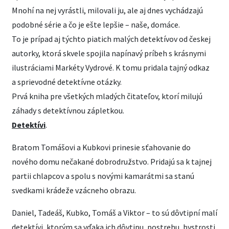
Mnohí na nej vyrástli, milovali ju, ale aj dnes vychádzajú
podobné série a čo je ešte lepšie – naše, domáce.
To je prípad aj týchto piatich malých detektívov od českej
autorky, ktorá skvele spojila napínavý príbeh s krásnymi
ilustráciami Markéty Vydrové. K tomu pridala tajný odkaz
a sprievodné detektívne otázky.
Prvá kniha pre všetkých mladých čitateľov, ktorí milujú
záhady s detektívnou zápletkou.
Detektívi
.
Bratom Tomášovi a Kubkovi prinesie sťahovanie do
nového domu nečakané dobrodružstvo. Pridajú sa k tajnej
partii chlapcov a spolu s novými kamarátmi sa stanú
svedkami krádeže vzácneho obrazu.
Daniel, Tadeáš, Kubko, Tomáš a Viktor – to sú dôvtipní malí
detektívi, ktorým sa vďaka ich dôvtipu, postrehu, bystrosti,