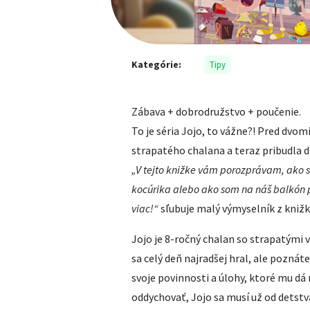
Kategórie:
Tipy
Zábava + dobrodružstvo + poučenie.
To je séria Jojo, to vážne?! Pred dvom
strapatého chalana a teraz pribudla d
„V tejto knižke vám porozprávam, ako s
kocúrika alebo ako som na náš balkón p
viac!“
sľubuje malý výmyselník z kniž
Jojo je 8-ročný chalan so strapatými 
sa celý deň najradšej hral, ale poznát
svoje povinnosti a úlohy, ktoré mu d
oddychovať, Jojo sa musí už od detstv