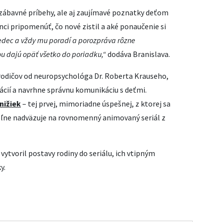
 zábavné príbehy, ale aj zaujímavé poznatky deťom
nci pripomenúť, čo nové zistil a aké ponaučenie si
 vedec a vždy mu poradí a porozpráva rôzne
u dajú opäť všetko do poriadku,“
dodáva Branislava.
 rodičov od neuropsychológa Dr. Roberta Krauseho,
uácií a navrhne správnu komunikáciu s deťmi.
nižiek
– tej prvej, mimoriadne úspešnej, z ktorej sa
voľne nadväzuje na rovnomenný animovaný seriál z
 vytvoril postavy rodiny do seriálu, ich vtipným
y.