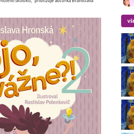
 malého školáka,“
približuje autorka Branislava
VŠ