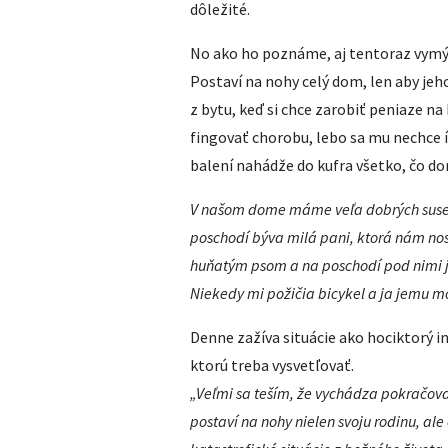
dôležité.
No ako ho poznáme, aj tentoraz vymýšľ
Postaví na nohy celý dom, len aby jeh
z bytu, keď si chce zarobiť peniaze na 
fingovať chorobu, lebo sa mu nechce ís
balení nahádže do kufra všetko, čo do
V našom dome máme veľa dobrých sused
poschodí býva milá pani, ktorá nám nosí 
huňatým psom a na poschodí pod nimi 
Niekedy mi požičia bicykel a
ja jemu m
Denne zažíva situácie ako hociktorý i
ktorú treba vysvetľovať.
„Veľmi sa teším, že vychádza pokračova
postaví na nohy nielen svoju rodinu, al