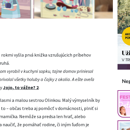
i rokmi vyšla prvá knižka vzrušujúcich príbehov
ruhá.
om vyrobil v kuchyni sopku, tajne domov priniesol
rivolal všetky holuby a
č
ajky z okolia. A
ešte oveľa
Ne
ky
Jojo, to vážne? 2
.
vlasmi a malou sestrou Olinkou. Malý výmyselník by
e to – občas treba aj pomôcť v domácnosti, plniť si
á mamička. Nemôže sa predsa len hrať, alebo
a naučiť, že pomáhať rodine, či iným ľuďom je