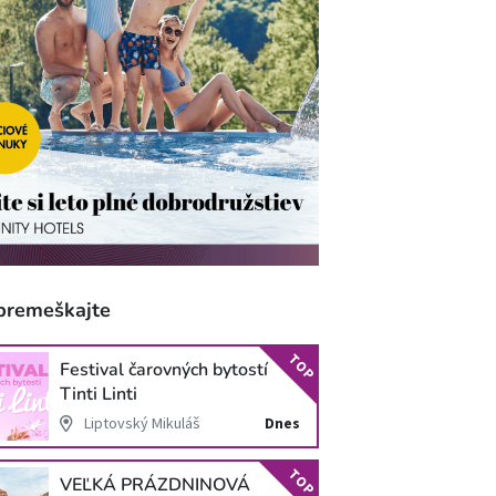
premeškajte
TOP
Festival čarovných bytostí
Tinti Linti
Liptovský Mikuláš
Dnes
TOP
VEĽKÁ PRÁZDNINOVÁ