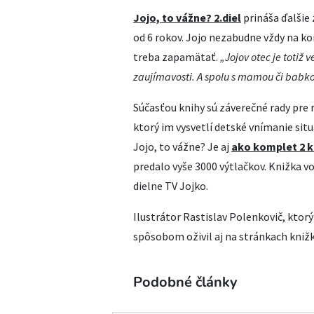
Jojo, to vážne? 2.diel
prináša ďalšie
od 6 rokov. Jojo nezabudne vždy na ko
treba zapamätať.
„Jojov otec je totiž
zaujímavosti. A spolu s mamou či babko
Súčasťou knihy sú záverečné rady pre
ktorý im vysvetlí detské vnímanie sit
Jojo, to vážne? Je aj
ako komplet 2 k
predalo vyše 3000 výtlačkov. Knižka 
dielne TV Jojko.
Ilustrátor Rastislav Polenkovič, ktorý
spôsobom oživil aj na stránkach knižk
Podobné články