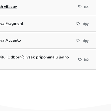
h víťazov
Iné
stva Fragment
Tipy
tva Alicanto
Tipy
ivitu. Odborníci však pripomínajú jedno
Iné