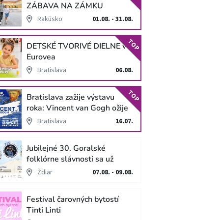
ZÁBAVA NA ZÁMKU
SCHLOSS HOF
Rakúsko
01.08. - 31.08.
TOP
DETSKÉ TVORIVÉ DIELNE v
Eurovea
Bratislava
06.08.
TOP
Bratislava zažije výstavu
roka: Vincent van Gogh ožije
v unikátnej imerzívnej šou!
Bratislava
16.07.
Jubilejné 30. Goralské
folklórne slávnosti sa už
blížia
Ždiar
07.08. - 09.08.
Festival čarovných bytostí
Tinti Linti