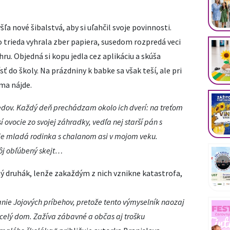
a nové šibalstvá, aby si uľahčil svoje povinnosti.
o trieda vyhrala zber papiera, susedom rozpredá veci
hru. Objedná si kopu jedla cez aplikáciu a skúša
ť do školy. Na prázdniny k babke sa však teší, ale pri
ma nájde.
ov. Každý deň prechádzam okolo ich dverí: na treťom
ovocie zo svojej záhradky, vedľa nej starší pán s
je mladá rodinka s chalanom asi v mojom veku.
ôj obľúbený skejt…
ný druhák, lenže zakaždým z nich vznikne katastrofa,
nie Jojových príbehov, pretože tento výmyselník naozaj
e celý dom. Zažíva zábavné a občas aj trošku