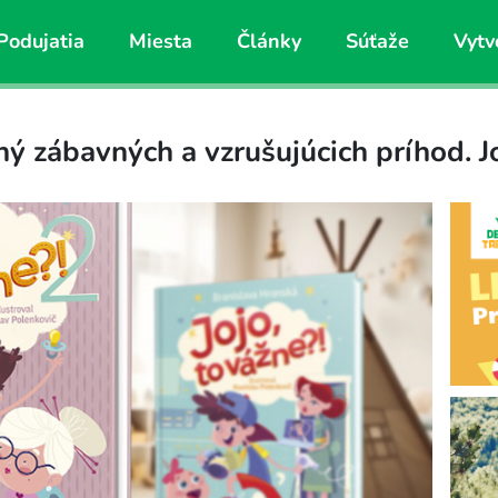
Podujatia
Miesta
Články
Súťaže
Vytv
ný zábavných a vzrušujúcich príhod. Jo