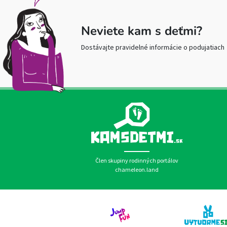
Neviete kam s deťmi?
Dostávajte pravidelné informácie o podujatiach
Člen skupiny rodinných portálov
chameleon.land