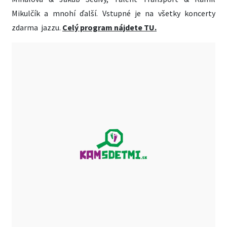
Mikulčík a mnohí ďalší. Vstupné je na všetky koncerty
zdarma
jazzu.
Celý program nájdete TU.