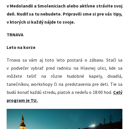
v Medolandii a Smoleniciach alebo aktívne strávite svoj
deň. Nudiť sa tu nebudete. Pripravili sme si pre vás tipy,
v ktorých si každý nájde to svoje.
TRNAVA
Leto na korze
Trnava sa vám aj toto leto postará o zábavu. Stačí sa
v podvečer vybrať pred radnicu na Hlavnej ulici, kde sa
môžete tešiť na rôzne hudobné kapely, divadlá,
tanečníkov, workshopy či na predstavenia pre deti. Tie sa
budú konať každú stredu, piatok a nedeľu o 18:00 hod.
Celý
program je TU.