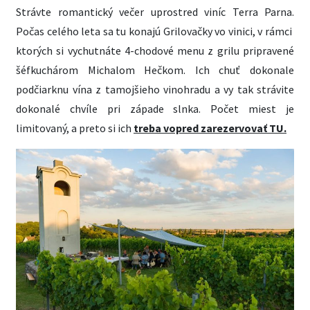
Strávte romantický večer uprostred viníc Terra Parna.
Počas celého leta sa tu konajú Grilovačky vo vinici, v rámci
ktorých si vychutnáte 4-chodové menu z grilu pripravené
šéfkuchárom Michalom Hečkom. Ich chuť dokonale
podčiarknu vína z tamojšieho vinohradu a vy tak strávite
dokonalé chvíle pri západe slnka. Počet miest je
limitovaný, a preto si ich
treba vopred zarezervovať TU.