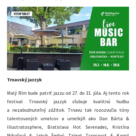
Trnavský jazzyk
Malý Rím bude patriť jazzu od 27. do 31. júla. Aj tento rok
festival Trnavský jazzyk sľubuje kvalitnú hudbu
a nezabudnuteľný zážitok. Trnavu tak rozozvučia tóny
talentovaných umelcov a umelkýň ako Dan Bárta &
Illustratosphere, Bratislava Hot Serenades, Kristína
Mihaľová & Jakub Šedivý, Talent Transport & Kamil