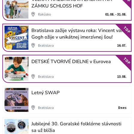
ZÁMKU SCHLOSS HOF
Rakúsko
01.08. - 31.08.
TOP
Bratislava zažije výstavu roka: Vincent van
Gogh ožije v unikátnej imerzívnej šou!
Bratislava
16.07.
TOP
DETSKÉ TVORIVÉ DIELNE v Eurovea
Bratislava
13.08.
Letný SWAP
Bratislava
Dnes
Jubilejné 30. Goralské folklórne slávnosti
sa už blížia