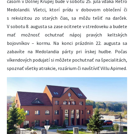
časom v Dolnej Krupej bude v sobotu 25. júla vďaka Retro
Medolandii. Všetci, ktorí prídu v dobovom oblečení či
s rekvizitou zo starých čias, sa môžu tešiť na darček.
V sobotu 8. augusta sa zase ocitnete v stredoveku a budete
mať možnosť ochutnať nápoj pravých keltských
bojovníkov – kormu. Na konci prázdnin 22. augusta sa
zabavíte na Medolandia párty pri írskej hudbe. Počas
víkendových podujatí si môžete pochutnať na špecialitách,
spoznať všetky atrakcie, rozárium či navštíviť Villu Apimed.