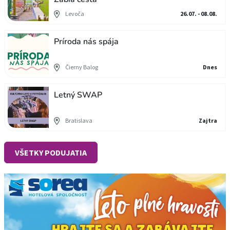
Levoča
26.07. - 08.08.
Príroda nás spája
Čierny Balog
Dnes
Letný SWAP
Bratislava
Zajtra
VŠETKY PODUJATIA