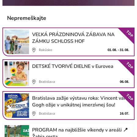
Nepremeškajte
TOP
VEĽKÁ PRÁZDNINOVÁ ZÁBAVA NA
ZÁMKU SCHLOSS HOF
Rakúsko
01.08. - 31.08.
TOP
DETSKÉ TVORIVÉ DIELNE v Eurovea
Bratislava
06.08.
TOP
Bratislava zažije výstavu roka: Vincent van
Gogh ožije v unikátnej imerzívnej šou!
Bratislava
16.07.
PROGRAM na najbližšie víkendy v areáli 📍
Žabia cesta