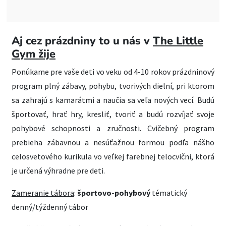
Aj cez prázdniny to u nás v
The Little
Gym žije
Ponúkame pre vaše deti vo veku od 4-10 rokov prázdninový
program plný zábavy, pohybu, tvorivých dielní, pri ktorom
sa zahrajú s kamarátmi a naučia sa veľa nových vecí. Budú
športovať, hrať hry, kresliť, tvoriť a budú rozvíjať svoje
pohybové schopnosti a zručnosti. Cvičebný program
prebieha zábavnou a nesúťažnou formou podľa nášho
celosvetového kurikula vo veľkej farebnej telocvični, ktorá
je určená výhradne pre deti.
Zameranie tábora
:
športovo-pohybový
tématický
denný/týždenný tábor