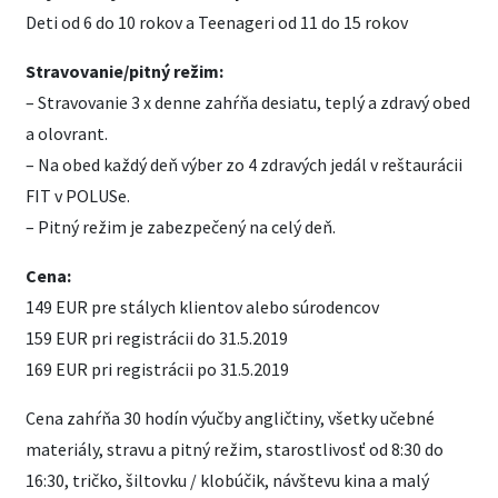
Deti od 6 do 10 rokov a Teenageri od 11 do 15 rokov
Stravovanie/pitný režim:
– Stravovanie 3 x denne zahŕňa desiatu, teplý a zdravý obed
a olovrant.
– Na obed každý deň výber zo 4 zdravých jedál v reštaurácii
FIT v POLUSe.
– Pitný režim je zabezpečený na celý deň.
Cena:
149 EUR pre stálych klientov alebo súrodencov
159 EUR pri registrácii do 31.5.2019
169 EUR pri registrácii po 31.5.2019
Cena zahŕňa 30 hodín výučby angličtiny, všetky učebné
materiály, stravu a pitný režim, starostlivosť od 8:30 do
16:30, tričko, šiltovku / klobúčik, návštevu kina a malý