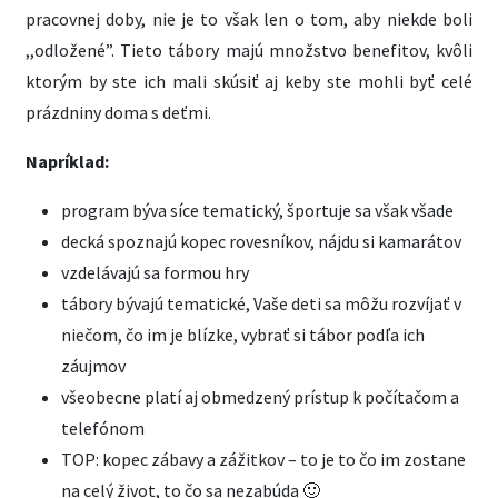
pracovnej doby, nie je to však len o tom, aby niekde boli
,,odložené”. Tieto tábory majú množstvo benefitov, kvôli
ktorým by ste ich mali skúsiť aj keby ste mohli byť celé
prázdniny doma s deťmi.
Napríklad:
program býva síce tematický, športuje sa však všade
decká spoznajú kopec rovesníkov, nájdu si kamarátov
vzdelávajú sa formou hry
tábory bývajú tematické, Vaše deti sa môžu rozvíjať v
niečom, čo im je blízke, vybrať si tábor podľa ich
záujmov
všeobecne platí aj obmedzený prístup k počítačom a
telefónom
TOP: kopec zábavy a zážitkov – to je to čo im zostane
na celý život, to čo sa nezabúda 🙂