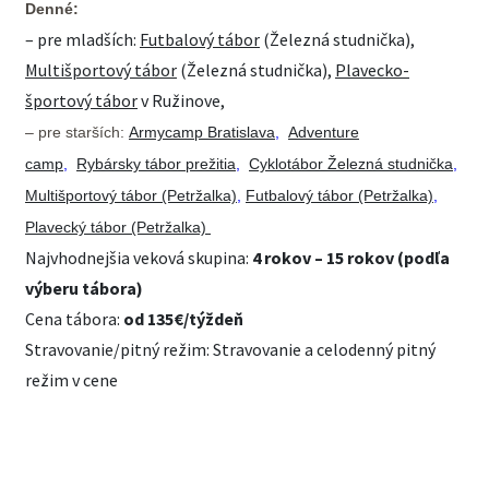
Denné:
– pre mladších:
Futbalový tábor
(Železná studnička),
Multišportový tábor
(Železná studnička),
Plavecko-
športový tábor
v Ružinove,
– pre starších:
Armycamp Bratislava
,
Adventure
camp
,
Rybársky tábor prežitia
,
Cyklotábor Železná studnička
,
Multišportový tábor (Petržalka)
,
Futbalový tábor (Petržalka)
,
Plavecký tábor (Petržalka)
Najvhodnejšia veková skupina:
4 rokov – 15 rokov (podľa
výberu tábora)
Cena tábora:
od 135€/týždeň
Stravovanie/pitný režim: Stravovanie a celodenný pitný
režim v cene