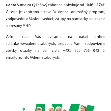
Cena:
Suma za týždňový tábor sa pohybuje od 104€ – 174€.
V cene je zarátaná strava 3x denne, animačný program,
zodpovední a školení vedúci, vstupy na pamiatky a atrakcie
a presuny MHD.
Veľmi radi Vás uvítame na našej online
stránke
www.dennetabory.sk
, prípadne Vám zodpovieme
všetky otázky na tel. čísle +421 905 756 043 či
emailom:
info@dennetabory.sk
.
CHCEM ZISTIŤ VIAC