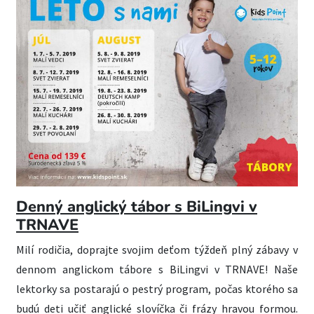
Denný anglický tábor s BiLingvi v
TRNAVE
Milí rodičia, doprajte svojim deťom týždeň plný zábavy v
dennom anglickom tábore s BiLingvi v TRNAVE! Naše
lektorky sa postarajú o pestrý program, počas ktorého sa
budú deti učiť anglické slovíčka či frázy hravou formou.