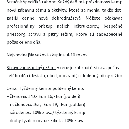
Stručné špecifiká tábora
: Každý deň má prázdninový kemp
novú zábavnú tému a aktivity, ktoré sa menia, takže deti
zažijú denne nové dobrodružstvá. Môžete očakávať
profesionálny prístup našich inštruktorov, bezpečné
priestory, stravu a pitný režim, ktoré sú zabezpečené
počas celého dňa.
Najvhodnejšia veková skupina
: 4-10 rokov
Stravovanie/pitný režim:
v cene je zahrnuté: strava počas
celého dňa (desiata, obed, olovrant) celodenný pitný režim
Cena:
Týždenný kemp/ poldenný kemp:
– členovia: 140,- Eur/ 16,- Eur (poldeň)
– nečlenovia: 165,- Eur/ 19,- Eur (poldeň)
– súrodenec: 10% zľava/ týždenný kemp
– druhý týždeň rovnaké dieťa: 10% zľava