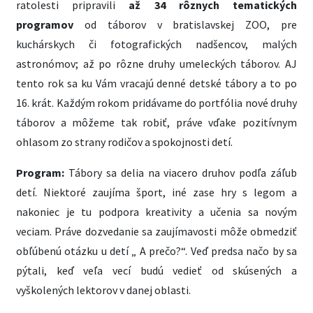
ratolesti pripravili
až 34
rôznych tematických
programov
od táborov v bratislavskej ZOO, pre
kuchárskych či fotografických nadšencov, malých
astronómov; až po rôzne druhy umeleckých táborov. AJ
tento rok sa ku Vám vracajú denné detské tábory a to po
16. krát. Každým rokom pridávame do portfólia nové druhy
táborov a môžeme tak robiť, práve vďake pozitívnym
ohlasom zo strany rodičov a spokojnosti detí.
Program:
Tábory sa delia na viacero druhov podľa záľub
detí. Niektoré zaujíma šport, iné zase hry s legom a
nakoniec je tu podpora kreativity a učenia sa novým
veciam. Práve dozvedanie sa zaujímavosti môže obmedziť
obľúbenú otázku u detí „ A prečo?“. Veď predsa načo by sa
pýtali, keď veľa vecí budú vedieť od skúsených a
vyškolených lektorov v danej oblasti.