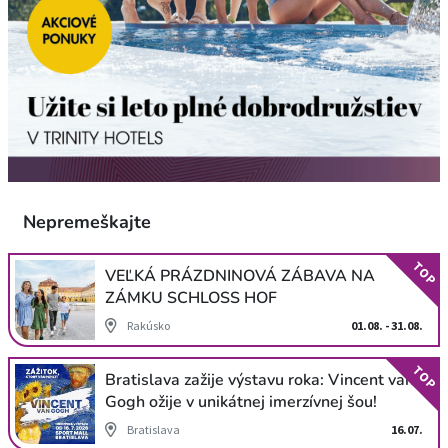
Nepremeškajte
TOP
VEĽKÁ PRÁZDNINOVÁ ZÁBAVA NA
ZÁMKU SCHLOSS HOF
Rakúsko
01.08. - 31.08.
TOP
Bratislava zažije výstavu roka: Vincent van
Gogh ožije v unikátnej imerzívnej šou!
Bratislava
16.07.