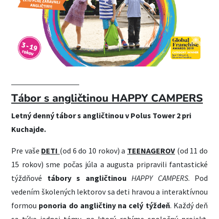
CHCEM ZISTIŤ VIAC
Tábor s angličtinou H
APPY CAMPERS
Letný denný tábor s angličtinou v Polus Tower 2 pri
Kuchajde.
Pre vaše
DETI
(od 6 do 10 rokov) a
TEENAGEROV
(od 11 do
15 rokov) sme počas júla a augusta pripravili fantastické
týždňové
tábory
s angličtinou
HAPPY CAMPERS
. Pod
vedením školených lektorov sa deti hravou a interaktívnou
formou
ponoria do angličtiny na celý týždeň
. Každý deň