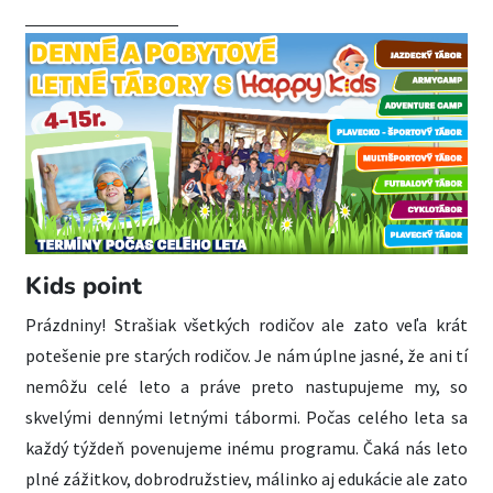
CHCEM ZISTIŤ VIAC
Kids point
Prázdniny! Strašiak všetkých rodičov ale zato veľa krát
potešenie pre starých rodičov. Je nám úplne jasné, že ani tí
nemôžu celé leto a práve preto nastupujeme my, so
skvelými dennými letnými tábormi. Počas celého leta sa
každý týždeň povenujeme inému programu. Čaká nás leto
plné zážitkov, dobrodružstiev, málinko aj edukácie ale zato