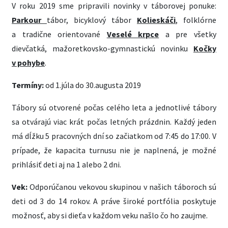
V roku 2019 sme pripravili novinky v táborovej ponuke:
Parkour
tábor, bicyklový tábor
Kolieskáči
, folklórne
a tradične orientované
Veselé krpce
a pre všetky
dievčatká, mažoretkovsko-gymnastickú novinku
Kočky
v pohybe
.
Termíny:
od 1.júla do 30.augusta 2019
Tábory sú otvorené počas celého leta a jednotlivé tábory
sa otvárajú viac krát počas letných prázdnin. Každý jeden
má dĺžku 5 pracovných dní so začiatkom od 7:45 do 17:00. V
prípade, že kapacita turnusu nie je naplnená, je možné
prihlásiť deti aj na 1 alebo 2 dni.
Vek:
Odporúčanou vekovou skupinou v našich táboroch sú
deti od 3 do 14 rokov. A práve široké portfólia poskytuje
možnosť, aby si dieťa v každom veku našlo čo ho zaujme.