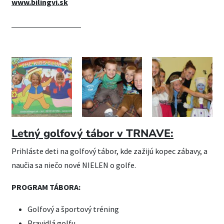
www.bilingvi.sk
CHCEM ZISTIŤ VIAC
Letný golfový tábor v TRNAVE:
Prihláste deti na golfový tábor, kde zažijú kopec zábavy, a
naučia sa niečo nové NIELEN o golfe.
PROGRAM TÁBORA:
Golfový a športový tréning
Pravidlá golfu