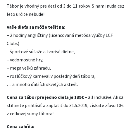
Tábor je vhodný pre deti od 3 do 11 rokov. S nami nuda cez
leto určite nebude!
Vaše dieťa sa môže tešiť na:
– 2 hodiny angličtiny (licencovaná metóda výučby LCF
Clubs)
– športové súťaže a tvorivé dielne,
– vedomostné hry,
– mega veľkú záhradu,
– rozlúčkový karneval v posledný deň tábora,
… a mnoho ďalších skvelých aktivít.
Cena za tábor pre jedno dieťa je 139€
– all inclusive. Ak sa
stihnete prihlásiť a zaplatiť do 31.5.2019, získate zľavu 10€
z celkovej sumy tábora!
Cena zahŕňa: