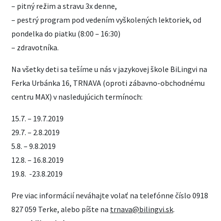
– pitný režim a stravu 3x denne,
– pestrý program pod vedením vyškolených lektoriek, od
pondelka do piatku (8:00 – 16:30)
– zdravotníka.
Na všetky deti sa tešíme u nás v jazykovej škole BiLingvi na
Ferka Urbánka 16, TRNAVA (oproti zábavno-obchodnému
centru MAX) v nasledujúcich termínoch:
15.7. – 19.7.2019
29.7. – 2.8.2019
5.8. – 9.8.2019
12.8. – 16.8.2019
19.8. -23.8.2019
Pre viac informácií neváhajte volať na telefónne číslo 0918
827 059 Terke, alebo píšte na
trnava@bilingvi.sk
.