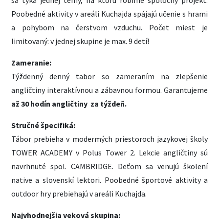
sa týka jednej témy, na ktorú robíme spoločný projekt.
Poobedné aktivity v areáli Kuchajda spájajú učenie s hrami
a pohybom na čerstvom vzduchu. Počet miest je
limitovaný: v jednej skupine je max. 9 detí!
Zameranie:
Týždenný denný tabor so zameraním na zlepšenie
angličtiny interaktívnou a zábavnou formou. Garantujeme
až 30 hodín angličtiny za týždeň.
Stručné špecifiká:
Tábor prebieha v modermých priestoroch jazykovej školy
TOWER ACADEMY v Polus Tower 2. Lekcie angličtiny sú
navrhnuté spol. CAMBRIDGE. Deťom sa venujú školení
native a slovenskí lektori. Poobedné športové aktivity a
outdoor hry prebiehajú v areáli Kuchajda.
Najvhodnejšia veková skupina: