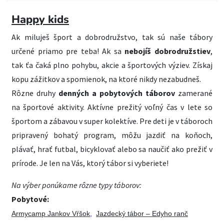
Happy kids
Ak miluješ šport a dobrodružstvo, tak sú naše tábory
určené priamo pre teba! Ak sa
nebojíš dobrodružstiev
,
tak ťa čaká plno pohybu, akcie a športových výziev. Získaj
kopu zážitkov a spomienok, na ktoré nikdy nezabudneš.
Rôzne druhy
denných a pobytových táborov
zamerané
na športové aktivity. Aktívne prežitý voľný čas v lete so
športom a zábavou v super kolektíve. Pre deti je v táboroch
pripravený bohatý program, môžu jazdiť na koňoch,
plávať, hrať futbal, bicyklovať alebo sa naučiť ako prežiť v
prírode. Je len na Vás, ktorý tábor si vyberiete!
Na výber ponúkame rôzne typy táborov:
Pobytové:
Armycamp Jankov Vŕšok
,
Jazdecký tábor – Edyho ranč