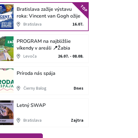
TOP
Bratislava zažije výstavu
roka: Vincent van Gogh ožije
v unikátnej imerzívnej šou!
Bratislava
16.07.
PROGRAM na najbližšie
víkendy v areáli 📍Žabia
cesta
Levoča
26.07. - 08.08.
Príroda nás spája
Čierny Balog
Dnes
Letný SWAP
Bratislava
Zajtra