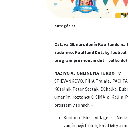
Kategórie:
Oslava 20. narodenín Kauflandu na 
zadarmo. Kaufland Detský festival 
program pre menšie deti i veľké det
NAŽIVO AJ ONLINE NA TURBO TV
SPIEVANKOVO
,
FÍHA Tralala
,
PACI PA
Kúzelník Peter Šesták
,
Dúhalka
, Bub
umením roztancujú
SIMA
a
Kali a 
program v zónach –
Kuniboo Kids Village s Medv
zaujímavých úloh, kreativity a m