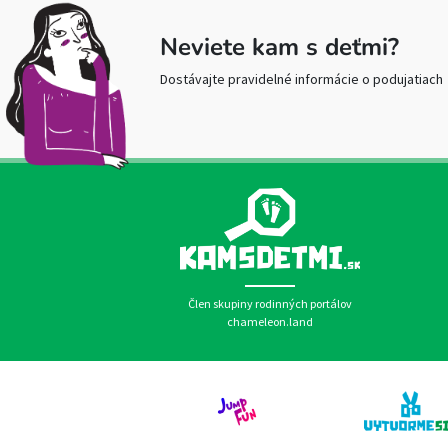
Neviete kam s deťmi?
Dostávajte pravidelné informácie o podujatiach
Člen skupiny rodinných portálov
chameleon.land