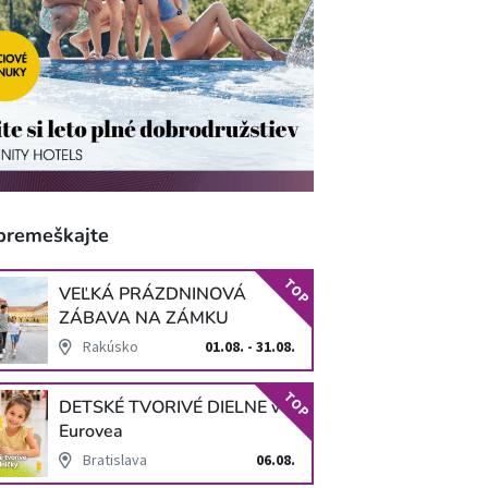
premeškajte
TOP
VEĽKÁ PRÁZDNINOVÁ
ZÁBAVA NA ZÁMKU
SCHLOSS HOF
Rakúsko
01.08. - 31.08.
TOP
DETSKÉ TVORIVÉ DIELNE v
Eurovea
Bratislava
06.08.