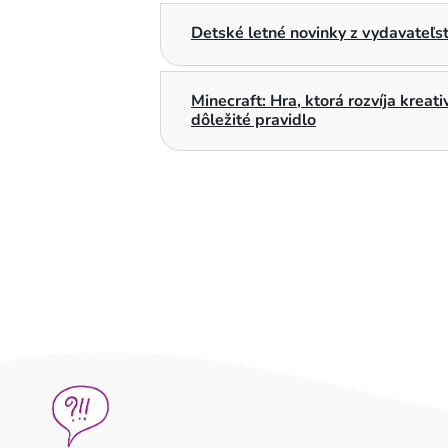
Detské letné novinky z vydavateľs
Minecraft: Hra, ktorá rozvíja kreat
dôležité pravidlo