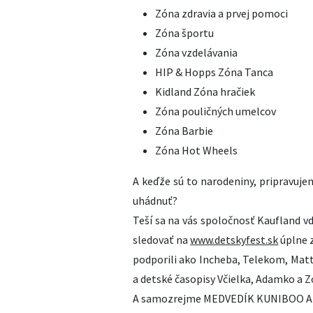
Zóna zdravia a prvej pomoci
Zóna športu
Zóna vzdelávania
HIP & Hopps Zóna Tanca
Kidland Zóna hračiek
Zóna pouličných umelcov
Zóna Barbie
Zóna Hot Wheels
A keďže sú to narodeniny, pripravuje
uhádnuť?
Teší sa na vás spoločnosť Kaufland v
sledovať na
www.detskyfest.sk
úplne z
podporili ako Incheba, Telekom, Matt
a detské časopisy Včielka, Adamko a Z
A samozrejme MEDVEDÍK KUNIBOO 