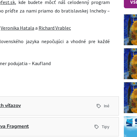
VŠ
fest.sk
, kde budete môcť náš celodenný program
bo príďte za nami priamo do bratislavskej Incheby –
ť
Veronika Hatala
a
Richard Vrablec
lovenského jazyka nepočujúci a vhodné pre každé
ner podujatia – Kaufland
h víťazov
Iné
stva Fragment
Tipy