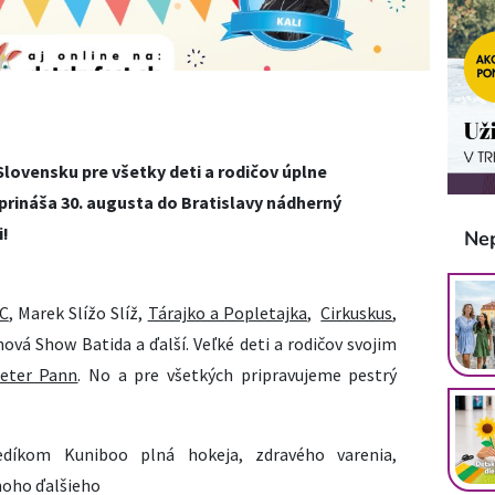
Slovensku pre všetky deti a rodičov úplne
prináša 30. augusta do Bratislavy nádherný
i!
Ne
C
, Marek Slížo Slíž,
Tárajko a Popletajka
,
Cirkuskus
,
nová Show Batida a ďalší. Veľké deti a rodičov svojim
Peter Pann
. No a pre všetkých pripravujeme pestrý
edíkom Kuniboo plná hokeja, zdravého varenia,
noho ďalšieho