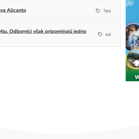
tva Alicanto
Tipy
ivitu. Odborníci však pripomínajú jedno
Iné