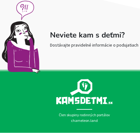
Neviete kam s deťmi?
Dostávajte pravidelné informácie o podujatiach
Člen skupiny rodinných portálov
chameleon.land