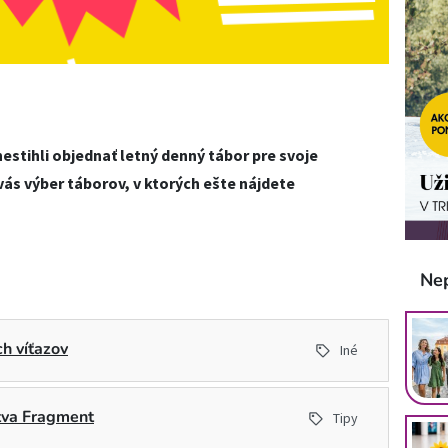
estihli objednať letný denný tábor pre svoje
e vás výber táborov, v ktorých ešte nájdete
Ne
h víťazov
Iné
stva Fragment
Tipy