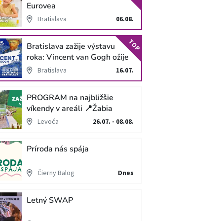
Eurovea
Bratislava
06.08.
TOP
Bratislava zažije výstavu
roka: Vincent van Gogh ožije
v unikátnej imerzívnej šou!
Bratislava
16.07.
PROGRAM na najbližšie
víkendy v areáli 📍Žabia
cesta
Levoča
26.07. - 08.08.
Príroda nás spája
Čierny Balog
Dnes
Letný SWAP