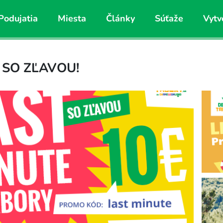
Podujatia
Miesta
Články
Súťaže
Vytv
Y SO ZĽAVOU!