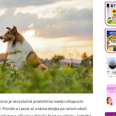
racia
je nerozlučné priateľstvo medzi chlapcom
. Florián a Lassie sú známa dvojka po celom okolí.
útstvo a užívajú si idylický život na vidieku. Jedného