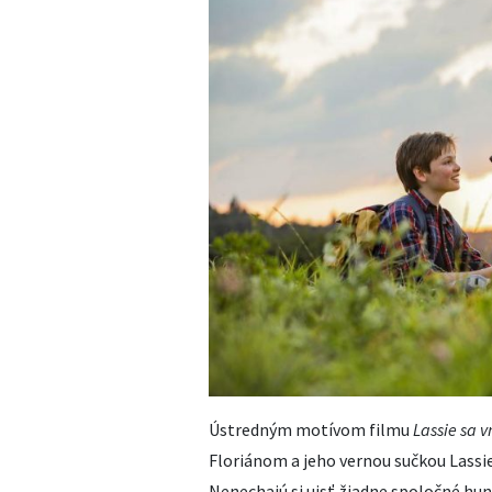
Ústredným motívom filmu
Lassie sa v
Floriánom a jeho vernou sučkou Lassie
Nenechajú si ujsť žiadne spoločné hunc