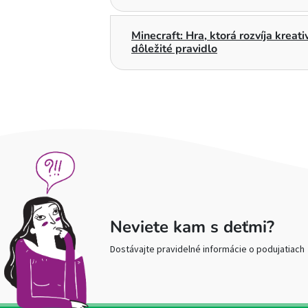
Minecraft: Hra, ktorá rozvíja kreat
dôležité pravidlo
Neviete kam s deťmi?
Dostávajte pravidelné informácie o podujatiach