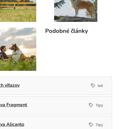
Podobné články
h víťazov
Iné
stva Fragment
Tipy
tva Alicanto
Tipy