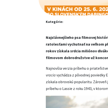
Kategórie:
Najslávnejšieho psa filmovej histór
ratolesťami vychutnať na veľkom plá
rokov získala srdcia miliónov divá
filmovom dobrodružstve už koncom
Najnovšia verzia príbehu o priateľst
vracia
vychádza z pôvodnej poviedky Er
získala obrovskú popularitu. Zároveň
príbehu o Lassie z roku 1943, v ktorom