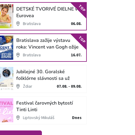
TOP
DETSKÉ TVORIVÉ DIELNE v
Eurovea
Bratislava
06.08.
TOP
Bratislava zažije výstavu
roka: Vincent van Gogh ožije
v unikátnej imerzívnej šou!
Bratislava
16.07.
Jubilejné 30. Goralské
folklórne slávnosti sa už
blížia
Ždiar
07.08. - 09.08.
Festival čarovných bytostí
Tinti Linti
Liptovský Mikuláš
Dnes