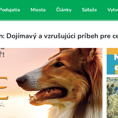
Podujatia
Miesta
Články
Súťaže
Vytv
ín: Dojímavý a vzrušujúci príbeh pre c