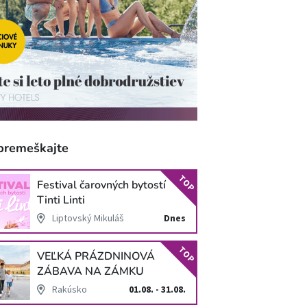
premeškajte
TOP
Festival čarovných bytostí
Tinti Linti
Liptovský Mikuláš
Dnes
TOP
VEĽKÁ PRÁZDNINOVÁ
ZÁBAVA NA ZÁMKU
SCHLOSS HOF
Rakúsko
01.08. - 31.08.