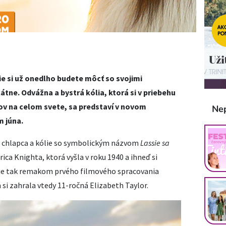
ie si už onedlho budete môcť so svojimi
tne. Odvážna a bystrá kólia, ktorá si v priebehu
kov na celom svete, sa predstaví v novom
Ne
 júna.
ve chlapca a kólie so symbolickým názvom
Lassie sa
ica Knighta, ktorá vyšla v roku 1940 a ihneď si
 je tak remakom prvého filmového spracovania
 si zahrala vtedy 11-ročná Elizabeth Taylor.