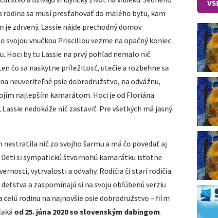
VŠ
 a rodina sa musí presťahovať do malého bytu, kam
án je zdrvený. Lassie nájde prechodný domov
so svojou vnučkou Priscillou vezme na opačný koniec
. Hoci by tu Lassie na prvý pohľad nemalo nič
. Len čo sa naskytne príležitosť, utečie a rozbehne sa
 na neuveriteľné psie dobrodružstvo, na odvážnu,
svojím najlepším kamarátom. Hoci je od Floriána
 Lassie nedokáže nič zastaviť. Pre všetkých má jasný
 nestratila nič zo svojho šarmu a má čo povedať aj
. Deti si sympatickú štvornohú kamarátku istotne
vernosti, vytrvalosti a odvahy. Rodičia či starí rodičia
o detstva a zaspomínajú si na svoju obľúbenú verziu
na celú rodinu na najnovšie psie dobrodružstvo – film
čaká
od 25. júna 2020 so slovenským dabingom
.