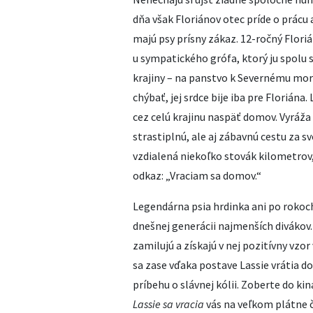
dňa však Floriánov otec príde o prácu
majú psy prísny zákaz. 12-ročný Flori
u sympatického grófa, ktorý ju spolu 
krajiny – na panstvo k Severnému moru
chýbať, jej srdce bije iba pre Floriána
cez celú krajinu naspäť domov. Vyráža
strastiplnú, ale aj zábavnú cestu za 
vzdialená niekoľko stovák kilometrov,
odkaz: „Vraciam sa domov.“
Legendárna psia hrdinka ani po rokoch
dnešnej generácii najmenších divákov
zamilujú a získajú v nej pozitívny vzor 
sa zase vďaka postave Lassie vrátia d
príbehu o slávnej kólii. Zoberte do ki
Lassie sa vracia
vás na veľkom plátne 