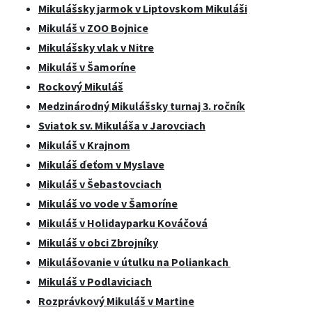
Mikulášsky jarmok v Liptovskom Mikuláši
Mikuláš v ZOO Bojnice
Mikulášsky vlak v Nitre
Mikuláš v Šamoríne
Rockový Mikuláš
Medzinárodný Mikulášsky turnaj 3. ročník
Sviatok sv. Mikuláša v Jarovciach
Mikuláš v Krajnom
Mikuláš ďeťom v Myslave
Mikuláš v Šebastovciach
Mikuláš vo vode v Šamoríne
Mikuláš v Holidayparku Kováčová
Mikuláš v obci Zbrojníky
Mikulášovanie v útulku na Poliankach ​
Mikuláš v Podlaviciach
Rozprávkový Mikuláš v Martine