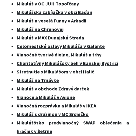
Mikuláš v OC JUH Topoľčany
Mikulášska zabíjačka v obci Baďan
Mikuláš a veselá Funny v Arkadii
Mikuláš na Chrenovej
Mikuláš v MAX Dunajská Streda
Celomestské oslavy Mikuláša v Galante
Vianočné tvorivé dielne, Mikuláš a trhy
Charitatívny Mikulášsky beh v Banskej Bystrici
Stretnutie s Mikulášom v obci Halič
Mikuláš na Trnávke
Mikuláš v obchode Zdravý darček
Vianoce a Mikuláš v Avione
Vianočná rozprávka a Mikuláš v IKEA
Mikuláš s družinou v MC Srdiečko
Mikuláššsko predvianočný SWAP oblečenia a
hračiek v Šetrne