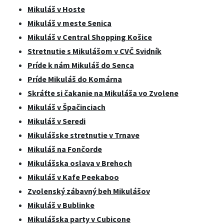
Mikuláš v Hoste
Mikuláš v meste Senica
Mikuláš v Central Shopping Košice
Stretnutie s Mikulášom v CVČ Svidník
Príde k nám Mikuláš do Senca
Príde Mikuláš do Komárna
Skráťte si čakanie na Mikuláša vo Zvolene
Mikuláš v Špačinciach
Mikuláš v Seredi
Mikulášske stretnutie v Trnave
Mikuláš na Fončorde
Mikulášska oslava v Brehoch
Mikuláš v Kafe Peekaboo
Zvolenský zábavný beh Mikulášov
Mikuláš v Bublinke
Mikulášska party v Cubicone