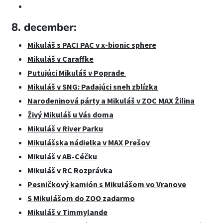
8. december:
Mikuláš s PACI PAC v x-bionic sphere
Mikuláš v Caraffke
Putujúci Mikuláš v Poprade
Mikuláš v SNG: Padajúci sneh zblízka
Narodeninová párty a Mikuláš v ZOC MAX Žilina
Živý Mikuláš u Vás doma
Mikuláš v River Parku
Mikulášska nádielka v MAX Prešov
Mikuláš v AB-Céčku
Mikuláš v RC Rozprávka
Pesničkový kamión s Mikulášom vo Vranove
S Mikulášom do ZOO zadarmo
Mikuláš v Timmylande