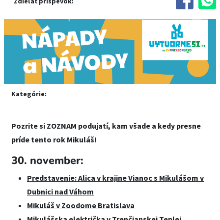
Zdieľať príspevok:
Kategórie:
Pozrite si ZOZNAM podujatí, kam všade a kedy presne
príde tento rok Mikuláš!
30. november:
Predstavenie: Alica v krajine Vianoc s Mikulášom v
Dubnici nad Váhom
Mikuláš v Zoodome Bratislava
Mikulášska električka v Trenčianskej Teplej