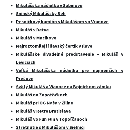
Mikulášska nádielka v Sabinove
Sninský Mikulášsky Beh
Pesničkový kamión s Mikulášom vo Vranove
Mikuláš v Detve
Mikuláš v Macíkove
Najroztomilejší ilavský čertík v Ilave
Mikulášske divadelné predstavenie – Mikuláš v
Leviciach
Veľká Mikulášska nádielka pre najmenších v
Prešove
Svätý Mikuláš a Vianoce na Bojnickom zámku
Mikuláš na Zapotôčkoch
Mikuláš pri OG Naša v Žiline
Mikuláš v Retre Bratislava
Mikuláš vo Fun Fun v Topoľčanoch
Stretnutie s Mikulášom v Sielnici