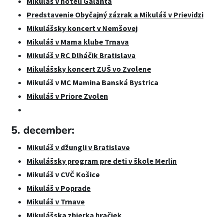
Mikuláš v hoteli Galanta
Predstavenie Obyčajný zázrak a Mikuláš v Prievidzi
Mikulášsky koncert v Nemšovej
Mikuláš v Mama klube Trnava
Mikuláš v RC Dlháčik Bratislava
Mikulášsky koncert ZUŠ vo Zvolene
Mikuláš v MC Mamina Banská Bystrica
Mikuláš v Priore Zvolen
5. december:
Mikuláš v džungli v Bratislave
Mikulášsky program pre deti v škole Merlin
Mikuláš v CVČ Košice
Mikuláš v Poprade
Mikuláš v Trnave
Mikulášska zbierka hračiek