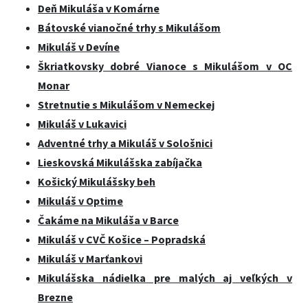
Deň Mikuláša v Komárne
Bátovské vianočné trhy s Mikulášom
Mikuláš v Devíne
Škriatkovsky dobré Vianoce s Mikulášom v OC
Monar
Stretnutie s Mikulášom v Nemeckej
Mikuláš v Lukavici
Adventné trhy a Mikuláš v Sološnici
Lieskovská Mikulášska zabíjačka
Košický Mikulášsky beh
Mikuláš v Optime
Čakáme na Mikuláša v Barce
Mikuláš v CVČ Košice – Popradská
Mikuláš v Marťankovi
Mikulášska nádielka pre malých aj veľkých v
Brezne