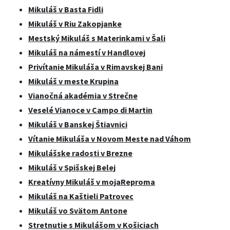
Mikuláš v Basta Fidli
Mikuláš v Riu Zakopjanke
Mestský Mikuláš s Materinkami v Šali
Mikuláš na námestí v Handlovej
Privítanie Mikuláša v Rimavskej Bani
Mikuláš v meste Krupina
Vianočná akadémia v Strečne
Veselé Vianoce v Campo di Martin
Mikuláš v Banskej Štiavnici
Vítanie Mikuláša v Novom Meste nad Váhom
Mikulášske radosti v Brezne
Mikuláš v Spišskej Belej
Kreatívny Mikuláš v mojaReproma
Mikuláš na Kaštieli Patrovec
Mikuláš vo Svätom Antone
Stretnutie s Mikulášom v Košiciach