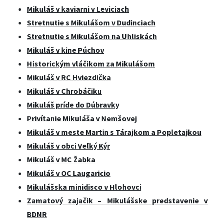
Mikuláš v kaviarni v Leviciach
Stretnutie s Mikulášom v Dudinciach
Stretnutie s Mikulášom na Uhliskách
Mikuláš v kine Púchov
Historickým vláčikom za Mikulášom
Mikuláš v RC Hviezdička
Mikuláš v Chrobáčiku
Mikuláš príde do Dúbravky
Privítanie Mikuláša v Nemšovej
Mikuláš v meste Martin s Tárajkom a Popletajkou
Mikuláš v obci Veľký Kýr
Mikuláš v MC Žabka
Mikuláš v OC Laugaricio
Mikulášska minidisco v Hlohovci
Zamatový zajačik – Mikulášske predstavenie v
BDNR