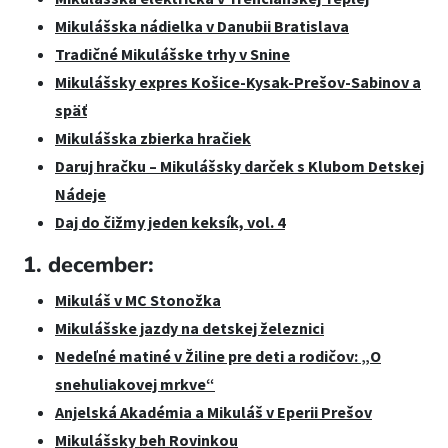
Mikulášska nádielka v Danubii Bratislava
Tradičné Mikulášske trhy v Snine
Mikulášsky expres Košice-Kysak-Prešov-Sabinov a
späť
Mikulášska zbierka hračiek
Daruj hračku – Mikulášsky darček s Klubom Detskej
Nádeje
Daj do čižmy jeden keksík, vol. 4
1. december:
Mikuláš v MC Stonožka
Mikulášske jazdy na detskej železnici
Nedeľné matiné v Žiline pre deti a rodičov: „O
snehuliakovej mrkve“
Anjelská Akadémia a Mikuláš v Eperii Prešov
Mikulášsky beh Rovinkou