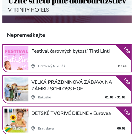
Nepremeškajte
TOP
Festival čarovných bytostí Tinti Linti
Liptovský Mikuláš
Dnes
TOP
VEĽKÁ PRÁZDNINOVÁ ZÁBAVA NA
ZÁMKU SCHLOSS HOF
Rakúsko
01.08. - 31.08.
TOP
DETSKÉ TVORIVÉ DIELNE v Eurovea
Bratislava
06.08.