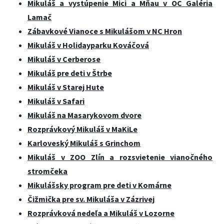
Mikuláš a vystúpenie Mici a Mňau v OC Galéria
Lamač
Zábavkové Vianoce s Mikulášom v NC Hron
Mikuláš v Holidayparku Kováčová
Mikuláš v Cerberose
Mikuláš pre deti v Štrbe
Mikuláš v Starej Hute
Mikuláš v Safari
Mikuláš na Masarykovom dvore
Rozprávkový Mikuláš v MaKiLe
Karloveský Mikuláš s Grinchom
Mikuláš v ZOO Zlín a rozsvietenie vianočného
stromčeka
Mikulášsky program pre deti v Komárne
Čižmička pre sv. Mikuláša v Zázrivej
Rozprávková nedeľa a Mikuláš v Lozorne