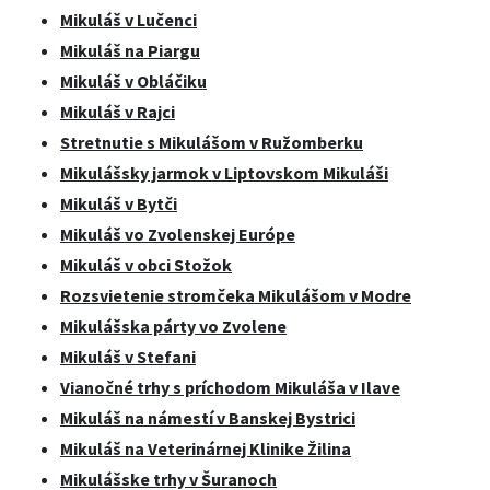
Mikuláš v Lučenci
Mikuláš na Piargu
Mikuláš v Obláčiku
Mikuláš v Rajci
Stretnutie s Mikulášom v Ružomberku
Mikulášsky jarmok v Liptovskom Mikuláši
Mikuláš v Bytči
Mikuláš vo Zvolenskej Európe
Mikuláš v obci Stožok
Rozsvietenie stromčeka Mikulášom v Modre
Mikulášska párty vo Zvolene
Mikuláš v Stefani
Vianočné trhy s príchodom Mikuláša v Ilave
Mikuláš na námestí v Banskej Bystrici
Mikuláš na Veterinárnej Klinike Žilina
Mikulášske trhy v Šuranoch