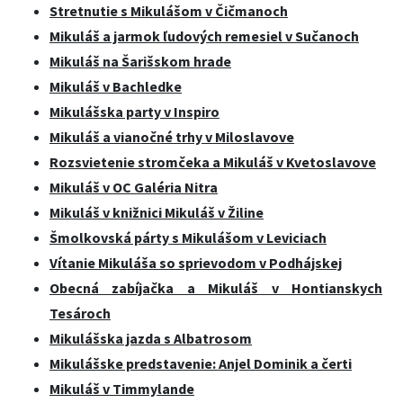
Stretnutie s Mikulášom v Čičmanoch
Mikuláš a jarmok ľudových remesiel v Sučanoch
Mikuláš na Šarišskom hrade
Mikuláš v Bachledke
Mikulášska party v Inspiro
Mikuláš a vianočné trhy v Miloslavove
Rozsvietenie stromčeka a Mikuláš v Kvetoslavove
Mikuláš v OC Galéria Nitra
Mikuláš v knižnici Mikuláš v Žiline
Šmolkovská párty s Mikulášom v Leviciach
Vítanie Mikuláša so sprievodom v Podhájskej
Obecná zabíjačka a Mikuláš v Hontianskych
Tesároch
Mikulášska jazda s Albatrosom
Mikulášske predstavenie: Anjel Dominik a čerti
Mikuláš v Timmylande