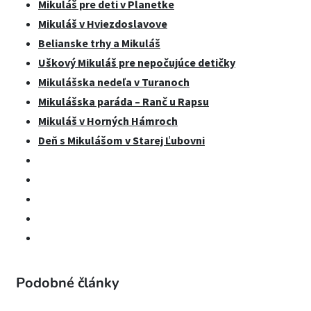
Mikuláš pre deti v Planetke
Mikuláš v Hviezdoslavove
Belianske trhy a Mikuláš
Uškový Mikuláš pre nepočujúce detičky
Mikulášska nedeľa v Turanoch
Mikulášska paráda – Ranč u Rapsu
Mikuláš v Horných Hámroch
Deň s Mikulášom v Starej Ľubovni
Podobné články