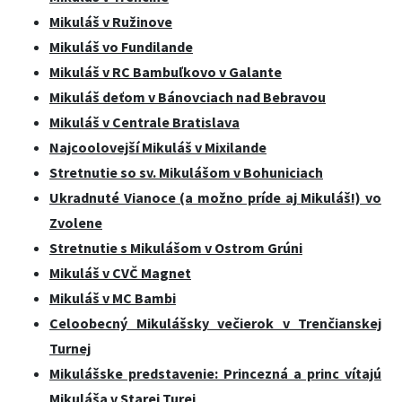
Mikuláš v Ružinove
Mikuláš vo Fundilande
Mikuláš v RC Bambuľkovo v Galante
Mikuláš deťom v Bánovciach nad Bebravou
Mikuláš v Centrale Bratislava
Najcoolovejší Mikuláš v Mixilande
Stretnutie so sv. Mikulášom v Bohuniciach
Ukradnuté Vianoce (a možno príde aj Mikuláš!) vo
Zvolene
Stretnutie s Mikulášom v Ostrom Grúni
Mikuláš v CVČ Magnet
Mikuláš v MC Bambi
Celoobecný Mikulášsky večierok v Trenčianskej
Turnej
Mikulášske predstavenie: Princezná a princ vítajú
Mikuláša v Starej Turej