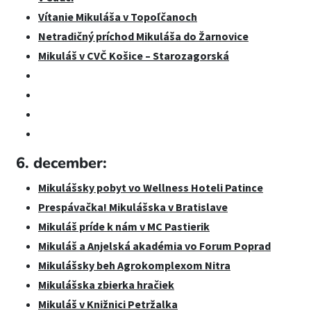
Vítanie Mikuláša v Topoľčanoch
Netradičný príchod Mikuláša do Žarnovice
Mikuláš v CVČ Košice – Starozagorská
6. december:
Mikulášsky pobyt vo Wellness Hoteli Patince
Prespávačka! Mikulášska v Bratislave
Mikuláš príde k nám v MC Pastierik
Mikuláš a Anjelská akadémia vo Forum Poprad
Mikulášsky beh Agrokomplexom Nitra
Mikulášska zbierka hračiek
Mikuláš v Knižnici Petržalka