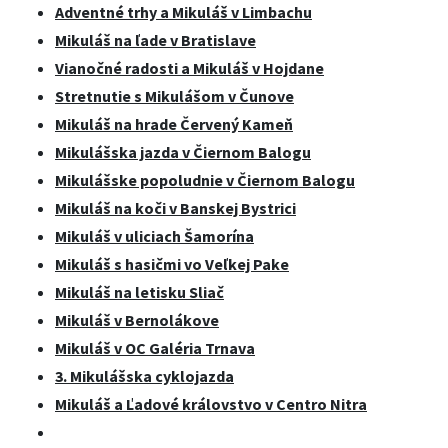
Adventné trhy a Mikuláš v Limbachu
Mikuláš na ľade v Bratislave
Vianočné radosti a Mikuláš v Hojdane
Stretnutie s Mikulášom v Čunove
Mikuláš na hrade Červený Kameň
Mikulášska jazda v Čiernom Balogu
Mikulášske popoludnie v Čiernom Balogu
Mikuláš na koči v Banskej Bystrici
Mikuláš v uliciach Šamorína
Mikuláš s hasičmi vo Veľkej Pake
Mikuláš na letisku Sliač
Mikuláš v Bernolákove
Mikuláš v OC Galéria Trnava
3. Mikulášska cyklojazda
Mikuláš a Ľadové královstvo v Centro Nitra