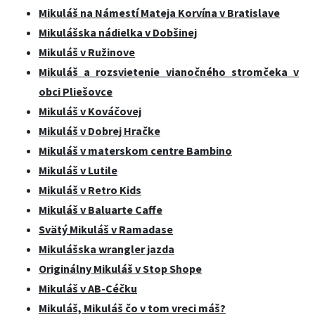
Mikuláš na Námestí Mateja Korvína v Bratislave
Mikulášska nádielka v Dobšinej
Mikuláš v Ružinove
Mikuláš a rozsvietenie vianočného stromčeka v
obci Pliešovce
Mikuláš v Kováčovej
Mikuláš v Dobrej Hračke
Mikuláš v materskom centre Bambino
Mikuláš v Lutile
Mikuláš v Retro Kids
Mikuláš v Baluarte Caffe
Svätý Mikuláš v Ramadase
Mikulášska wrangler jazda
Originálny Mikuláš v Stop Shope
Mikuláš v AB-Céčku
Mikuláš, Mikuláš čo v tom vreci máš?