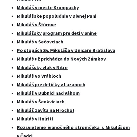
Mikuláš v meste Krompachy
Mikulášske popoludnie v Divnej Pani
Mikuláš v Štúrove
Mikulášsky program pre deti v Snine
Mikuláš v Sečovciach
Po stopách Sv. Mikuláša v Unicare Bratislava
Mikuláš už prichádza do Nových Zámkov
Mikulášsky vlak v Nitre
Mikuláš vo Vrábloch
Mikuláš pre detičky v Lazanoch
Mikuláš v Dubnici nad Váhom
Mikuláš v Šenkviciach
Mikuláš zavíta na Hrochoť
Mikuláš v Hnúšti
Rozsvietenie vianočného stromčeka s Mikulášom
v Čadci