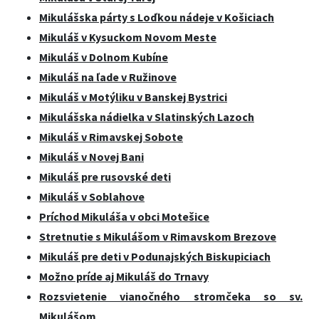
Mikulášska párty s Loďkou nádeje v Košiciach
Mikuláš v Kysuckom Novom Meste
Mikuláš v Dolnom Kubíne
Mikuláš na ľade v Ružinove
Mikuláš v Motýliku v Banskej Bystrici
Mikulášska nádielka v Slatinských Lazoch
Mikuláš v Rimavskej Sobote
Mikuláš v Novej Bani
Mikuláš pre rusovské deti
Mikuláš v Soblahove
Príchod Mikuláša v obci Motešice
Stretnutie s Mikulášom v Rimavskom Brezove
Mikuláš pre deti v Podunajských Biskupiciach
Možno príde aj Mikuláš do Trnavy
Rozsvietenie vianočného stromčeka so sv.
Mikulášom