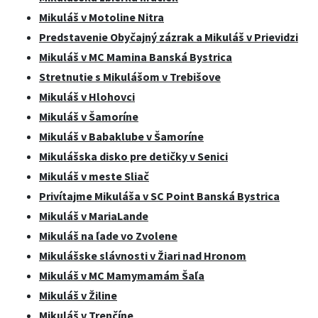
Mikuláš v Motoline Nitra
Predstavenie Obyčajný zázrak a Mikuláš v Prievidzi
Mikuláš v MC Mamina Banská Bystrica
Stretnutie s Mikulášom v Trebišove
Mikuláš v Hlohovci
Mikuláš v Šamoríne
Mikuláš v Babaklube v Šamoríne
Mikulášska disko pre detičky v Senici
Mikuláš v meste Sliač
Privítajme Mikuláša v SC Point Banská Bystrica
Mikuláš v MariaLande
Mikuláš na ľade vo Zvolene
Mikulášske slávnosti v Žiari nad Hronom
Mikuláš v MC Mamymamám Šaľa
Mikuláš v Žiline
Mikuláš v Trenčíne