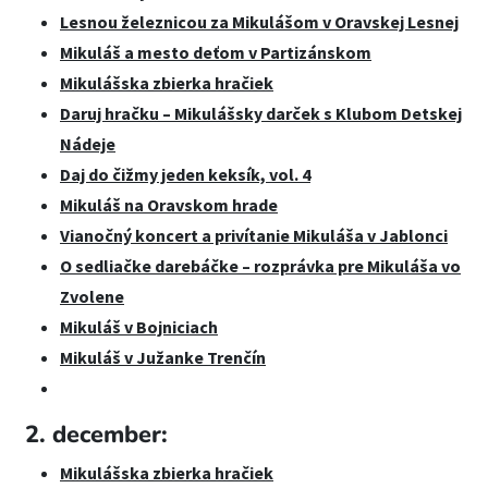
Lesnou železnicou za Mikulášom v Oravskej Lesnej
Mikuláš a mesto deťom v Partizánskom
Mikulášska zbierka hračiek
Daruj hračku – Mikulášsky darček s Klubom Detskej
Nádeje
Daj do čižmy jeden keksík, vol. 4
Mikuláš na Oravskom hrade
Vianočný koncert a privítanie Mikuláša v Jablonci
O sedliačke darebáčke – rozprávka pre Mikuláša vo
Zvolene
Mikuláš v Bojniciach
Mikuláš v Južanke Trenčín
2. december:
Mikulášska zbierka hračiek