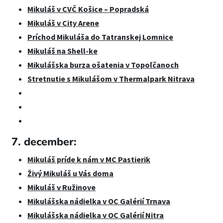
Mikuláš v CVČ Košice – Popradská
Mikuláš v City Arene
Príchod Mikuláša do Tatranskej Lomnice
Mikuláš na Shell-ke
Mikulášska burza ošatenia v Topoľčanoch
Stretnutie s Mikulášom v Thermalpark Nitrava
7. december:
Mikuláš príde k nám v MC Pastierik
Živý Mikuláš u Vás doma
Mikuláš v Ružinove
Mikulášska nádielka v OC Galérií Trnava
Mikulášska nádielka v OC Galérií Nitra