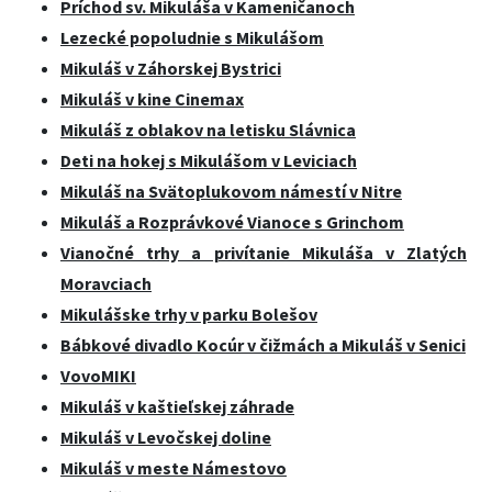
Príchod sv. Mikuláša v Kameničanoch
Lezecké popoludnie s Mikulášom
Mikuláš v Záhorskej Bystrici
Mikuláš v kine Cinemax
Mikuláš z oblakov na letisku Slávnica
Deti na hokej s Mikulášom v Leviciach
Mikuláš na Svätoplukovom námestí v Nitre
Mikuláš a Rozprávkové Vianoce s Grinchom
Vianočné trhy a privítanie Mikuláša v Zlatých
Moravciach
Mikulášske trhy v parku Bolešov
Bábkové divadlo Kocúr v čižmách a Mikuláš v Senici
VovoMIKI
Mikuláš v kaštieľskej záhrade
Mikuláš v Levočskej doline
Mikuláš v meste Námestovo