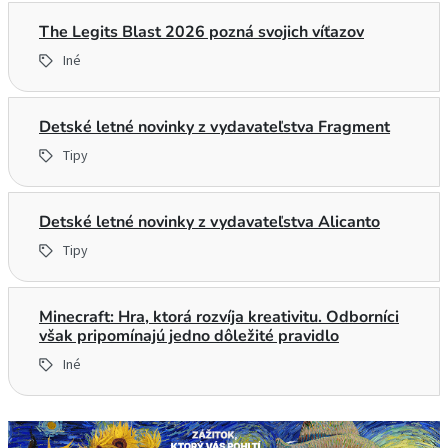
The Legits Blast 2026 pozná svojich víťazov
Iné
Detské letné novinky z vydavateľstva Fragment
Tipy
Detské letné novinky z vydavateľstva Alicanto
Tipy
Minecraft: Hra, ktorá rozvíja kreativitu. Odborníci
však pripomínajú jedno dôležité pravidlo
Iné