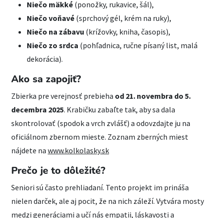
Niečo mäkké
(ponožky, rukavice, šál),
Niečo voňavé
(sprchový gél, krém na ruky),
Niečo na zábavu
(krížovky, kniha, časopis),
Niečo zo srdca
(pohľadnica, ručne písaný list, malá
dekorácia).
Ako sa zapojiť?
Zbierka pre verejnosť prebieha
od 21. novembra do 5.
decembra 2025
. Krabičku zabaľte tak, aby sa dala
skontrolovať (spodok a vrch zvlášť) a odovzdajte ju na
oficiálnom zbernom mieste. Zoznam zberných miest
nájdete na
www.kolkolasky.sk
Prečo je to dôležité?
Seniori sú často prehliadaní. Tento projekt im prináša
nielen darček, ale aj pocit, že na nich záleží. Vytvára mosty
medzi generáciami a učí nás empatii, láskavosti a