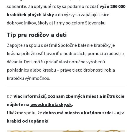
solidarite. Za uplynulé roky sa podarilo rozdať
vyše 296 000
krabičiek plných lásky
a do výzvy sa zapájajú tisíce
dobrovoľníkov, školy aj firmy po celom Slovensku.
Tip pre rodičov a deti
Zapojte sa spolu s deťmi! Spoločné balenie krabičky je
krásna príležitosť hovoriť o hodnotách, pomoci a radosti z
dávania. Deti môžu pridať vlastnoručne vyrobenú
pohľadnicu alebo kresbu – práve tieto drobnosti robia
krabičku výnimočnou.
👉
Viac informácií, zoznam zberných miest a inštrukcie
nájdete na
www.kolkolasky.sk
.
Ukážme spolu, že
dobro má miesto v každom srdci – aj v
krabici od topánok!