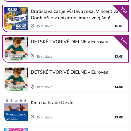
TOP
Bratislava zažije výstavu roka: Vincent van
Gogh ožije v unikátnej imerzívnej šou!
Bratislava
16.07.
TOP
DETSKÉ TVORIVÉ DIELNE v Eurovea
Bratislava
13.08.
DETSKÉ TVORIVÉ DIELNE v Eurovea
Bratislava
13.08.
Kino na hrade Devín
Bratislava
13.08.