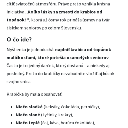
cítiť sviatočnú atmosféru. Práve preto vznikla krásna
iniciatíva
„Koľko lásky sa zmestí do krabice od
topánok?“
, ktorá už ôsmy rok prináša úsmev na tvár
tisíckam seniorov po celom Slovensku.
O čo ide?
Myšlienka je jednoduchá:
naplniť krabicu od topánok
maličkosťami, ktoré potešia osamelých seniorov
.
Často je to jediný darček, ktorý dostanú – a niekedy aj
posledný. Preto do krabičky nezabudnite vložiť aj kúsok
svojho srdca.
Krabička by mala obsahovať:
Niečo sladké
(keksíky, čokoláda, perníčky),
Niečo slané
(tyčinky, krekry),
Niečo teplé
(čaj, káva, horúca čokoláda),