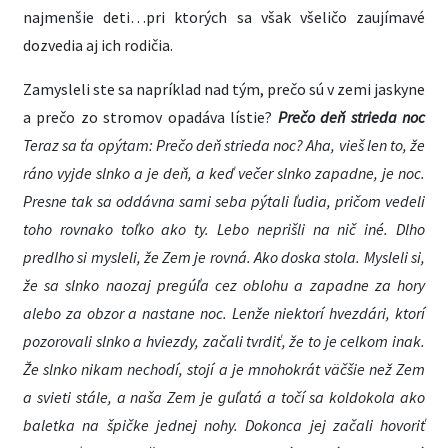
najmenšie deti…pri ktorých sa však všeličo zaujímavé
dozvedia aj ich rodičia.
Zamysleli ste sa napríklad nad tým, prečo sú v zemi jaskyne
a prečo zo stromov opadáva lístie?
Prečo deň strieda noc
Teraz sa ťa opýtam: Prečo deň strieda noc? Aha, vieš len to, že
ráno vyjde slnko a je deň, a keď večer slnko zapadne, je noc.
Presne tak sa oddávna sami seba pýtali ľudia, pričom vedeli
toho rovnako toľko ako ty. Lebo neprišli na nič iné. Dlho
predlho si mysleli, že Zem je rovná. Ako doska stola. Mysleli si,
že sa slnko naozaj pregúľa cez oblohu a zapadne za hory
alebo za obzor a nastane noc. Lenže niektorí hvezdári, ktorí
pozorovali slnko a hviezdy, začali tvrdiť, že to je celkom inak.
Že slnko nikam nechodí, stojí a je mnohokrát väčšie než Zem
a svieti stále, a naša Zem je guľatá a točí sa koldokola ako
baletka na špičke jednej nohy. Dokonca jej začali hovoriť