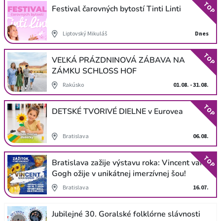
TOP
Festival čarovných bytostí Tinti Linti
Liptovský Mikuláš
Dnes
TOP
VEĽKÁ PRÁZDNINOVÁ ZÁBAVA NA
ZÁMKU SCHLOSS HOF
Rakúsko
01.08. - 31.08.
TOP
DETSKÉ TVORIVÉ DIELNE v Eurovea
Bratislava
06.08.
TOP
Bratislava zažije výstavu roka: Vincent van
Gogh ožije v unikátnej imerzívnej šou!
Bratislava
16.07.
Jubilejné 30. Goralské folklórne slávnosti