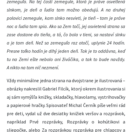
zemeguľa. Na tej časti zemegule, ktorá je práve osvetlená
slnkom, je deň a ľudia tam možno obedujú. A na druhej
polovici zemegule, kam slnko nesvieti, je tieň – tam je práve
noc a ľudia tam spia. Ako sa Zem točí, jej osvietená strana sa
zase dostane do tieňa, a tá, čo bola v tieni, sa nastaví slnku
a je tam deň. Než sa zemeguľa raz otočí, uplynie 24 hodín.
Presne toľko hodín je dlhý jeden deň. Tak je to oddávna, keď
tu na Zemi ešte nebolo ani živáčika, a tak to bude navždy.
A nikto na tom nič nezmení.
Vždy minimálne jedna strana na dvojstrane je ilustrovaná –
obrázky nakreslil Gabriel Filcík, ktorý okrem ilustrovania si
aj sám vymýšľa knižky, skladačky, hlavolamy, vystrihovačky
a papierové hračky. Spisovateľ Michal Černík píše veľmi rád
pre deti, vydal už dve desiatky knižiek veršov a rozprávok,
napríklad Prvé rozprávky, Rozprávky o kohútikovi a
sliepočke, alebo Za rozprávkou rozprávka pre chlapcov a