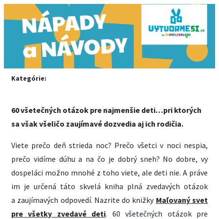
Kategórie:
60 všetečných otázok pre najmenšie deti…pri ktorých
sa však všeličo zaujímavé dozvedia aj ich rodičia.
Viete prečo deň strieda noc? Prečo všetci v noci nespia,
prečo vidíme dúhu a na čo je dobrý sneh? No dobre, vy
dospeláci možno mnohé z toho viete, ale deti nie. A práve
im je určená táto skvelá kniha plná zvedavých otázok
a zaujímavých odpovedí. Nazrite do knižky
Maľovaný svet
pre všetky zvedavé deti
. 60 všetečných otázok pre