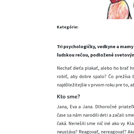
Kategórie:
Tri psychologičky, vedkyne a mamy 
ľudskou rečou, podložené svetový
Nechať dieťa plakať, alebo ho brať 
robiť, aby dobre spalo? Čo prežíva
najdôležitejšie v prvom roku pre to, a
Kto sme?
Jana, Eva a Jana. Dlhoročné priate
čase sa nám narodili deti a začali sme
čaká. Neriešili sme nič iné ako vy. K
neustáva? Reagovať, nereagovať? Ak