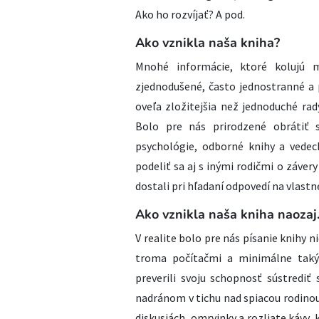
Ako ho rozvíjať? A pod.
Ako vznikla naša kniha?​
Mnohé informácie, ktoré kolujú m
zjednodušené, často jednostranné a 
oveľa zložitejšia než jednoduché rad
Bolo pre nás prirodzené obrátiť s
psychológie, odborné knihy a vedec
podeliť sa aj s inými rodičmi o záve
dostali pri hľadaní odpovedí na vlastn
Ako vznikla naša kniha naozaj
V realite bolo pre nás písanie knihy
troma počítačmi a minimálne tak
preverili svoju schopnosť sústredi
nadránom v tichu nad spiacou rodino
diskusiách, omrvinky a rozliate kávy,