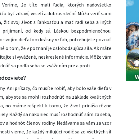
. Veríme, že títo malí ľudia, ktorých nadovšetko
u byť zdraví, veselí a dobrosrdeční. Môžu veriť sami
, žiť svoj život s ľahkosťou a mať radi seba a iných
a prijímaní, od kedy sú. Láskou bezpodmienečnou.
 so svojím dieťaťom krásny vzťah, potrebujete poznať
é o tom, že v poznaní je oslobodzujúca sila. Ak máte
ítajte si vyvážené, neskreslené informácie. Môže vám
núť sa podľa seba so zvážením pre a proti.
edozviete?​
 Ani príkazy, čo musíte robiť, aby bolo vaše dieťa v
m, aby ste sa mohli rozhodnúť na základe kvalitných
eva, no máme rešpekt k tomu, že život prináša rôzne
ely. Každý sa nakoniec musí rozhodnúť sám za seba,
v a hodnôt členov rodiny. Nedávame sa vám za vzor
osti vieme, že každý milujúci rodič sa zo všetkých síl