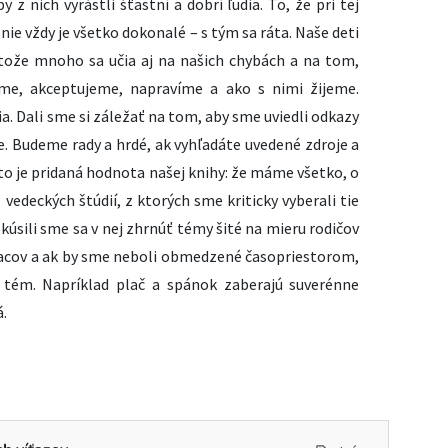
y z nich vyrástli šťastní a dobrí ľudia. To, že pri tej
ie vždy je všetko dokonalé – s tým sa ráta. Naše deti
tože mnoho sa učia aj na našich chybách a na tom,
eme, akceptujeme, napravíme a ako s nimi žijeme.
. Dali sme si záležať na tom, aby sme uviedli odkazy
e. Budeme rady a hrdé, ak vyhľadáte uvedené zdroje a
 to je pridaná hodnota našej knihy: že máme všetko, o
edeckých štúdií, z ktorých sme kriticky vyberali tie
úsili sme sa v nej zhrnúť témy šité na mieru rodičov
iacov a ak by sme neboli obmedzené časopriestorom,
 tém. Napríklad plač a spánok zaberajú suverénne
á.