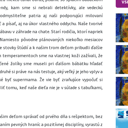
VŠ
endy, kam sme si nebrali detektívky, ale vedeckú
eodmysliteľne patria aj naši podporujúci milovaní
ť a písať, aj na úkor vlastného oddychu. Naše tvorivé
 zábavu v záhrade na chate. Starí rodičia, ktorí napriek
. Namiesto pôvodne plánovaných niekoľko mesiacov
me stovky štúdií a k našim trom deťom pribudli ďalšie
ych temperamentoch sme na vlastnej koži zažívali, že
učené žolíky sme museli pri ďalšom bábätku hľadať
ruhé si práve na nás testuje, aký veľký je jeho vplyv a
hké byť supermama. Že vie byť zraňujúce vypočuť si
iť tomu, keď naše dieťa nie je v súlade s tabuľkami,
ašim deťom správať od prvého dňa s rešpektom, bez
daním pevných hraníc a pozitívnej disciplíny, vyrastú z