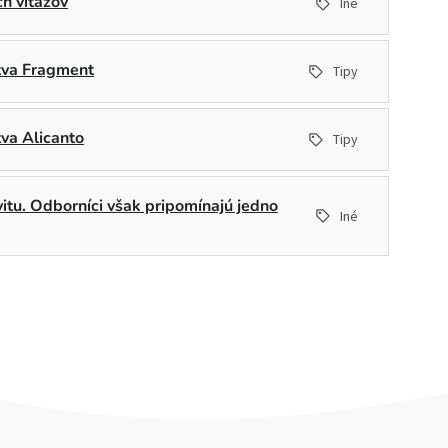
h víťazov
Iné
stva Fragment
Tipy
tva Alicanto
Tipy
ivitu. Odborníci však pripomínajú jedno
Iné