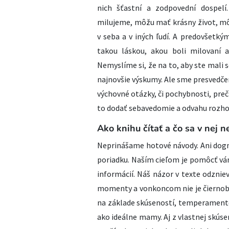
nich šťastní a zodpovední dospelí
milujeme, môžu mať krásny život, môž
v seba a v iných ľudí. A predovšetkým
takou láskou, akou boli milovaní 
Nemyslíme si, že na to, aby ste mali
najnovšie výskumy. Ale sme presvedčen
výchovné otázky, či pochybnosti, preč
to dodať sebavedomie a odvahu rozhod
Ako knihu čítať a čo sa v nej n
Neprinášame hotové návody. Ani dogmy.
poriadku. Naším cieľom je pomôcť vá
informácií. Náš názor v texte odzni
momenty a vonkoncom nie je čiernobi
na základe skúseností, temperamento
ako ideálne mamy. Aj z vlastnej skúsen