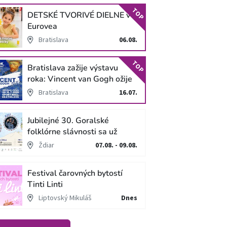
TOP
DETSKÉ TVORIVÉ DIELNE v
Eurovea
Bratislava
06.08.
TOP
Bratislava zažije výstavu
roka: Vincent van Gogh ožije
v unikátnej imerzívnej šou!
Bratislava
16.07.
Jubilejné 30. Goralské
folklórne slávnosti sa už
blížia
Ždiar
07.08. - 09.08.
Festival čarovných bytostí
Tinti Linti
Liptovský Mikuláš
Dnes