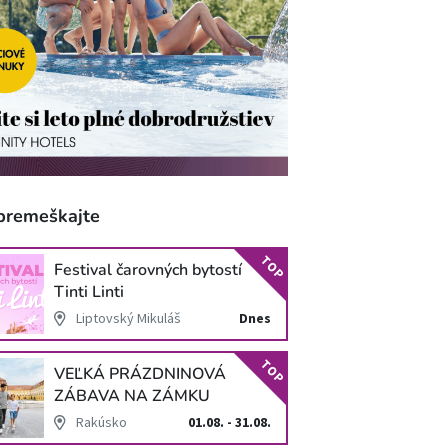
premeškajte
TOP
Festival čarovných bytostí
Tinti Linti
Liptovský Mikuláš
Dnes
TOP
VEĽKÁ PRÁZDNINOVÁ
ZÁBAVA NA ZÁMKU
SCHLOSS HOF
Rakúsko
01.08. - 31.08.