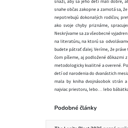
snaží, aby sa jeho deti mali dobre, ab
snahe občas zakopne a zamotá sa, že n
nepotrebujú dokonalých rodičov, pre
ako svoje chyby priznáme, spracuj
Neskrývame sa za všeobecné vyjadrenia
na literatúru, na ktorú sa odvolávam
budete pátrať ďalej. Veríme, že práve
čom píšeme, aj podložené dôkazmi z v
metodologicky kvalitné a overené. Pok
detí od narodenia do dvanástich mes
mala by kniha dvojnásobok strán a
najviac priestoru, lebo… lebo bábätk
Podobné články