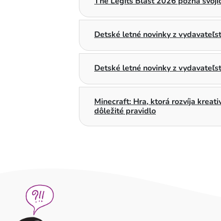
The Legits Blast 2026 pozná svojic
Detské letné novinky z vydavateľ
Detské letné novinky z vydavateľs
Minecraft: Hra, ktorá rozvíja kreat
dôležité pravidlo