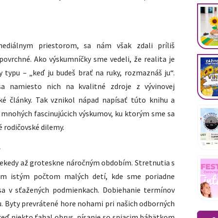
ediálnym priestorom, sa nám však zdali príliš
povrchné. Ako výskumníčky sme vedeli, že realita je
y typu – „keď ju budeš brať na ruky, rozmaznáš ju“.
a namiesto nich na kvalitné zdroje z vývinovej
ké články. Tak vznikol nápad napísať túto knihu a
ry mnohých fascinujúcich výskumov, ku ktorým sme sa
é rodičovské dilemy.
.
 niekedy až groteskne náročným obdobím. Stretnutia s
ým istým počtom malých detí, kde sme poriadne
ť sa v sťažených podmienkach. Dobiehanie termínov
u. Byty prevrátené hore nohami pri našich odborných
 keď niekto ťahal obrus, písanie so spiacim bábätkom