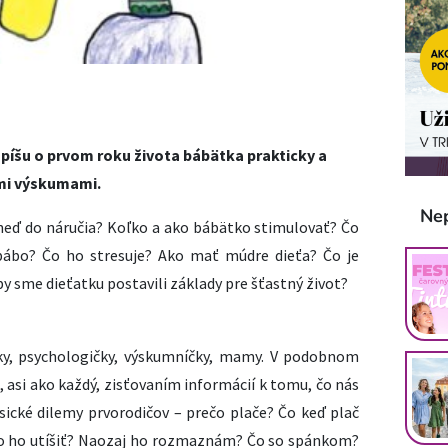
píšu o prvom roku života bábätka prakticky a
mi výskumami.
Ne
hneď do náručia? Koľko a ako bábätko stimulovať? Čo
 bábo? Čo ho stresuje? Ako mať múdre dieťa? Čo je
by sme dieťatku postavili základy pre šťastný život?
ľky, psychologičky, výskumníčky, mamy. V podobnom
, asi ako každý, zisťovaním informácií k tomu, čo nás
lasické dilemy prvorodičov – prečo plače? Čo keď plač
o ho utíšiť? Naozaj ho rozmaznám? Čo so spánkom?