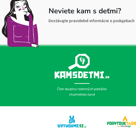
Neviete kam s deťmi?
Dostávajte pravidelné informácie o podujatiach
Člen skupiny rodinných portálov
chameleon.land