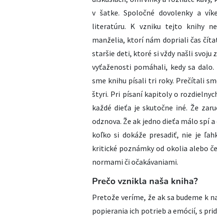
v šatke. Spoločné dovolenky a vík
literatúru. K vzniku tejto knihy n
manželia, ktorí nám dopriali čas číta
staršie deti, ktoré si vždy našli svoju
vyťaženosti pomáhali, kedy sa dalo
sme knihu písali tri roky. Prečítali s
štyri. Pri písaní kapitoly o rozdieln
každé dieťa je skutočne iné. Že zar
odznova. Že ak jedno dieťa málo spí a d
koľko si dokáže presadiť, nie je ľa
kritické poznámky od okolia alebo čel
normami či očakávaniami.
Prečo vznikla naša kniha?​
Pretože veríme, že ak sa budeme k n
popierania ich potrieb a emócií, s pri