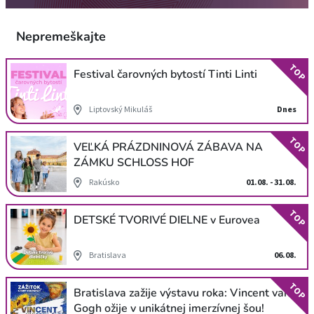
Nepremeškajte
TOP
Festival čarovných bytostí Tinti Linti
Liptovský Mikuláš
Dnes
TOP
VEĽKÁ PRÁZDNINOVÁ ZÁBAVA NA
ZÁMKU SCHLOSS HOF
Rakúsko
01.08. - 31.08.
TOP
DETSKÉ TVORIVÉ DIELNE v Eurovea
Bratislava
06.08.
TOP
Bratislava zažije výstavu roka: Vincent van
Gogh ožije v unikátnej imerzívnej šou!