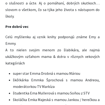
o slušnosti a úcte. Aj o pomáhaní, dobrých skutkoch…
slovom o všetkom, čo sa týka jeho života s nástupom do
školy.
Pre dobrú vec
Celú myšlienku aj vznik knihy podporujú známe Emy a
Emmy.
A to nielen svojim menom zo šlabikára, ale najmä
ukážkovým vzťahom mama & dcéra v rôznych vekových
kategóriách
super star Emma Drobná s mamou Máriou
škôlkárka Emmka Šprochová s mamou Andreou,
moderátorkou TV Markíza
študentka Ema Mullerová s mamou Soňou z STV
školáčka Emka Majeská s mamou Jankou / herečkou a