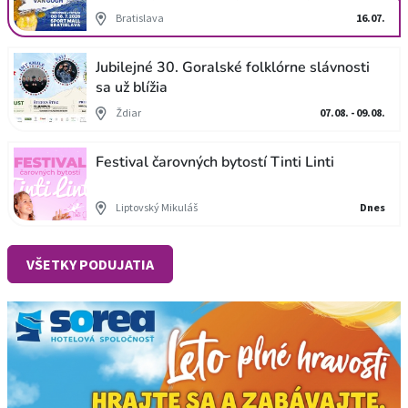
Bratislava
16.07.
Jubilejné 30. Goralské folklórne slávnosti
sa už blížia
Ždiar
07.08. - 09.08.
Festival čarovných bytostí Tinti Linti
Liptovský Mikuláš
Dnes
VŠETKY PODUJATIA