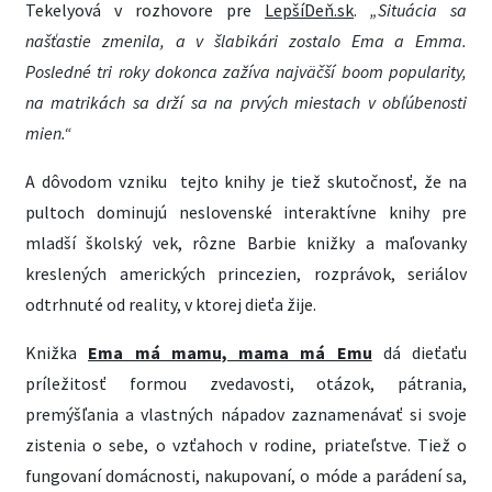
Tekelyová v rozhovore pre
LepšíDeň.sk
.
„Situácia sa
našťastie zmenila, a v šlabikári zostalo Ema a Emma.
Posledné tri roky dokonca zažíva najväčší boom popularity,
na matrikách sa drží sa na prvých miestach v obľúbenosti
mien.“
A dôvodom vzniku tejto knihy je tiež skutočnosť, že na
pultoch dominujú neslovenské interaktívne knihy pre
mladší školský vek, rôzne Barbie knižky a maľovanky
kreslených amerických princezien, rozprávok, seriálov
odtrhnuté od reality, v ktorej dieťa žije.
Knižka
Ema má mamu, mama má Emu
dá dieťaťu
príležitosť formou zvedavosti, otázok, pátrania,
premýšľania a vlastných nápadov zaznamenávať si svoje
zistenia o sebe, o vzťahoch v rodine, priateľstve. Tiež o
fungovaní domácnosti, nakupovaní, o móde a parádení sa,