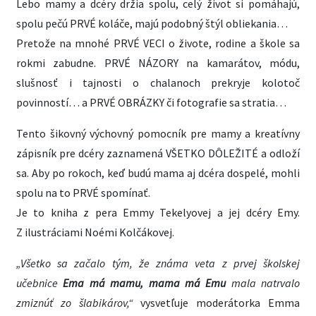
Lebo mamy a dcéry držia spolu, celý život si pomáhajú,
spolu pečú PRVÉ koláče, majú podobný štýl obliekania…
Pretože na mnohé PRVÉ VECI o živote, rodine a škole sa
rokmi zabudne. PRVÉ NÁZORY na kamarátov, módu,
slušnosť i tajnosti o chalanoch prekryje kolotoč
povinností… a PRVÉ OBRÁZKY či fotografie sa stratia…
Tento šikovný výchovný pomocník pre mamy a kreatívny
zápisník pre dcéry zaznamená VŠETKO DÔLEŽITÉ a odloží
sa. Aby po rokoch, keď budú mama aj dcéra dospelé, mohli
spolu na to PRVÉ spomínať.
Je to kniha z pera Emmy Tekelyovej a jej dcéry Emy.
Z ilustráciami Noémi Kolčákovej.
„Všetko sa začalo tým, že známa veta z prvej školskej
učebnice
Ema má mamu, mama má Emu
mala natrvalo
zmiznúť zo šlabikárov,“
vysvetľuje moderátorka Emma