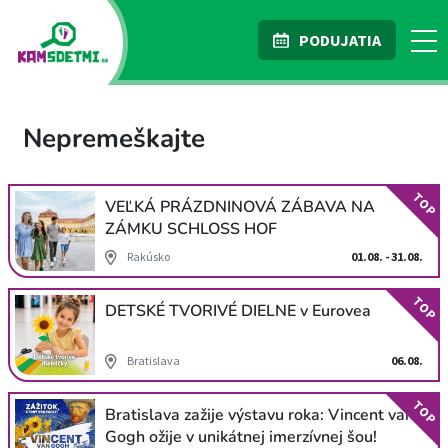
PODUJATIA
Nepremeškajte
TOP
VEĽKÁ PRÁZDNINOVÁ ZÁBAVA NA
ZÁMKU SCHLOSS HOF
Rakúsko
01.08. - 31.08.
TOP
DETSKÉ TVORIVÉ DIELNE v Eurovea
Bratislava
06.08.
TOP
Bratislava zažije výstavu roka: Vincent van
Gogh ožije v unikátnej imerzívnej šou!