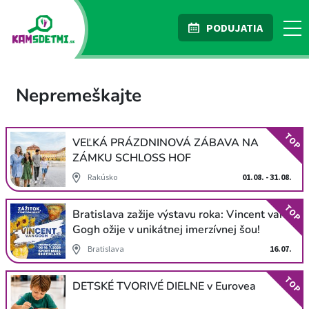
PODUJATIA
Nepremeškajte
TOP
VEĽKÁ PRÁZDNINOVÁ ZÁBAVA NA
ZÁMKU SCHLOSS HOF
Rakúsko
01.08. - 31.08.
TOP
Bratislava zažije výstavu roka: Vincent van
Gogh ožije v unikátnej imerzívnej šou!
Bratislava
16.07.
TOP
DETSKÉ TVORIVÉ DIELNE v Eurovea