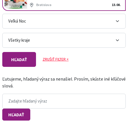
Bratislava
13.08.
ZRUŠIŤ FILTER ×
HĽADAŤ
Ľutujeme, hľadaný výraz sa nenašiel. Prosím, skúste iné kľúčové
slová.
Vyhľadávanie