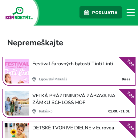
PODUJATIA
Nepremeškajte
TOP
Festival čarovných bytostí Tinti Linti
Liptovský Mikuláš
Dnes
TOP
VEĽKÁ PRÁZDNINOVÁ ZÁBAVA NA
ZÁMKU SCHLOSS HOF
Rakúsko
01.08. - 31.08.
TOP
DETSKÉ TVORIVÉ DIELNE v Eurovea