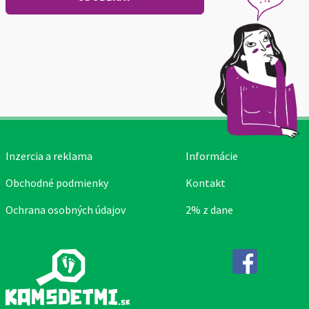
Inzercia a reklama
Informácie
Obchodné podmienky
Kontakt
Ochrana osobných údajov
2% z dane
Facebook