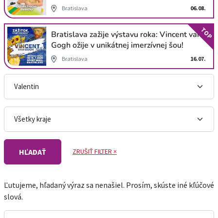
Bratislava
06.08.
TOP
Bratislava zažije výstavu roka: Vincent van
Gogh ožije v unikátnej imerzívnej šou!
Bratislava
16.07.
ZRUŠIŤ FILTER ×
HĽADAŤ
Ľutujeme, hľadaný výraz sa nenašiel. Prosím, skúste iné kľúčové
slová.
Vyhľadávanie