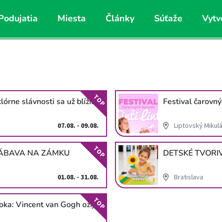
Podujatia
Miesta
Články
Súťaže
Vytv
TOP
lórne slávnosti sa už blížia
Festival čarovnýc
07.08. - 09.08.
Liptovský Mikul
TOP
ZÁBAVA NA ZÁMKU
DETSKÉ TVORIV
01.08. - 31.08.
Bratislava
TOP
roka: Vincent van Gogh ožije