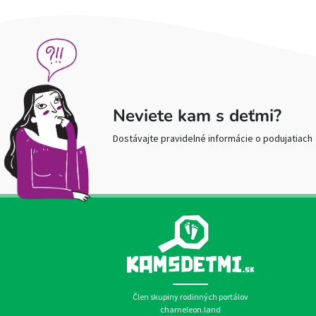
Neviete kam s deťmi?
Dostávajte pravidelné informácie o podujatiach
Člen skupiny rodinných portálov
chameleon.land