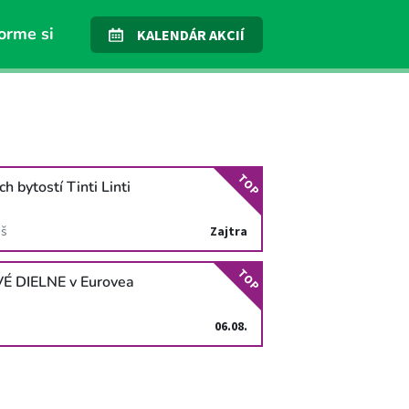
orme si
KALENDÁR AKCIÍ
TOP
h bytostí Tinti Linti
áš
Zajtra
TOP
É DIELNE v Eurovea
06.08.