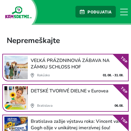
PODUJATIA
Nepremeškajte
TOP
VEĽKÁ PRÁZDNINOVÁ ZÁBAVA NA
ZÁMKU SCHLOSS HOF
Rakúsko
01.08. - 31.08.
TOP
DETSKÉ TVORIVÉ DIELNE v Eurovea
Bratislava
06.08.
TOP
Bratislava zažije výstavu roka: Vincent van
Gogh ožije v unikátnej imerzívnej šou!