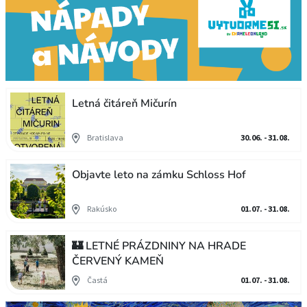
Letná čitáreň Mičurín
Bratislava
30.06. - 31.08.
Objavte leto na zámku Schloss Hof
Rakúsko
01.07. - 31.08.
🏰 LETNÉ PRÁZDNINY NA HRADE
ČERVENÝ KAMEŇ
Častá
01.07. - 31.08.