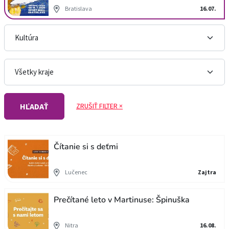
Bratislava
16.07.
ZRUŠIŤ FILTER ×
HĽADAŤ
Čítanie si s deťmi
Lučenec
Zajtra
Prečítané leto v Martinuse: Špinuška
Nitra
16.08.