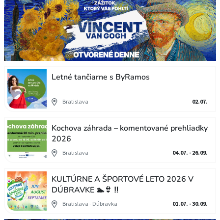
Letné tančiarne s ByRamos
Bratislava
02.07.
Kochova záhrada – komentované prehliadky
2026
Bratislava
04.07. - 26.09.
KULTÚRNE A ŠPORTOVÉ LETO 2026 V
DÚBRAVKE 🏊👙 ‼
Bratislava - Dúbravka
01.07. - 30.09.