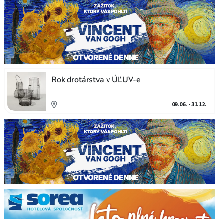
Rok drotárstva v ÚĽUV-e
09.06. - 31.12.