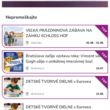
Nepremeškajte
TOP
VEĽKÁ PRÁZDNINOVÁ ZÁBAVA NA
ZÁMKU SCHLOSS HOF
Rakúsko
01.08. - 31.08.
TOP
Bratislava zažije výstavu roka: Vincent van
Gogh ožije v unikátnej imerzívnej šou!
Bratislava
16.07.
TOP
DETSKÉ TVORIVÉ DIELNE v Eurovea
Bratislava
13.08.
DETSKÉ TVORIVÉ DIELNE v Eurovea