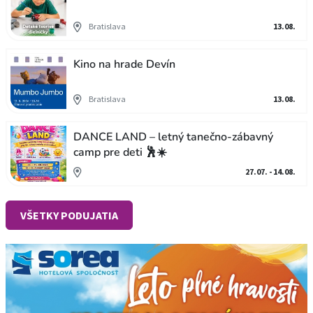
Bratislava
13.08.
Kino na hrade Devín
Bratislava
13.08.
DANCE LAND – letný tanečno-zábavný
camp pre deti 🕺☀️
27.07. - 14.08.
VŠETKY PODUJATIA