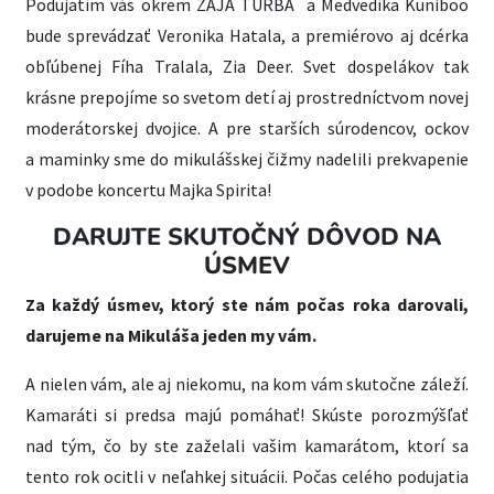
Podujatím vás okrem ZAJA TURBA a Medvedíka Kuniboo
bude sprevádzať Veronika Hatala, a premiérovo aj dcérka
obľúbenej Fíha Tralala, Zia Deer. Svet dospelákov tak
krásne prepojíme so svetom detí aj prostredníctvom novej
moderátorskej dvojice. A pre starších súrodencov, ockov
a maminky sme do mikulášskej čižmy nadelili prekvapenie
v podobe koncertu Majka Spirita!
DARUJTE SKUTOČNÝ DÔVOD NA
ÚSMEV
Za každý úsmev, ktorý ste nám počas roka darovali,
darujeme na Mikuláša jeden my vám.
A nielen vám, ale aj niekomu, na kom vám skutočne záleží.
Kamaráti si predsa majú pomáhať! Skúste porozmýšľať
nad tým, čo by ste zaželali vašim kamarátom, ktorí sa
tento rok ocitli v neľahkej situácii. Počas celého podujatia