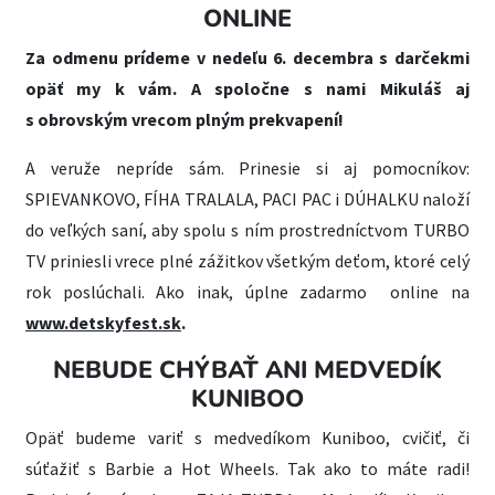
ONLINE
Za odmenu prídeme v nedeľu 6. decembra s darčekmi
opäť my k vám. A spoločne s nami Mikuláš aj
s obrovským vrecom plným prekvapení!
A veruže nepríde sám. Prinesie si aj pomocníkov:
SPIEVANKOVO, FÍHA TRALALA, PACI PAC i DÚHALKU naloží
do veľkých saní, aby spolu s ním prostredníctvom TURBO
TV priniesli vrece plné zážitkov všetkým deťom, ktoré celý
rok poslúchali. Ako inak, úplne zadarmo online na
www.detskyfest.sk
.
NEBUDE CHÝBAŤ ANI MEDVEDÍK
KUNIBOO
Opäť budeme variť s medvedíkom Kuniboo, cvičiť, či
súťažiť s Barbie a Hot Wheels. Tak ako to máte radi!