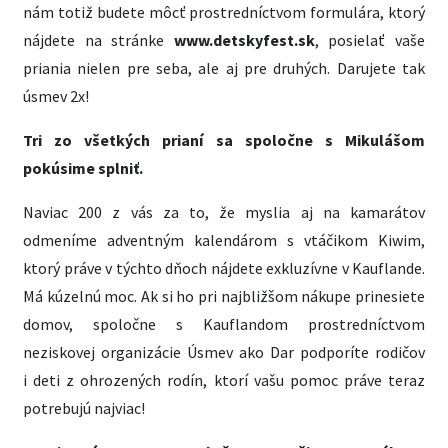
nám totiž budete môcť prostredníctvom formulára, ktorý
nájdete na stránke
www.detskyfest.sk
, posielať vaše
priania nielen pre seba, ale aj pre druhých. Darujete tak
úsmev 2x!
Tri zo všetkých prianí sa spoločne s Mikulášom
pokúsime splniť.
Naviac 200 z vás za to, že myslia aj na kamarátov
odmeníme adventným kalendárom s vtáčikom Kiwim,
ktorý práve v týchto dňoch nájdete exkluzívne v Kauflande.
Má kúzelnú moc. Ak si ho pri najbližšom nákupe prinesiete
domov, spoločne s Kauflandom prostredníctvom
neziskovej organizácie Úsmev ako Dar podporíte rodičov
i deti z ohrozených rodín, ktorí vašu pomoc práve teraz
potrebujú najviac!