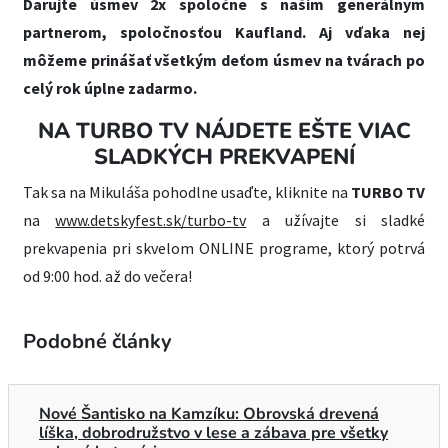
Darujte úsmev 2x spoločne s našim generálnym
partnerom, spoločnosťou Kaufland. Aj vďaka nej
môžeme prinášať všetkým deťom úsmev na tvárach po
celý rok úplne zadarmo.
NA TURBO TV NÁJDETE EŠTE VIAC
SLADKÝCH PREKVAPENÍ
Tak sa na Mikuláša pohodlne usaďte, kliknite na
TURBO TV
na
www.detskyfest.sk/turbo-tv
a užívajte si sladké
prekvapenia pri skvelom ONLINE programe, ktorý potrvá
od 9:00 hod. až do večera!
Podobné články
Nové Šantisko na Kamzíku: Obrovská drevená
líška, dobrodružstvo v lese a zábava pre všetky