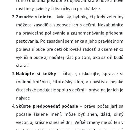
tohto obdobia postupne objavovať stále nové a nové
rastlinky, kvietky či lístočky na prechádzke.
Zasaďte si niečo
– kvietky, bylinky, či plody zeleniny
môžete zasadiť a sledovať ich s deťmi. Nezabudnite
na pravidelné polievanie a zaznamenávanie priebehu
pestovania. Po zasadení semienka a jeho pravidelnom
polievaní bude pre deti obrovská radosť. ak semienko
vyklíči a bude aj naďalej rásť po tom, ako sa oň budú
starať.
Nakúpte si knižky
– čítajte, diskutujte, spravte si
rodinnú knižnicu, čitateľský klub, a navštívte nejaké
čitateľské podujatie spolu s deťmi – práve na jar ich je
najviac.
Skúste predpovedať počasie
– práve počas jari sa
počasie šialene mení, môže byť sneh, dážď, silný
vietor, aj krásne slnešné dni.. Veľké zmeny nie sú len v