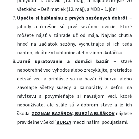
pohybom k zdraviu (10. máj), a najdôležitejšie zo
všetkého – Deň matiek (12. máj), a MDD – 1. jún!
Upečte si bublaninu z prvých sezónnych dobrôt
–
jahody a čerešne sú prvé sezónne ovocie, ktoré
môžete nájsť v záhrade už od mája. Najviac chutia
hneď na začiatok sezóny, vychutnajte si ich teda
naplno, ideálne v bublanine alebo v inom koláčiku.
Jarné upratovanie a domáci bazár
– staré
nepotrebné veci vyhoďte alebo zrecyklujte, pretrieďte
detské veci a prihláste sa na bazár či burzu, alebo
zavolajte všetky susedy a kamarátky s deťmi na
návštevu a povymieňajte si navzájom veci, ktoré
nepoužívate, ale stále sú v dobrom stave a je ich
škoda.
ZOZNAM BAZÁROV, BURZÍ A BLŠÁKOV
nájdete
pravidelne v Sekcií
BURZY
medzi našimi podujatiami.