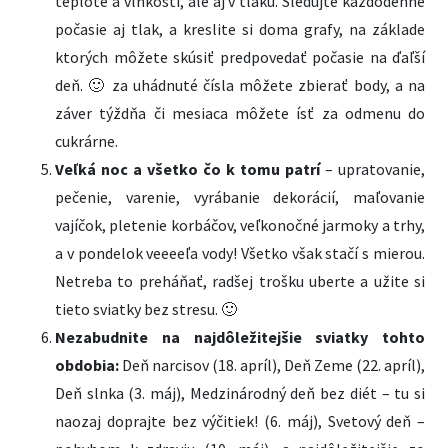
teplote a vlhkosti, ale aj v tlaku. Sledujte každodenné
počasie aj tlak, a kreslite si doma grafy, na základe
ktorých môžete skúsiť predpovedať počasie na ďaľší
deň. 🙂 za uhádnuté čísla môžete zbierať body, a na
záver týždňa či mesiaca môžete ísť za odmenu do
cukrárne.
Veľká noc a všetko čo k tomu patrí
– upratovanie,
pečenie, varenie, vyrábanie dekorácií, maľovanie
vajíčok, pletenie korbáčov, veľkonočné jarmoky a trhy,
a v pondelok veeeeľa vody! Všetko však stačí s mierou.
Netreba to preháňať, radšej trošku uberte a užite si
tieto sviatky bez stresu. 🙂
Nezabudnite na najdôležitejšie sviatky tohto
obdobia:
Deň narcisov (18. apríl), Deň Zeme (22. apríl),
Deň slnka (3. máj), Medzinárodný deň bez diét – tu si
naozaj doprajte bez výčitiek! (6. máj), Svetový deň –