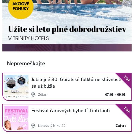
Nepremeškajte
TOP
Jubilejné 30. Goralské folklórne slávnosti
sa už blížia
Ždiar
07.08. - 09.08.
TOP
Festival čarovných bytostí Tinti Linti
Liptovský Mikuláš
Zajtra