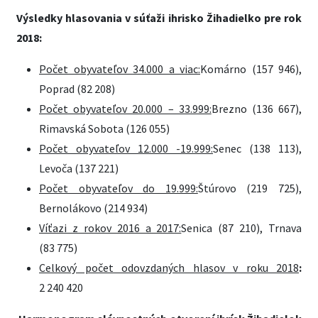
Výsledky hlasovania v súťaži ihrisko Žihadielko pre rok
2018:
Počet obyvateľov 34.000 a viac:
Komárno (157 946),
Poprad (82 208)
Počet obyvateľov 20.000 – 33.999:
Brezno (136 667),
Rimavská Sobota (126 055)
Počet obyvateľov 12.000 -19.999:
Senec (138 113),
Levoča (137 221)
Počet obyvateľov do 19.999:
Štúrovo (219 725),
Bernolákovo (214 934)
Víťazi z rokov 2016 a 2017:
Senica (87 210), Trnava
(83 775)
Celkový počet odovzdaných hlasov v roku 2018
:
2 240 420