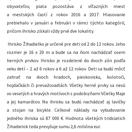
obyvateľov, piata pozostáva z víťazných miest
a mestských častí z rokov 2016 a 2017. Hlasovanie
prebiehalo v januári a februári v rámci týchto kategórií,
pričom ihrisko získali vždy prvé dve lokality.
Ihrisko Žihadielko je určené pre deti od 2 do 12 rokov. Jeho
rozmer je 16 x 20 m a bude sa na ňom nachádzať osem
herných prvkov. Ihrisko je rozdelené do dvoch zón podľa
veku detí – 2 až 6 rokov a 6 až 12 rokov. Deti sa budú môcť
zahrať na dvoch hradoch, pieskovisku, kolotoči,
hojdačkách či prevažovadlách. Všetky herné prvky sa nesú
vo veselých a hravých motívoch s podobizňami Včielky Maje
a jej kamarátov. Na ihrisku sa budú nachádzať aj lavičky
a stojan na bicykle. Celkové náklady na vybudovanie
jedného ihriska sú 87 000 €. Hodnota všetkých tridsiatich
Žihadielok teda prevyšuje sumu 2,6 milióna eur.