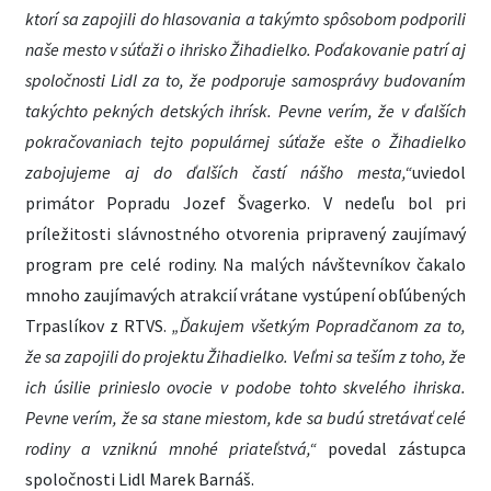
ktorí sa zapojili do hlasovania a takýmto spôsobom podporili
naše mesto v súťaži o ihrisko Žihadielko. Poďakovanie patrí aj
spoločnosti Lidl za to, že podporuje samosprávy budovaním
takýchto pekných detských ihrísk. Pevne verím, že v ďalších
pokračovaniach tejto populárnej súťaže ešte o Žihadielko
zabojujeme aj do ďalších častí nášho mesta,“
uviedol
primátor Popradu Jozef Švagerko. V nedeľu bol pri
príležitosti slávnostného otvorenia pripravený zaujímavý
program pre celé rodiny. Na malých návštevníkov čakalo
mnoho zaujímavých atrakcií vrátane vystúpení obľúbených
Trpaslíkov z RTVS.
„Ďakujem všetkým Popradčanom za to,
že sa zapojili do projektu Žihadielko. Veľmi sa teším z toho, že
ich úsilie prinieslo ovocie v podobe tohto skvelého ihriska.
Pevne verím, že sa stane miestom, kde sa budú stretávať celé
rodiny a vzniknú mnohé priateľstvá,“
povedal zástupca
spoločnosti Lidl Marek Barnáš.