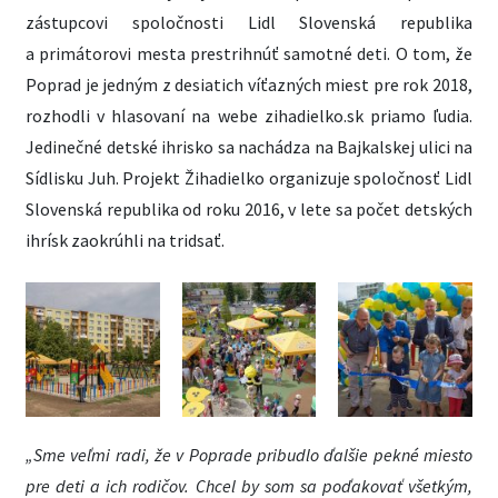
zástupcovi spoločnosti Lidl Slovenská republika
a primátorovi mesta prestrihnúť samotné deti. O tom, že
Poprad je jedným z desiatich víťazných miest pre rok 2018,
rozhodli v hlasovaní na webe zihadielko.sk priamo ľudia.
Jedinečné detské ihrisko sa nachádza na Bajkalskej ulici na
Sídlisku Juh. Projekt Žihadielko organizuje spoločnosť Lidl
Slovenská republika od roku 2016, v lete sa počet detských
ihrísk zaokrúhli na tridsať.
„Sme veľmi radi, že v Poprade pribudlo ďalšie pekné miesto
pre deti a ich rodičov. Chcel by som sa poďakovať všetkým,