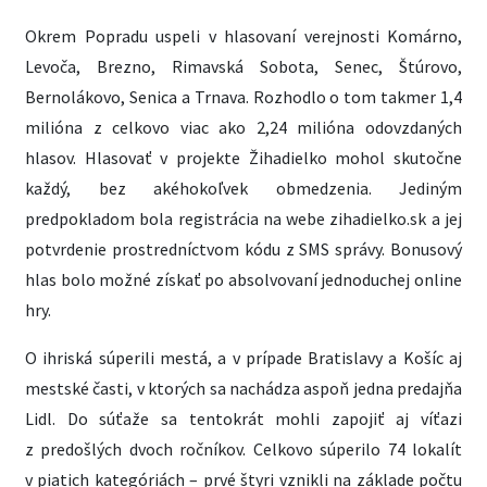
Okrem Popradu uspeli v hlasovaní verejnosti Komárno,
Levoča, Brezno, Rimavská Sobota, Senec, Štúrovo,
Bernolákovo, Senica a Trnava. Rozhodlo o tom takmer 1,4
milióna z celkovo viac ako 2,24 milióna odovzdaných
hlasov. Hlasovať v projekte Žihadielko mohol skutočne
každý, bez akéhokoľvek obmedzenia. Jediným
predpokladom bola registrácia na webe zihadielko.sk a jej
potvrdenie prostredníctvom kódu z SMS správy. Bonusový
hlas bolo možné získať po absolvovaní jednoduchej online
hry.
O ihriská súperili mestá, a v prípade Bratislavy a Košíc aj
mestské časti, v ktorých sa nachádza aspoň jedna predajňa
Lidl. Do súťaže sa tentokrát mohli zapojiť aj víťazi
z predošlých dvoch ročníkov. Celkovo súperilo 74 lokalít
v piatich kategóriách – prvé štyri vznikli na základe počtu