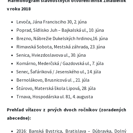
Harmonogram slávnostných otvorení ihrísk Žihadielok
v roku 2018
Levoča, Jána Francisciho 30, 2. júna
Poprad, Sídlisko Juh – Bajkalská ul., 10. júna
Brezno, Nábrežie Dukelských hrdinov,16. júna
Rimavská Sobota, Mestská záhrada, 23. júna
Senica, Hviezdoslavova ul., 30. júna
Komárno, Mederčská / Gazdovská ul., 7. júla
Senec, Šafáriková / Jesenského ul., 14. júla
Bernolákovo, Brusnicová ul. , 21. júla
Štúrovo, Materská škola Lipová, 28. júla
Trnava, Hospodárska ul. 81, 4. augusta
Prehľad víťazov z prvých dvoch ročníkov (zoradených
abecedne):
2016: Banská Bystrica, Bratislava – Dúbravka, Dolný