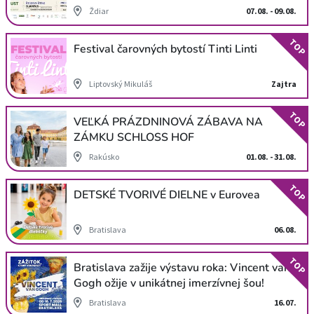
Ždiar
07.08. - 09.08.
TOP
Festival čarovných bytostí Tinti Linti
Liptovský Mikuláš
Zajtra
TOP
VEĽKÁ PRÁZDNINOVÁ ZÁBAVA NA
ZÁMKU SCHLOSS HOF
Rakúsko
01.08. - 31.08.
TOP
DETSKÉ TVORIVÉ DIELNE v Eurovea
Bratislava
06.08.
TOP
Bratislava zažije výstavu roka: Vincent van
Gogh ožije v unikátnej imerzívnej šou!
Bratislava
16.07.