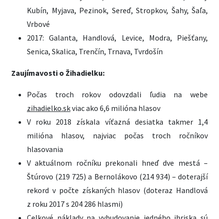
Kubín, Myjava, Pezinok, Sereď, Stropkov, Šahy, Šaľa,
Vrbové
2017: Galanta, Handlová, Levice, Modra, Piešťany,
Senica, Skalica, Trenčín, Trnava, Tvrdošín
Zaujímavosti o Žihadielku:
Počas troch rokov odovzdali ľudia na webe
zihadielko.sk
viac ako 6,6 milióna hlasov
V roku 2018 získala víťazná desiatka takmer 1,4
milióna hlasov, najviac počas troch ročníkov
hlasovania
V aktuálnom ročníku prekonali hneď dve mestá –
Štúrovo (219 725) a Bernolákovo (214 934) – doterajší
rekord v počte získaných hlasov (doteraz Handlová
z roku 2017 s 204 286 hlasmi)
Celkové náklady na vybudovanie jedného ihriska sú