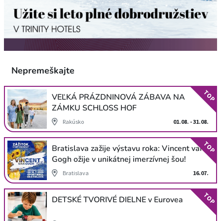
Nepremeškajte
TOP
VEĽKÁ PRÁZDNINOVÁ ZÁBAVA NA
ZÁMKU SCHLOSS HOF
Rakúsko
01.08. - 31.08.
TOP
Bratislava zažije výstavu roka: Vincent van
Gogh ožije v unikátnej imerzívnej šou!
Bratislava
16.07.
TOP
DETSKÉ TVORIVÉ DIELNE v Eurovea