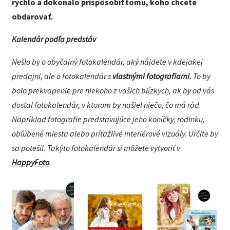
rýchlo a dokonalo prispôsobiť tomu, koho chcete
obdarovať.
Kalendár podľa predstáv
Nešlo by o obyčajný fotokalendár, aký nájdete v kdejakej
predajni, ale o fotokalendár s
vlastnými fotografiami.
To by
bolo prekvapenie pre niekoho z vašich blízkych, ak by od vás
dostal fotokalendár, v ktorom by našiel niečo, čo má rád.
Napríklad fotografie predstavujúce jeho koníčky, rodinku,
obľúbené miesta alebo príťažlivé interiérové vizuály. Určite by
sa potešil. Takýto fotokalendár si môžete vytvoriť v
HappyFoto
.