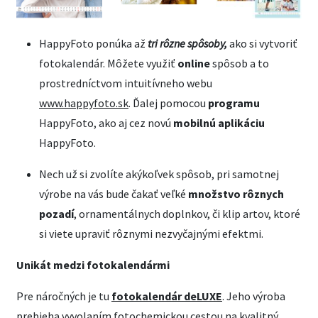
HappyFoto ponúka až
tri rôzne spôsoby,
ako si vytvoriť
fotokalendár. Môžete využiť
online
spôsob a to
prostredníctvom intuitívneho webu
www.happyfoto.sk
. Ďalej pomocou
programu
HappyFoto, ako aj cez novú
mobilnú aplikáciu
HappyFoto.
Nech už si zvolíte akýkoľvek spôsob, pri samotnej
výrobe na vás bude čakať veľké
množstvo rôznych
pozadí
, ornamentálnych doplnkov, či klip artov, ktoré
si viete upraviť rôznymi nezvyčajnými efektmi.
Unikát medzi fotokalendármi
Pre náročných je tu
fotokalendár deLUXE
. Jeho výroba
prebieha vyvolaním fotochemickou cestou na kvalitný