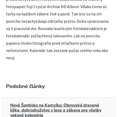
fotopapier Fuji Crystal Archive HD Album. Vďaka tomu sú
farby na každom zábere živé a jasné. Tak isto sa na ich
povrchu nezachytávajú odtlačky prstov. Doba spracovania
sú 3 pracovné dni. Rovnako kvalitným fotokalendárom je
fotokalendár zušľachtený lakovaním. Lak na povrchu
papiera chráni fotografie pred otlačkami prstov a
nečistotami. Kalendár tak zostane počas celého roku ako
nový.
Podobné články
Nové Šantisko na Kamzíku: Obrovská drevená
líška, dobrodružstvo v lese a zábava pre všetky
vekové kategórie