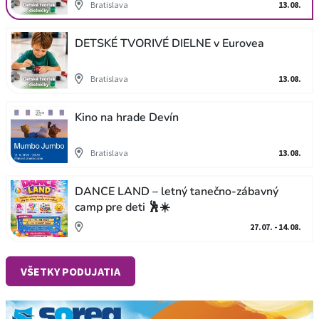
Bratislava
13.08.
DETSKÉ TVORIVÉ DIELNE v Eurovea
Bratislava
13.08.
Kino na hrade Devín
Bratislava
13.08.
DANCE LAND – letný tanečno-zábavný
camp pre deti 🕺☀️
27.07. - 14.08.
VŠETKY PODUJATIA