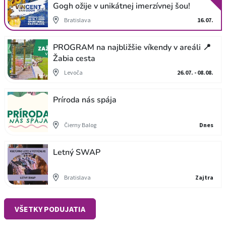
Gogh ožije v unikátnej imerzívnej šou!
Bratislava
16.07.
PROGRAM na najbližšie víkendy v areáli 📍
Žabia cesta
Levoča
26.07. - 08.08.
Príroda nás spája
Čierny Balog
Dnes
Letný SWAP
Bratislava
Zajtra
VŠETKY PODUJATIA