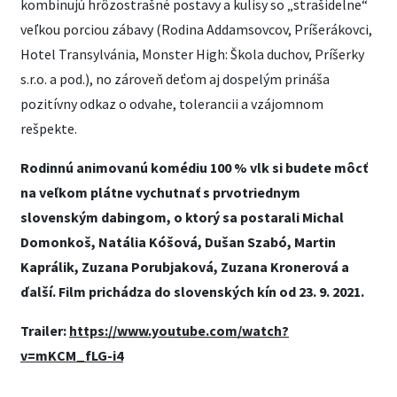
kombinujú hrôzostrašné postavy a kulisy so „strašidelne“
veľkou porciou zábavy (Rodina Addamsovcov, Príšerákovci,
Hotel Transylvánia, Monster High: Škola duchov, Príšerky
s.r.o. a pod.), no zároveň deťom aj dospelým prináša
pozitívny odkaz o odvahe, tolerancii a vzájomnom
rešpekte.
Rodinnú animovanú komédiu 100 % vlk si budete môcť
na veľkom plátne vychutnať s prvotriednym
slovenským dabingom, o ktorý sa postarali Michal
Domonkoš, Natália Kóšová, Dušan Szabó, Martin
Kaprálik, Zuzana Porubjaková, Zuzana Kronerová a
ďalší. Film prichádza do slovenských kín od 23. 9. 2021.
Trailer:
https://www.youtube.com/watch?
v=mKCM_fLG-i4