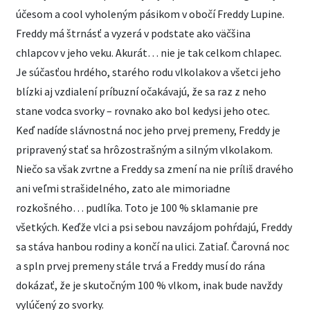
účesom a cool vyholeným pásikom v obočí Freddy Lupine.
Freddy má štrnásť a vyzerá v podstate ako väčšina
chlapcov v jeho veku. Akurát… nie je tak celkom chlapec.
Je súčasťou hrdého, starého rodu vlkolakov a všetci jeho
blízki aj vzdialení príbuzní očakávajú, že sa raz z neho
stane vodca svorky – rovnako ako bol kedysi jeho otec.
Keď nadíde slávnostná noc jeho prvej premeny, Freddy je
pripravený stať sa hrôzostrašným a silným vlkolakom.
Niečo sa však zvrtne a Freddy sa zmení na nie príliš dravého
ani veľmi strašidelného, zato ale mimoriadne
rozkošného… pudlíka. Toto je 100 % sklamanie pre
všetkých. Keďže vlci a psi sebou navzájom pohŕdajú, Freddy
sa stáva hanbou rodiny a končí na ulici. Zatiaľ. Čarovná noc
a spln prvej premeny stále trvá a Freddy musí do rána
dokázať, že je skutočným 100 % vlkom, inak bude navždy
vylúčený zo svorky.