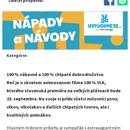
Zdieľať príspevok:
Kategórie:
100 % zábavné a 100 % chlpaté dobrodružstvo
Reč je o skvelom animovanom filme 100 % VLK,
ktorého slovenská premiéra na veľkých plátnach bude
23. septembra. Na svoje si prídu všetci milovníci psov,
vlkov, vlkolakov a ďalších chlpatých tvorov, ale i
kvalitných animákov.
Hlavným hrdinom príbehu je sympaťák s extravagantným