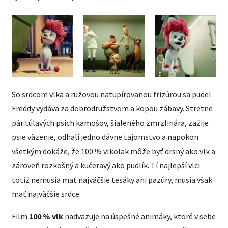
So srdcom vlka a ružovou natupírovanou frizúrou sa pudel
Freddy vydáva za dobrodružstvom a kopou zábavy. Stretne
pár túlavých psích kamošov, šialeného zmrzlinára, zažije
psie väzenie, odhalí jedno dávne tajomstvo a napokon
všetkým dokáže, že 100 % vlkolak môže byť drsný ako vlk a
zároveň rozkošný a kučeravý ako pudlík. Tí najlepší vlci
totiž nemusia mať najväčšie tesáky ani pazúry, musia však
mať najväčšie srdce.
Film
100 % vlk
nadväzuje na úspešné animáky, ktoré v sebe