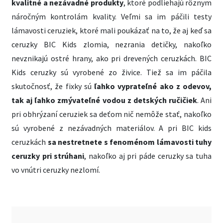
kvalitné a nezávadné produkty
, ktoré podliehajú rôznym
náročným kontrolám kvality. Veľmi sa im páčili testy
lámavosti ceruziek, ktoré mali poukázať na to, že aj keď sa
ceruzky BIC Kids zlomia, nezrania detičky, nakoľko
nevznikajú ostré hrany, ako pri drevených ceruzkách. BIC
Kids ceruzky sú vyrobené zo živice. Tiež sa im páčila
skutočnosť, že fixky sú
ľahko vyprateľné ako z odevov,
tak aj ľahko zmývateľné vodou z detských ručičiek
. Ani
pri obhrýzaní ceruziek sa deťom nič nemôže stať, nakoľko
sú vyrobené z nezávadných materiálov. A pri BIC kids
ceruzkách
sa nestretnete s fenoménom lámavosti tuhy
ceruzky pri strúhani
, nakoľko aj pri páde ceruzky sa tuha
vo vnútri ceruzky nezlomí.