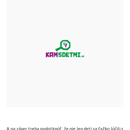
A na záver treba podotknúť, že nie len deti sa ťažko lúčili s