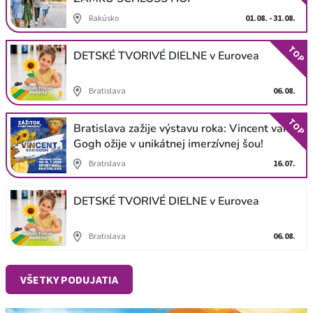
Rakúsko
01.08. - 31.08.
TOP
DETSKÉ TVORIVÉ DIELNE v Eurovea
Bratislava
06.08.
TOP
Bratislava zažije výstavu roka: Vincent van
Gogh ožije v unikátnej imerzívnej šou!
Bratislava
16.07.
DETSKÉ TVORIVÉ DIELNE v Eurovea
Bratislava
06.08.
VŠETKY PODUJATIA