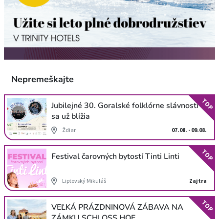
Nepremeškajte
TOP
Jubilejné 30. Goralské folklórne slávnosti
sa už blížia
Ždiar
07.08. - 09.08.
TOP
Festival čarovných bytostí Tinti Linti
Liptovský Mikuláš
Zajtra
TOP
VEĽKÁ PRÁZDNINOVÁ ZÁBAVA NA
ZÁMKU SCHLOSS HOF