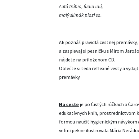
Autá trúbia, ľudia idú,
malý slimák plazí sa.
Ak poznáš pravidlá cestnej premávky,
a zaspievaj si pesničku s Mirom Jaroš
nájdete na priloženom CD.
Oblečte si teda reflexné vesty a vyda
premávky.
Na ceste
je po Čistých rúčkach a Čaro
edukatívnych kníh, prostredníctvom 
formou naučiť hygienickým návykom a
veľmi pekne ilustrovala Mária Nerádo