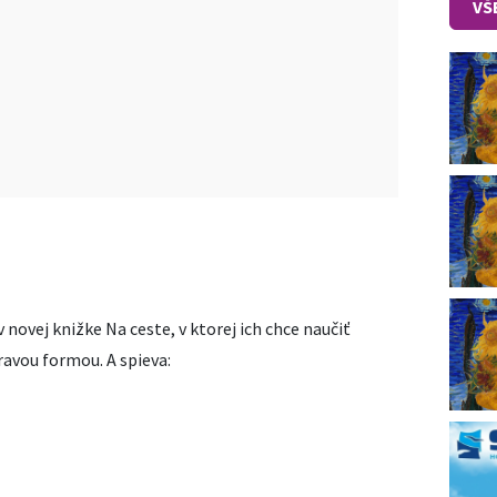
VŠ
novej knižke Na ceste, v ktorej ich chce naučiť
ravou formou. A spieva: