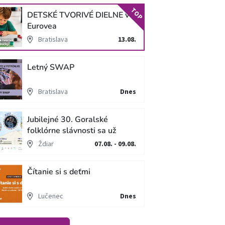
TOP
DETSKÉ TVORIVÉ DIELNE v
Eurovea
Bratislava
13.08.
Letný SWAP
Bratislava
Dnes
Jubilejné 30. Goralské
folklórne slávnosti sa už
blížia
Ždiar
07.08. - 09.08.
Čítanie si s deťmi
Lučenec
Dnes