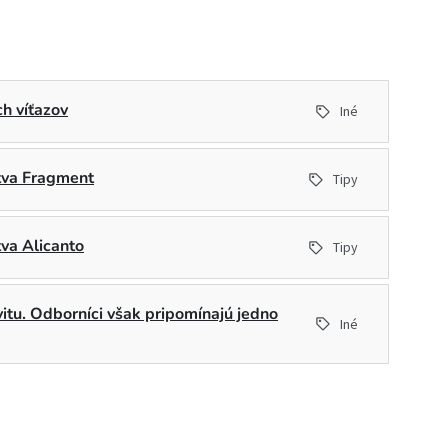
h víťazov
Iné
stva Fragment
Tipy
tva Alicanto
Tipy
ivitu. Odborníci však pripomínajú jedno
Iné