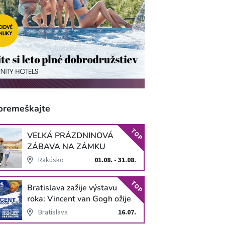
premeškajte
TOP
VEĽKÁ PRÁZDNINOVÁ
ZÁBAVA NA ZÁMKU
SCHLOSS HOF
Rakúsko
01.08. - 31.08.
TOP
Bratislava zažije výstavu
roka: Vincent van Gogh ožije
v unikátnej imerzívnej šou!
Bratislava
16.07.