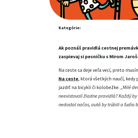
Kategórie:
Ak poznáš pravidlá cestnej premávk
zaspievaj si pesničku s Mirom Jaro
Na ceste sa deje veľa vecí, preto musí
Na ceste
, ktorá všetkých naučí, kedy
jazdiť na bicykli či kolobežke.
„Milé det
neexistovali žiadne pravidlá? Každý by s
nedostal načas, autá by trúbili a ľudia 