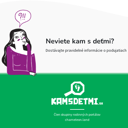
Neviete kam s deťmi?
Dostávajte pravidelné informácie o podujatiach
Člen skupiny rodinných portálov
chameleon.land