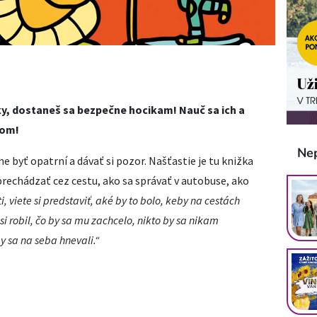
y, dostaneš sa bezpečne hocikam! Nauč sa ich a
šom!
Ne
me byť opatrní a dávať si pozor. Našťastie je tu knižka
 prechádzať cez cestu, ako sa správať v autobuse, ako
i, viete si predstaviť, aké by to bolo, keby na cestách
i robil, čo by sa mu zachcelo, nikto by sa nikam
by sa na seba hnevali.“