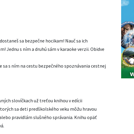
 dostaneš sa bezpečne hocikam! Nauč sa ich
om! Jednu s ním a druhú sám v karaoke verzii. Obidve
jte sa s ním na cestu bezpečného spoznávania cestnej
vných slovíčkach už treťou knihou v edícii
ktorých sa deti predškolského veku môžu hravou
lebo pravidlám slušného správania. Knihu opäť
vá.