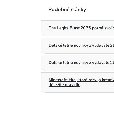
Podobné články
The Legits Blast 2026 pozná svojic
Detské letné novinky z vydavateľ
Detské letné novinky z vydavateľs
Minecraft: Hra, ktorá rozvíja kreat
dôležité pravidlo