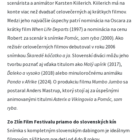
scenárista a animátor Karsten Kiilerich. Kiilerich má na
konte viac než dvadsať celovečerných aj krátkych filmov.
Medzi jeho najväčšie úspechy patrí nominácia na Oscara za
krátky film
When Life Departs
(1997) a nominácia na cenu
Robert za scenár k snímke
Pomóc, som ryba (
2000). Ako
režisér celovečerných filmov debutoval v roku 2006
snímkou
Škaredé káčatko a ja
. Slovenskí diváci môžu jeho
tvorbu poznať aj vďaka titulom ako
Malý upírik
(2017),
Ďaleko a vysoko
(2018) alebo minuloročnému animáku
Panda v Afrike
(2024). O produkciu filmu
Mumbo Jumbo
sa
postaral Anders Mastrup, ktorý stojí aj za úspešnými
animovanými titulmi
Asterix a Vikingovia
a
Pomóc, som
ryba
.
Zo Zlín Film Festivalu priamo do slovenských kín
Snímka s kompletným slovenským dabingom je ideálnym
filmovým zážitkom pre deti od 4 do 8 rokov.