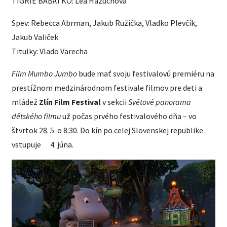
TIGRIE BÁBÄTKO: Lea Hazuchová
Spev: Rebecca Abrman, Jakub Ružička, Vladko Plevčík,
Jakub Valiček
Titulky: Vlado Varecha
Film Mumbo Jumbo
bude mať svoju festivalovú premiéru na
prestížnom medzinárodnom festivale filmov pre deti a
mládež
Zlín Film Festival
v sekcii
Světové panorama
dětského filmu
už počas prvého festivalového dňa – vo
štvrtok 28. 5. o 8:30. Do kín po celej Slovenskej republike
vstupuje 4. júna.