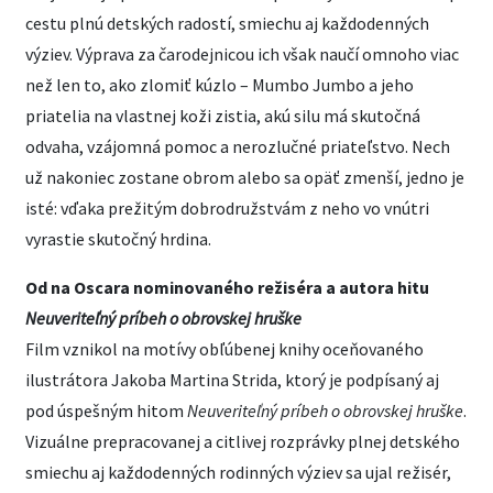
cestu plnú detských radostí, smiechu aj každodenných
výziev. Výprava za čarodejnicou ich však naučí omnoho viac
než len to, ako zlomiť kúzlo – Mumbo Jumbo a jeho
priatelia na vlastnej koži zistia, akú silu má skutočná
odvaha, vzájomná pomoc a nerozlučné priateľstvo. Nech
už nakoniec zostane obrom alebo sa opäť zmenší, jedno je
isté: vďaka prežitým dobrodružstvám z neho vo vnútri
vyrastie skutočný hrdina.
Od na Oscara nominovaného režiséra a autora hitu
Neuveriteľný príbeh o obrovskej hruške
Film vznikol na motívy obľúbenej knihy oceňovaného
ilustrátora Jakoba Martina Strida, ktorý je podpísaný aj
pod úspešným hitom
Neuveriteľný príbeh o obrovskej hruške
.
Vizuálne prepracovanej a citlivej rozprávky plnej detského
smiechu aj každodenných rodinných výziev sa ujal režisér,