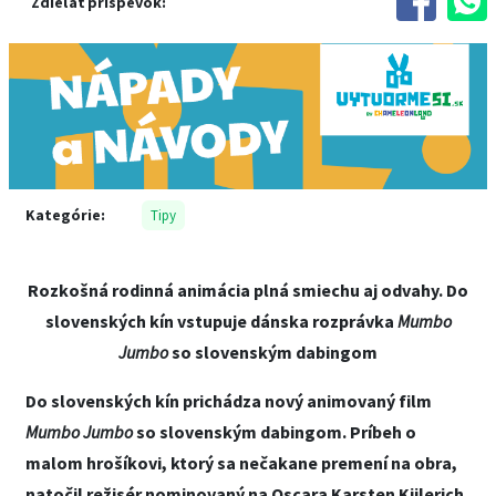
Zdieľať príspevok:
Kategórie:
Tipy
Rozkošná rodinná animácia plná smiechu aj odvahy. Do
slovenských kín vstupuje dánska rozprávka
Mumbo
Jumbo
so slovenským dabingom
Do slovenských kín prichádza nový animovaný film
Mumbo Jumbo
so slovenským dabingom. Príbeh o
malom hrošíkovi, ktorý sa nečakane premení na obra,
natočil režisér nominovaný na Oscara Karsten Kiilerich.