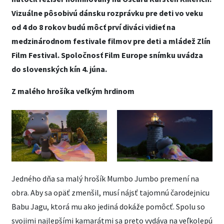
Vizuálne pôsobivú dánsku rozprávku pre deti vo veku
od 4 do 8 rokov budú môcť prví diváci vidieť na
medzinárodnom festivale filmov pre deti a mládež Zlín
Film Festival. Spoločnosť Film Europe snímku uvádza
do slovenských kín 4. júna.
Z malého hrošíka veľkým hrdinom
Jedného dňa sa malý hrošík Mumbo Jumbo premení na
obra. Aby sa opäť zmenšil, musí nájsť tajomnú čarodejnicu
Babu Jagu, ktorá mu ako jediná dokáže pomôcť. Spolu so
svojimi najlepšími kamarátmi sa preto vydáva na veľkolepú