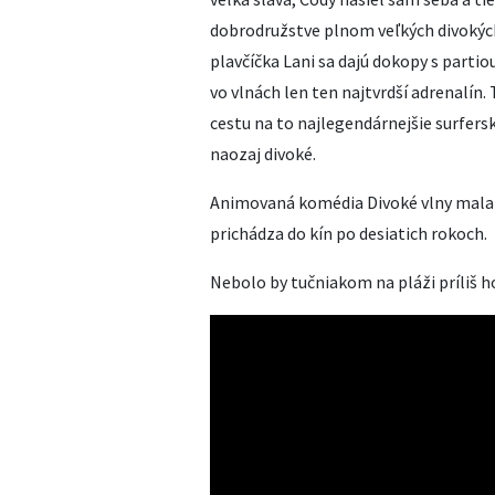
dobrodružstve plnom veľkých divokých 
plavčíčka Lani sa dajú dokopy s partiou
vo vlnách len ten najtvrdší adrenalín
cestu na to najlegendárnejšie surfersk
naozaj divoké.
Animovaná komédia Divoké vlny mala v
prichádza do kín po desiatich rokoch.
Nebolo by tučniakom na pláži príliš 