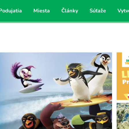
Podujatia
Miesta
Články
Súťaže
Vytv