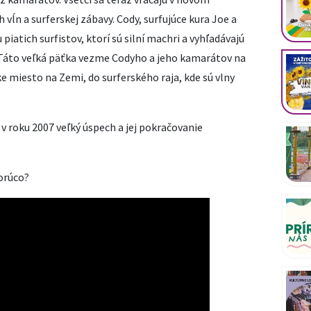
vĺn a surferskej zábavy. Cody, surfujúce kura Joe a
 piatich surfistov, ktorí sú silní machri a vyhľadávajú
. Táto veľká päťka vezme Codyho a jeho kamarátov na
e miesto na Zemi, do surferského raja, kde sú vlny
 roku 2007 veľký úspech a jej pokračovanie
horúco?