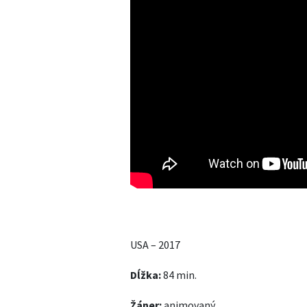
USA – 2017
Dĺžka:
84 min.
Žáner:
animovaný