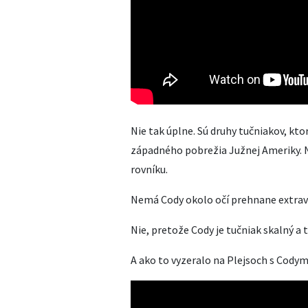
Nie tak úplne. Sú druhy tučniakov, kto
západného pobrežia Južnej Ameriky. N
rovníku.
Nemá Cody okolo očí prehnane extra
Nie, pretože Cody je tučniak skalný a 
A ako to vyzeralo na Plejsoch s Codym?