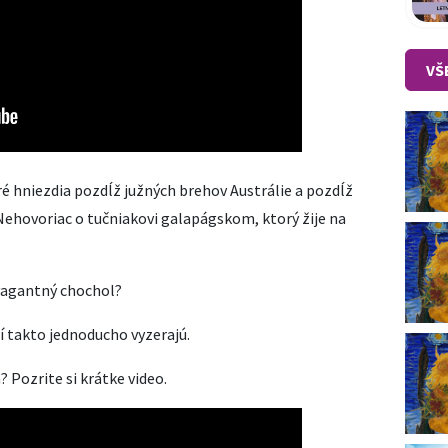
VŠ
ré hniezdia pozdĺž južných brehov Austrálie a pozdĺž
ehovoriac o tučniakovi galapágskom, ktorý žije na
vagantný chochol?
tí takto jednoducho vyzerajú.
 Pozrite si krátke video.