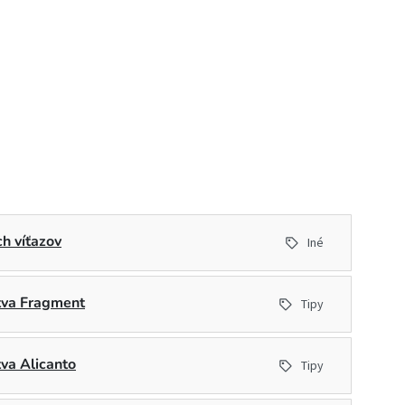
h víťazov
Iné
stva Fragment
Tipy
tva Alicanto
Tipy