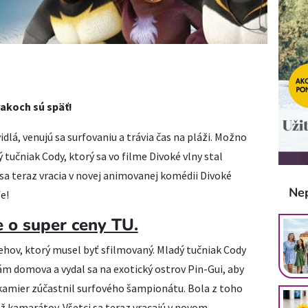
rakoch sú späť!
lá, venujú sa surfovaniu a trávia čas na pláži. Možno
 tučniak Cody, ktorý sa vo filme Divoké vlny stal
a teraz vracia v novej animovanej komédii Divoké
Ne
fe!
 o super ceny TU.
behov, ktorý musel byť sfilmovaný. Mladý tučniak Cody
 domova a vydal sa na exotický ostrov Pin-Gui, aby
 kamier zúčastnil surfového šampionátu. Bola z toho
ež kamarátov. Všetci sa teraz vracajú v novom