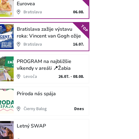
Eurovea
Bratislava
06.08.
TOP
Bratislava zažije výstavu
roka: Vincent van Gogh ožije
v unikátnej imerzívnej šou!
Bratislava
16.07.
PROGRAM na najbližšie
víkendy v areáli 📍Žabia
cesta
Levoča
26.07. - 08.08.
Príroda nás spája
Čierny Balog
Dnes
Letný SWAP