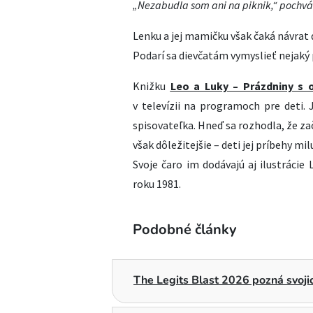
„Nezabudla som ani na piknik,“ pochvál
Lenku a jej mamičku však čaká návrat 
Podarí sa dievčatám vymyslieť nejaký 
Knižku
Leo a Luky – Prázdniny s 
v televízii na programoch pre deti.
spisovateľka. Hneď sa rozhodla, že zač
však dôležitejšie – deti jej príbehy mil
Svoje čaro im dodávajú aj ilustrácie 
roku 1981.
Podobné články
The Legits Blast 2026 pozná svojic