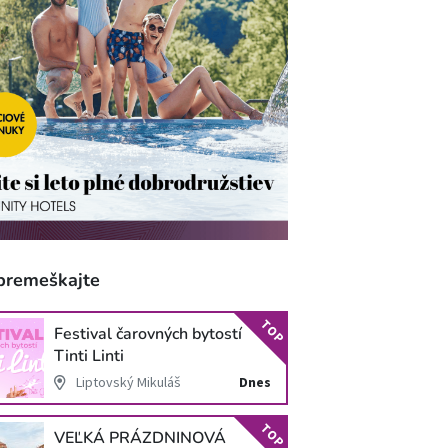
premeškajte
TOP
Festival čarovných bytostí
Tinti Linti
Liptovský Mikuláš
Dnes
TOP
VEĽKÁ PRÁZDNINOVÁ