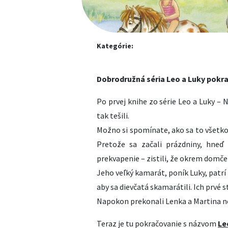
Kategórie:
Dobrodružná séria Leo a Luky pokra
Po prvej knihe zo série Leo a Luky – N
tak tešili.
Možno si spomínate, ako sa to všetko
Pretože sa začali prázdniny, hneď 
prekvapenie – zistili, že okrem domček
Jeho veľký kamarát, poník Luky, patrí M
aby sa dievčatá skamarátili. Ich prvé 
Napokon prekonali Lenka a Martina ne
Teraz je tu pokračovanie s názvom
Le