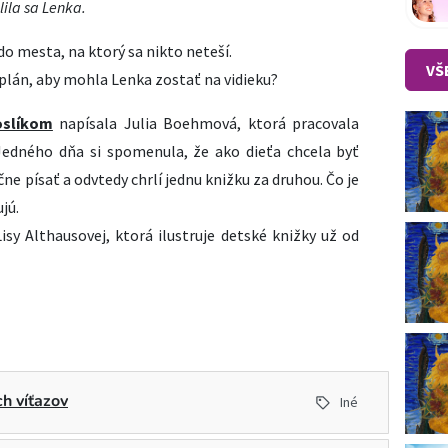
ila sa Lenka.
do mesta, na ktorý sa nikto neteší.
VŠ
plán, aby mohla Lenka zostať na vidieku?
oslíkom
napísala Julia Boehmová, ktorá pracovala
 Jedného dňa si spomenula, že ako dieťa chcela byť
ne písať a odvtedy chrlí jednu knižku za druhou. Čo je
ujú.
Lisy Althausovej, ktorá ilustruje detské knižky už od
h víťazov
Iné