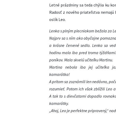
Letné prázdniny sa teda chýlia ku kon
Radosť z nového priateľstva nemajú le
oslík Leo.
Lenka s plným plecniakom bežala za L
Najprv sa s ním ako obyčajne pomazna
a krásne červené sedlo. Lenka sa ve
hodinu mala iba pred troma týždňami. U
poníkov. Mala skvelú učiteľku Martinu.
Martina nebola iba jej učiteľka ja
kamarátka!
A pritom sa zoznámili len nedávno, poča
rozumieť. Potom ich však zblížili Leo 
A tak to s dievčatami dopadlo rovnako
kamarátky.
„Ahoj, Leo je perfektne pripravený,“ nad