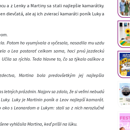
cu a z Lenky a Martiny sa stali najlepšie kamarátky.
n dievčatá, ale aj ich zvierací kamaráti poník Luky a
eom.
la. Potom ho vyumývala a vyčesala, nasadila mu uzdu
dela o Lea postarať celkom sama, hoci prvú jazdeckú
čila sa rýchlo. Teda hlavne to, čo sa týkalo oslíkov a
zdectva, Martina bola predovšetkým jej najlepšia
s letných prázdnin. Najprv sa zdalo, že si veľmi nebudú
a Luky. Luky je Martinin poník a Leov najlepší kamarát.
 ako s Leonardom a Lukym: stali sa z nich nerozlučné
šene vyhlásila Martina, keď prišli na lúku.