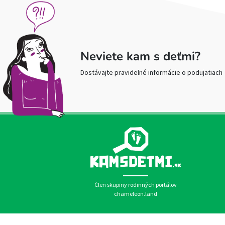
Neviete kam s deťmi?
Dostávajte pravidelné informácie o podujatiach
Člen skupiny rodinných portálov
chameleon.land