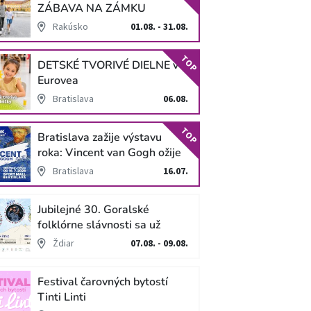
ZÁBAVA NA ZÁMKU
SCHLOSS HOF
Rakúsko
01.08. - 31.08.
TOP
DETSKÉ TVORIVÉ DIELNE v
Eurovea
Bratislava
06.08.
TOP
Bratislava zažije výstavu
roka: Vincent van Gogh ožije
v unikátnej imerzívnej šou!
Bratislava
16.07.
Jubilejné 30. Goralské
folklórne slávnosti sa už
blížia
Ždiar
07.08. - 09.08.
Festival čarovných bytostí
Tinti Linti