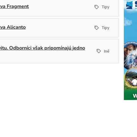
stva Fragment
Tipy
tva Alicanto
Tipy
ivitu. Odborníci však pripomínajú jedno
Iné