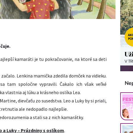
čuje.
ajlepší kamaráti je tu pokračovanie, na ktoré sa deti
 začalo. Lenkina mamička zdedila domček na vidieku.
Ne
sa tam spoločne vypravili. Čakalo ich však veľké
a vlastnia aj lúku a krásneho oslíka Lea.
artine, dievčaťu zo susedstva. Leo a Luky by si priali,
stretnutia ale nedopadlo najlepšie.
dorozumenia a stali sa z nich kamarátky.
o a Luky – Prázdniny s oslíkom
.