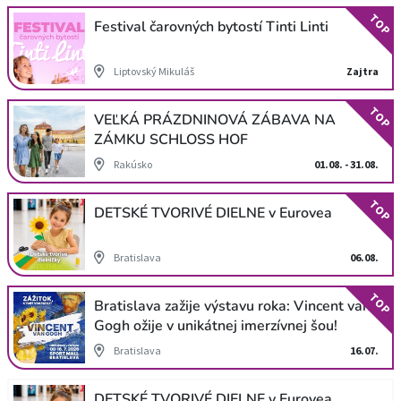
TOP
Festival čarovných bytostí Tinti Linti
Liptovský Mikuláš
Zajtra
TOP
VEĽKÁ PRÁZDNINOVÁ ZÁBAVA NA
ZÁMKU SCHLOSS HOF
Rakúsko
01.08. - 31.08.
TOP
DETSKÉ TVORIVÉ DIELNE v Eurovea
Bratislava
06.08.
TOP
Bratislava zažije výstavu roka: Vincent van
Gogh ožije v unikátnej imerzívnej šou!
Bratislava
16.07.
DETSKÉ TVORIVÉ DIELNE v Eurovea