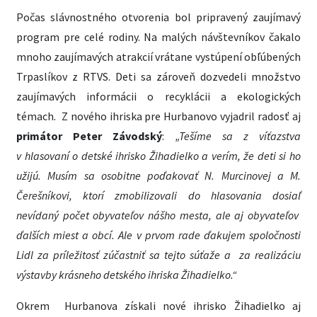
Počas slávnostného otvorenia bol pripravený zaujímavý
program pre celé rodiny. Na malých návštevníkov čakalo
mnoho zaujímavých atrakcií vrátane vystúpení obľúbených
Trpaslíkov z RTVS. Deti sa zároveň dozvedeli množstvo
zaujímavých informácii o recyklácii a ekologických
témach.
Z nového ihriska pre Hurbanovo vyjadril radosť aj
primátor Peter Závodský
:
„Tešíme sa
z víťazstva
v hlasovaní o detské ihrisko Žihadielko a verím, že deti si ho
užijú. Musím sa osobitne poďakovať N. Murcinovej a M.
Čerešníkovi, ktorí zmobilizovali do hlasovania dosiaľ
nevídaný počet obyvateľov nášho mesta, ale aj obyvateľov
ďalších miest a obcí. Ale v prvom rade ďakujem spoločnosti
Lidl za príležitosť zúčastniť sa tejto súťaže a
za realizáciu
výstavby krásneho detského ihriska Žihadielko.“
Okrem Hurbanova získali nové ihrisko Žihadielko aj