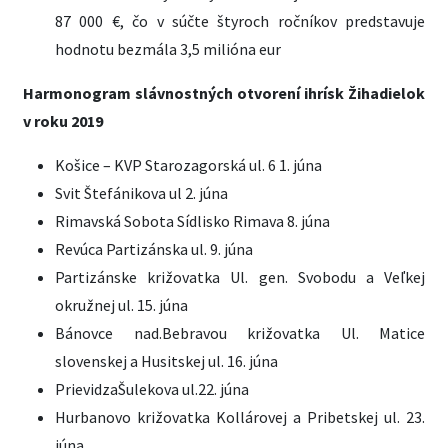
87 000 €, čo v súčte štyroch ročníkov predstavuje
hodnotu bezmála 3,5 milióna eur
Harmonogram slávnostných otvorení ihrísk Žihadielok
v roku 2019
Košice – KVP Starozagorská ul. 6 1. júna
Svit Štefánikova ul 2. júna
Rimavská Sobota Sídlisko Rimava 8. júna
Revúca Partizánska ul. 9. júna
Partizánske križovatka Ul. gen. Svobodu a Veľkej
okružnej ul. 15. júna
Bánovce nad.Bebravou križovatka Ul. Matice
slovenskej a Husitskej ul. 16. júna
PrievidzaŠulekova ul.22. júna
Hurbanovo križovatka Kollárovej a Pribetskej ul. 23.
júna