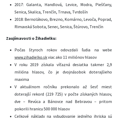
2017: Galanta, Handlová, Levice, Modra, Piešťany,
Senica, Skalica, Trenčín, Trnava, Tvrdošín
2018: Bernolákovo, Brezno, Komárno, Levoča, Poprad,
Rimavská Sobota, Senec, Senica, Štúrovo, Trenčín
Zaujímavosti o Žihadielku:
Počas štyroch rokov odovzdali ľudia na webe
www.zihadielko.sk
viac ako 11 miliónov hlasov
V roku 2019 získala víťazná desiatka takmer 2,9
milióna hlasov, čo je dvojnásobok doterajšieho
maxima
V aktuálnom ročníku prekonalo až šesť miest
doterajší rekord (219 725) v počte získaných hlasov,
dve – Revúca a Bánovce nad Bebravou – pritom
pokorili hranicu 500 000 hlasov
Celkové náklady na vybudovanie jedného ihriska sú