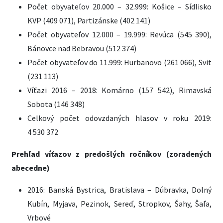
Počet obyvateľov 20.000 – 32.999: Košice – Sídlisko
KVP (409 071), Partizánske (402 141)
Počet obyvateľov 12.000 – 19.999: Revúca (545 390),
Bánovce nad Bebravou (512 374)
Počet obyvateľov do 11.999: Hurbanovo (261 066), Svit
(231 113)
Víťazi 2016 – 2018: Komárno (157 542), Rimavská
Sobota (146 348)
Celkový počet odovzdaných hlasov v roku 2019:
4 530 372
Prehľad víťazov z predošlých ročníkov (zoradených
abecedne)
2016: Banská Bystrica, Bratislava – Dúbravka, Dolný
Kubín, Myjava, Pezinok, Sereď, Stropkov, Šahy, Šaľa,
Vrbové