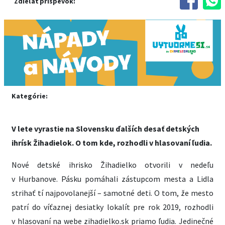
Zdieľať príspevok:
Kategórie:
V lete vyrastie na Slovensku ďalších desať detských
ihrísk Žihadielok. O tom kde, rozhodli v hlasovaní ľudia.
Nové detské ihrisko Žihadielko otvorili v nedeľu
v Hurbanove. Pásku pomáhali zástupcom mesta a Lidla
strihať tí najpovolanejší – samotné deti. O tom, že mesto
patrí do víťaznej desiatky lokalít pre rok 2019, rozhodli
v hlasovaní na webe zihadielko.sk priamo ľudia. Jedinečné