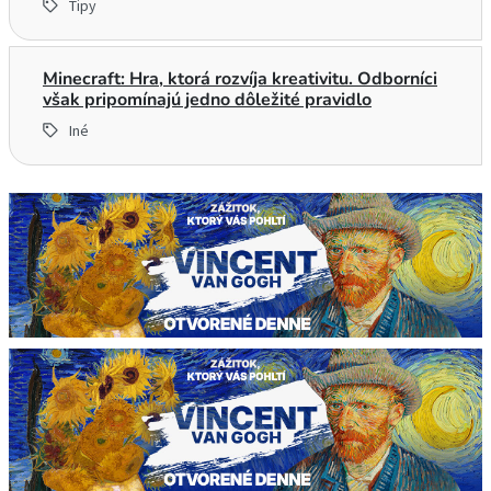
Tipy
Minecraft: Hra, ktorá rozvíja kreativitu. Odborníci
však pripomínajú jedno dôležité pravidlo
Iné