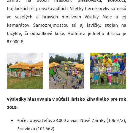
zahrať na dvoch hradoch, pieskovisku, kolotoči,
hojdačkách či prevažovadlách. Všetky herné prvky sa nesú
vo veselých a hravých motívoch Včielky Maje a jej
kamarátov. Samozrejmosťou sú aj lavičky, stojan na
bicykle, či odpadkové koše. Hodnota jedného ihriska je
87 000 €.
Výsledky hlasovania v súťaži ihrisko Žihadielko pre rok
2019:
Počet obyvateľov 33.000 a viac: Nové Zámky (106 973),
Prievidza (101 562)