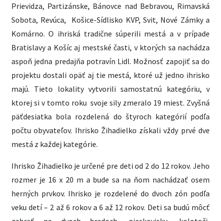
Prievidza, Partizánske, Bánovce nad Bebravou, Rimavská
Sobota, Revúca,
Košice-Sídlisko KVP, Svit, Nové Zámky a
Komárno. O ihriská tradične súperili mestá a v prípade
Bratislavy a Košíc aj mestské časti, v ktorých sa nachádza
aspoň jedna predajňa potravín Lidl. Možnosť zapojiť sa do
projektu dostali opäť aj tie mestá, ktoré už jedno ihrisko
majú. Tieto lokality vytvorili samostatnú kategóriu, v
ktorej si v tomto roku
svoje sily zmeralo 19 miest. Zvyšná
päťdesiatka bola rozdelená do štyroch kategórií podľa
počtu obyvateľov. Ihrisko Žihadielko získali vždy prvé dve
mestá z každej kategórie.
Ihrisko Žihadielko je určené pre deti od 2 do 12 rokov. Jeho
rozmer je 16 x 20 m a bude sa na ňom nachádzať osem
herných prvkov. Ihrisko je rozdelené do dvoch zón podľa
veku detí – 2 až 6 rokov a 6 až 12 rokov. Deti sa budú môcť