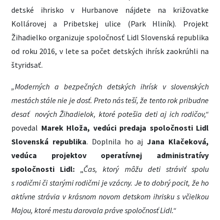
detské ihrisko v Hurbanove nájdete na križovatke
Kollárovej a Pribetskej ulice (Park Hliník). Projekt
Žihadielko organizuje spoločnosť Lidl Slovenská republika
od roku 2016, v lete sa počet detských ihrísk zaokrúhli na
štyridsať.
„Moderných a bezpečných detských ihrísk v slovenských
mestách stále nie je dosť. Preto nás teší, že tento rok pribudne
desať
nových Žihadielok, ktoré potešia deti aj ich rodičov,“
povedal
Marek Hloža, vedúci predaja spoločnosti Lidl
Slovenská republika
. Doplnila ho aj
Jana Klačeková,
vedúca projektov operatívnej administratívy
spoločnosti Lidl:
„
Čas, ktorý môžu deti stráviť spolu
s rodičmi či starými rodičmi je vzácny. Je to dobrý pocit, že ho
aktívne strávia v krásnom novom detskom ihrisku s včielkou
Majou, ktoré mestu darovala práve spoločnosť Lidl.“