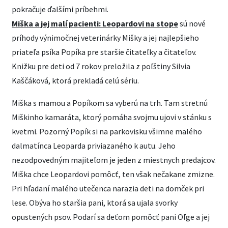
pokračuje ďalšími príbehmi.
Miška a jej malí pacienti: Leopardovi na stope
sú nové
príhody výnimočnej veterinárky Mišky a jej najlepšieho
priateľa psíka Popíka pre staršie čitateľky a čitateľov.
Knižku pre deti od 7 rokov preložila z poľštiny Silvia
Kaščáková, ktorá prekladá celú sériu.
Miška s mamou a Popíkom sa vyberú na trh. Tam stretnú
Miškinho kamaráta, ktorý pomáha svojmu ujovi v stánku s
kvetmi. Pozorný Popík si na parkovisku všimne malého
dalmatínca Leoparda priviazaného k autu. Jeho
nezodpovedným majiteľom je jeden z miestnych predajcov.
Miška chce Leopardovi pomôcť, ten však nečakane zmizne.
Pri hľadaní malého utečenca narazia deti na domček pri
lese. Obýva ho staršia pani, ktorá sa ujala svorky
opustených psov. Podarí sa deťom pomôcť pani Oľge a jej