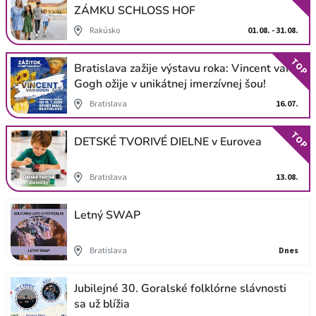
ZÁMKU SCHLOSS HOF
Rakúsko
01.08. - 31.08.
TOP
Bratislava zažije výstavu roka: Vincent van
Gogh ožije v unikátnej imerzívnej šou!
Bratislava
16.07.
TOP
DETSKÉ TVORIVÉ DIELNE v Eurovea
Bratislava
13.08.
Letný SWAP
Bratislava
Dnes
Jubilejné 30. Goralské folklórne slávnosti
sa už blížia