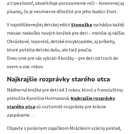
a trpezlivosť, skvalitňuje porozumenie reči – hovorenej aj
písanej, čo je nesmierne dôležité pre jeho budúci život.
V najobľúbenejšej detskej edícii
Stonožka
vychádza každý
mesiac niekoľko nových knižiek pre deti – menšie aj väčšie.
Obrázkové, leporelá, detské encyklopédie, aj príbehy,
ktoré potešia detskú dušu, ale tiež poučia.
Dnes sme pre vás vybrali 4 knižky – pre deti od troch do
osem a viac rokov.
Najkrajšie rozprávky starého otca
Nádherná knižka pre deti od 3 rokov, ktorú z francúzštiny
preložila Karolína Holmanová.
Najkrajšie rozprávky
starého otca
sú roztomilé rozprávky pre krásne
zaspávanie…
Objavte s polárnym zajačikom Mrázikom vzácny poklad,