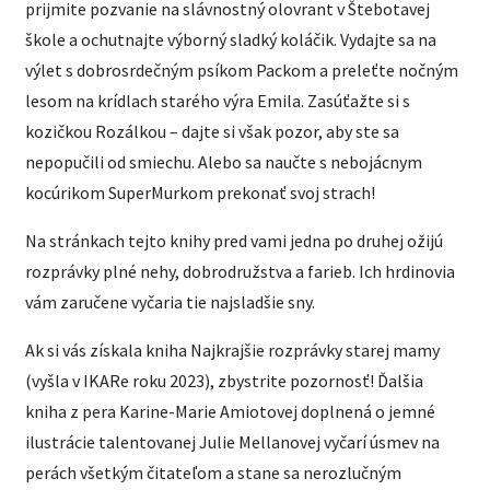
prijmite pozvanie na slávnostný olovrant v Štebotavej
škole a ochutnajte výborný sladký koláčik. Vydajte sa na
výlet s dobrosrdečným psíkom Packom a preleťte nočným
lesom na krídlach starého výra Emila. Zasúťažte si s
kozičkou Rozálkou – dajte si však pozor, aby ste sa
nepopučili od smiechu. Alebo sa naučte s nebojácnym
kocúrikom SuperMurkom prekonať svoj strach!
Na stránkach tejto knihy pred vami jedna po druhej ožijú
rozprávky plné nehy, dobrodružstva a farieb. Ich hrdinovia
vám zaručene vyčaria tie najsladšie sny.
Ak si vás získala kniha Najkrajšie rozprávky starej mamy
(vyšla v IKARe roku 2023), zbystrite pozornosť! Ďalšia
kniha z pera Karine-Marie Amiotovej doplnená o jemné
ilustrácie talentovanej Julie Mellanovej vyčarí úsmev na
perách všetkým čitateľom a stane sa nerozlučným