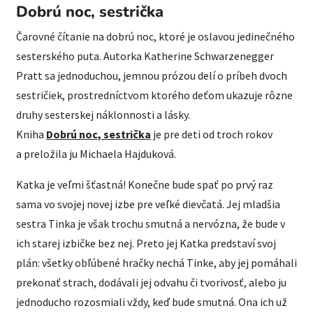
Dobrú noc, sestrička
Čarovné čítanie na dobrú noc, ktoré je oslavou jedinečného
sesterského puta. Autorka Katherine Schwarzenegger
Pratt sa jednoduchou, jemnou prózou delí o príbeh dvoch
sestričiek, prostredníctvom ktorého deťom ukazuje rôzne
druhy sesterskej náklonnosti a lásky.
Kniha
Dobrú noc, sestrička
je pre deti od troch rokov
a preložila ju Michaela Hajduková.
Katka je veľmi šťastná! Konečne bude spať po prvý raz
sama vo svojej novej izbe pre veľké dievčatá. Jej mladšia
sestra Tinka je však trochu smutná a nervózna, že bude v
ich starej izbičke bez nej. Preto jej Katka predstaví svoj
plán: všetky obľúbené hračky nechá Tinke, aby jej pomáhali
prekonať strach, dodávali jej odvahu či tvorivosť, alebo ju
jednoducho rozosmiali vždy, keď bude smutná. Ona ich už