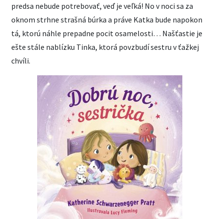
predsa nebude potrebovať, veď je veľká! No v noci sa za
oknom strhne strašná búrka a práve Katka bude napokon
tá, ktorú náhle prepadne pocit osamelosti… Našťastie je
ešte stále nablízku Tinka, ktorá povzbudí sestru v ťažkej
chvíli.