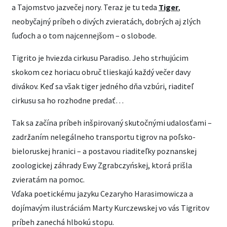
a Tajomstvo jazvečej nory. Teraz je tu teda
Tiger
,
neobyčajný príbeh o divých zvieratách, dobrých aj zlých
ľuďoch a o tom najcennejšom – o slobode.
Tigrito je hviezda cirkusu Paradiso. Jeho strhujúcim
skokom cez horiacu obruč tlieskajú každý večer davy
divákov. Keď sa však tiger jedného dňa vzbúri, riaditeľ
cirkusu sa ho rozhodne predať…
Tak sa začína príbeh inšpirovaný skutočnými udalosťami –
zadržaním nelegálneho transportu tigrov na poľsko-
bieloruskej hranici – a postavou riaditeľky poznanskej
zoologickej záhrady Ewy Zgrabczyńskej, ktorá prišla
zvieratám na pomoc.
Vďaka poetickému jazyku Cezaryho Harasimowicza a
dojímavým ilustráciám Marty Kurczewskej vo vás Tigritov
príbeh zanechá hlbokú stopu.