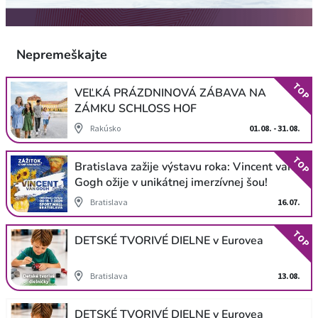
Nepremeškajte
TOP
VEĽKÁ PRÁZDNINOVÁ ZÁBAVA NA
ZÁMKU SCHLOSS HOF
Rakúsko
01.08. - 31.08.
TOP
Bratislava zažije výstavu roka: Vincent van
Gogh ožije v unikátnej imerzívnej šou!
Bratislava
16.07.
TOP
DETSKÉ TVORIVÉ DIELNE v Eurovea
Bratislava
13.08.
DETSKÉ TVORIVÉ DIELNE v Eurovea