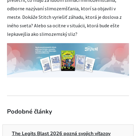
odborne nazývaní slimozemšťania, ktorí sa objavili v
meste. Dokáže Stitch vyriešiť záhadu, ktorá je doslova z
iného sveta? Alebo sa ocitne v situácii, ktorá bude ešte
lepkavejšia ako slimozemský sliz?
Podobné články
The Legits Blast 2026 pozná svojich víťazov