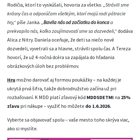
Rodičia, ktorí to vyskúšali, hovoria za všetko.
„Strávili sme
krásny čas a odporúčam všetkým, ktorí majú radi pátracie
hry,“
píše Janka.
„
Bavila nás od začiatku do konca
a
prekvapilo nás, koľko zaujímavostí sme sa dozvedeli,“
dodáva
Alica z Nitry. Daniela oceňuje, že deti sa niečo nové
dozvedeli, vyvetrali sa a hlavne, strávili spolu čas. A Tereza
hovorí, že už 4-ročná dcéra sa zapájala do hľadania
obrázkových úloh bez problémov.
Hru
možno darovať aj formou poukážky – na každej je
ukrytá prvá šifra, takže dobrodružstvo začína už pri
rozbaľovaní. K MDD platí zľavový kód
MDDSDETMI
na
25%
zľavu
pri nákupe – využiť ho môžete
do 1.6.2026.
Vyberte sa objavovať spolu – vaše mesto toho skrýva viac,
ako si myslíte.