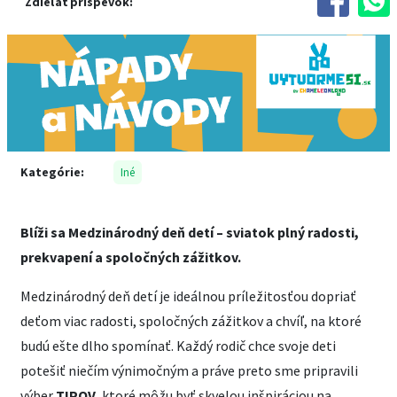
Zdieľať príspevok:
Kategórie:
Iné
Blíži sa Medzinárodný deň detí – sviatok plný radosti,
prekvapení a spoločných zážitkov.
Medzinárodný deň detí je ideálnou príležitosťou dopriať
deťom viac radosti, spoločných zážitkov a chvíľ, na ktoré
budú ešte dlho spomínať. Každý rodič chce svoje deti
potešiť niečím výnimočným a práve preto sme pripravili
výber
TIPOV
, ktoré môžu byť skvelou inšpiráciou na