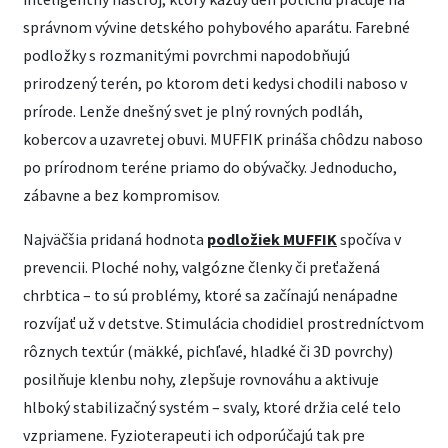
správnom vývine detského pohybového aparátu. Farebné
podložky s rozmanitými povrchmi napodobňujú
prirodzený terén, po ktorom deti kedysi chodili naboso v
prírode. Lenže dnešný svet je plný rovných podláh,
kobercov a uzavretej obuvi. MUFFIK prináša chôdzu naboso
po prírodnom teréne priamo do obývačky. Jednoducho,
zábavne a bez kompromisov.
Najväčšia pridaná hodnota
podložiek MUFFIK
spočíva v
prevencii. Ploché nohy, valgózne členky či preťažená
chrbtica – to sú problémy, ktoré sa začínajú nenápadne
rozvíjať už v detstve. Stimulácia chodidiel prostredníctvom
rôznych textúr (mäkké, pichľavé, hladké či 3D povrchy)
posilňuje klenbu nohy, zlepšuje rovnováhu a aktivuje
hlboký stabilizačný systém – svaly, ktoré držia celé telo
vzpriamene. Fyzioterapeuti ich odporúčajú tak pre