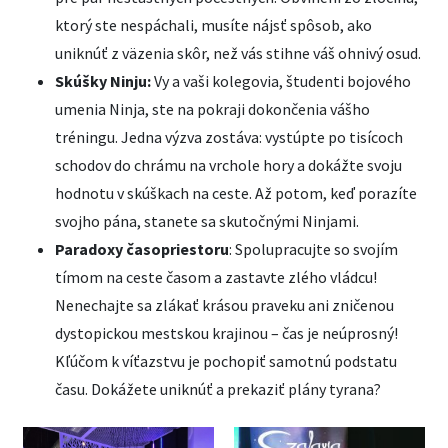
ktorý ste nespáchali, musíte nájsť spôsob, ako
uniknúť z väzenia skôr, než vás stihne váš ohnivý osud.
Skúšky Ninju:
Vy a vaši kolegovia, študenti bojového
umenia Ninja, ste na pokraji dokončenia vášho
tréningu. Jedna výzva zostáva: vystúpte po tisícoch
schodov do chrámu na vrchole hory a dokážte svoju
hodnotu v skúškach na ceste. Až potom, keď porazíte
svojho pána, stanete sa skutočnými Ninjami.
Paradoxy časopriestoru
: Spolupracujte so svojím
tímom na ceste časom a zastavte zlého vládcu!
Nenechajte sa zlákať krásou praveku ani zničenou
dystopickou mestskou krajinou – čas je neúprosný!
Kľúčom k víťazstvu je pochopiť samotnú podstatu
času. Dokážete uniknúť a prekaziť plány tyrana?