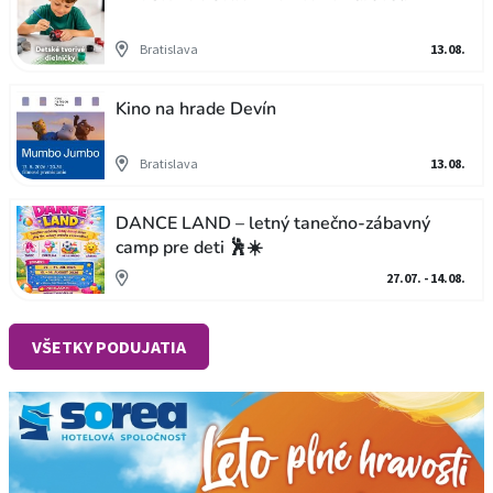
Bratislava
13.08.
Kino na hrade Devín
Bratislava
13.08.
DANCE LAND – letný tanečno-zábavný
camp pre deti 🕺☀️
27.07. - 14.08.
VŠETKY PODUJATIA