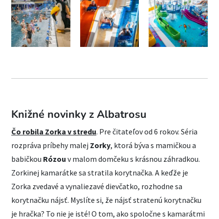
Knižné novinky z Albatrosu
Čo robila Zorka v stredu
. Pre čitateľov od 6 rokov. Séria
rozpráva príbehy malej
Zorky
, ktorá býva s mamičkou a
babičkou
Rózou
v malom domčeku s krásnou záhradkou.
Zorkinej kamarátke sa stratila korytnačka. A keďže je
Zorka zvedavé a vynaliezavé dievčatko, rozhodne sa
korytnačku nájsť. Myslíte si, že nájsť stratenú korytnačku
je hračka? To nie je isté! O tom, ako spoločne s kamarátmi