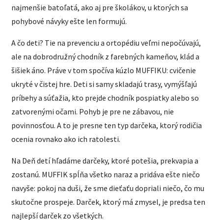
najmenšie batoľatá, ako aj pre školákov, u ktorých sa
pohybové návyky ešte len formujú.
A čo deti? Tie na prevenciu a ortopédiu veľmi nepočúvajú,
ale na dobrodružný chodník z farebných kameňov, klád a
šišiek áno. Práve v tom spočíva kúzlo MUFFIKU: cvičenie
ukryté v čistej hre. Deti si samy skladajú trasy, vymýšľajú
príbehy a súťažia, kto prejde chodník pospiatky alebo so
zatvorenými očami. Pohyb je pre ne zábavou, nie
povinnosťou. A to je presne ten typ darčeka, ktorý rodičia
ocenia rovnako ako ich ratolesti.
Na Deň detí hľadáme darčeky, ktoré potešia, prekvapia a
zostanú. MUFFIK spĺňa všetko naraz a pridáva ešte niečo
navyše: pokoj na duši, že sme dieťaťu dopriali niečo, čo mu
skutočne prospeje. Darček, ktorý má zmysel, je predsa ten
najlepší darček zo všetkých.