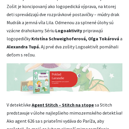
Zošit je koncipovaný ako logopedická výprava, na ktorej
deti sprevádzajú dve rozprávkové postavičky – múdry drak
Mudrák a jemná víla Lila. Odmenou za splnené úlohy sú
vzácne drahokamy. Sériu
Logoaktivity
pripravujú
logopedičky
Kristína Schweighoferová, Oľga Tokárová
a
Alexandra Tupá.
Aj prvé dva zošity Logoaktivít pomáhali
deťom s rečou.
V detektívke
Agent Stitch – Stitch na stope
sa Stitch
predstavuje v úlohe najlepšieho mimozemského detektíva!
Ako agent 626 sa s priateľmi vydáva do Paríža, aby
prešetril, čo majú za lubom slimačí mimozemšťania,