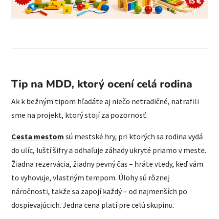
Tip na MDD, ktorý ocení celá rodina
Ak k bežným tipom hľadáte aj niečo netradičné, natrafili
sme na projekt, ktorý stojí za pozornosť.
Cesta mestom
sú mestské hry, pri ktorých sa rodina vydá
do ulíc, luští šifry a odhaľuje záhady ukryté priamo v meste.
Žiadna rezervácia, žiadny pevný čas – hráte vtedy, keď vám
to vyhovuje, vlastným tempom. Úlohy sú rôznej
náročnosti, takže sa zapojí každý – od najmenších po
dospievajúcich. Jedna cena platí pre celú skupinu.