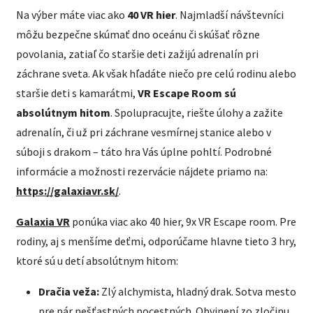
Na výber máte viac ako
40 VR hier
. Najmladší návštevníci
môžu bezpečne skúmať dno oceánu či skúšať rôzne
povolania, zatiaľ čo staršie deti zažijú adrenalín pri
záchrane sveta. Ak však hľadáte niečo pre celú rodinu alebo
staršie deti s kamarátmi,
VR Escape Room sú
absolútnym hitom
. Spolupracujte, riešte úlohy a zažite
adrenalín, či už pri záchrane vesmírnej stanice alebo v
súboji s drakom – táto hra Vás úplne pohltí. Podrobné
informácie a možnosti rezervácie nájdete priamo na:
https://galaxiavr.sk/
.
Galaxia VR
ponúka viac ako 40 hier, 9x VR Escape room. Pre
rodiny, aj s menšíme deťmi, odporúčame hlavne tieto 3 hry,
ktoré sú u detí absolútnym hitom:
Dračia veža:
Zlý alchymista, hladný drak. Sotva mesto
pre pár nešťastných pocestných. Obvinení zo zločinu,