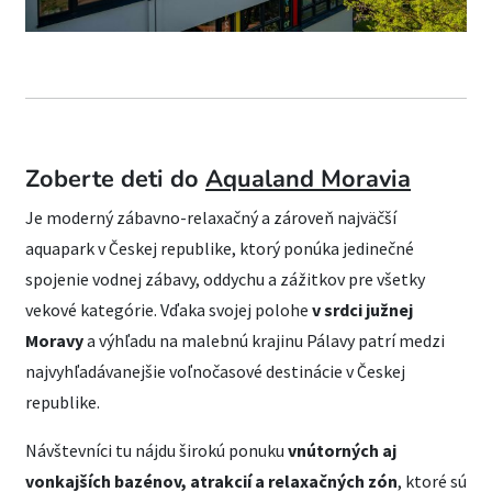
Zoberte deti do
Aqualand Moravia
Je moderný zábavno-relaxačný a zároveň najväčší
aquapark v Českej republike, ktorý ponúka jedinečné
spojenie vodnej zábavy, oddychu a zážitkov pre všetky
vekové kategórie. Vďaka svojej polohe
v srdci južnej
Moravy
a výhľadu na malebnú krajinu Pálavy patrí medzi
najvyhľadávanejšie voľnočasové destinácie v Českej
republike.
Návštevníci tu nájdu širokú ponuku
vnútorných aj
vonkajších bazénov, atrakcií a relaxačných zón
, ktoré sú