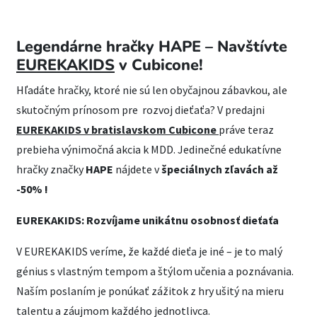
Legendárne hračky HAPE – Navštívte
EUREKAKIDS
v Cubicone!
Hľadáte hračky, ktoré nie sú len obyčajnou zábavkou, ale
skutočným prínosom pre rozvoj dieťaťa? V predajni
EUREKAKIDS v bratislavskom Cubicone
práve teraz
prebieha výnimočná akcia k MDD. Jedinečné edukatívne
hračky značky
HAPE
nájdete v
špeciálnych zľavách až
-50% !
EUREKAKIDS: Rozvíjame unikátnu osobnosť dieťaťa
V EUREKAKIDS veríme, že každé dieťa je iné – je to malý
génius s vlastným tempom a štýlom učenia a poznávania.
Naším poslaním je ponúkať zážitok z hry ušitý na mieru
talentu a záujmom každého jednotlivca.