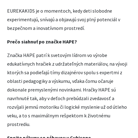
EUREKAKIDS je o momentoch, kedy deti slobodne
experimentujú, snívajú a objavujú svoj plný potenciál v
bezpečnom a inovatívnom prostredí.
Prečo siahnuť po značke HAPE?
Značka HAPE patrí k svetovým lídrom vo výrobe
edukatívnych hračiek z udržateľných materiálov, na vývoji
ktorých sa podieľajú tímy dizajnérov spolu s expertmi z
oblasti pedagogiky a výskumu, vďaka čomu očaruje
dokonale premyslenými novinkami. Hračky HAPE sú
navrhnuté tak, aby v deťoch prebúdzali zvedavosť a
rozvíjali jemnú motoriku či logické myslenie už od útleho
veku, a to s maximálnym rešpektom k životnému
prostrediu.
Spojte nákupy so zábavou v Cubicone