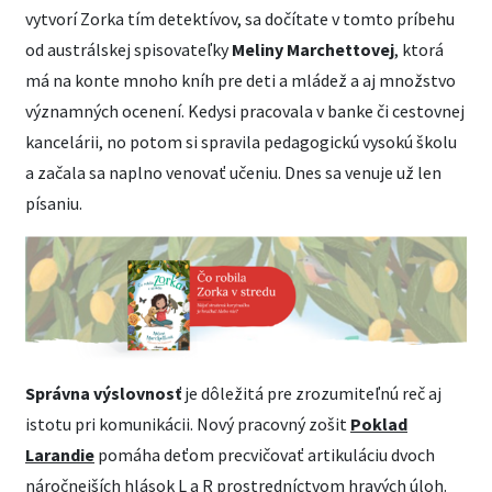
vytvorí Zorka tím detektívov, sa dočítate v tomto príbehu
od austrálskej spisovateľky
Meliny Marchettovej
, ktorá
má na konte mnoho kníh pre deti a mládež a aj množstvo
významných ocenení. Kedysi pracovala v banke či cestovnej
kancelárii, no potom si spravila pedagogickú vysokú školu
a začala sa naplno venovať učeniu. Dnes sa venuje už len
písaniu.
Správna výslovnosť
je dôležitá pre zrozumiteľnú reč aj
istotu pri komunikácii. Nový pracovný zošit
Poklad
Larandie
pomáha deťom precvičovať artikuláciu dvoch
náročnejších hlások L a R prostredníctvom hravých úloh.