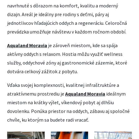
navrhnuté s dôrazom na komfort, kvalitu a moderný
dizajn. Areál je ideálny pre rodiny s deťmi, páry aj
jednotlivcov hľadajúcich oddych a regeneráciu. Celoročná
prevádzka umožňuje návštevu v každom ročnom období.
Aqualand Moravia
je zároveň miestom, kde sa spája
aktívny oddych s relaxom. Hostia môžu využiť wellness
služby, oddychové zóny aj gastronomické zázemie, ktoré
dotvára celkový zážitok z pobytu.
Vďaka svojej komplexnosti, kvalitnej infraštruktúre a
atraktívnemu prostrediu je
Aqualand Moravia
ideálnym
miestom na krátky výlet, víkendový pobyt aj dlhšiu
dovolenku. Ponúka priestor na oddych, zábavu aj spoločné
chvíle, ku ktorým sa budete radi vracať.