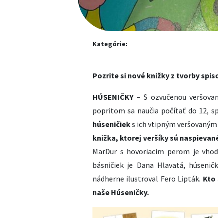
Kategórie:
Pozrite si nové knižky z tvorby spi
HÚSENIČKY
– S ozvučenou veršovan
popritom sa naučia počítať do 12, sp
húseničiek
s ich vtipným veršovaným
knižka, ktorej veršíky sú naspievan
MarDur s hovoriacim perom je vhodn
básničiek je Dana Hlavatá, húsenič
nádherne ilustroval Fero Lipták.
Kto 
naše Húseničky.