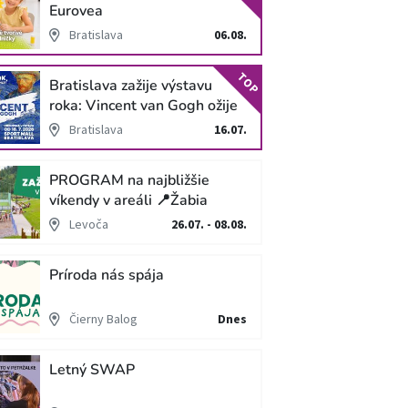
Eurovea
Bratislava
06.08.
TOP
Bratislava zažije výstavu
roka: Vincent van Gogh ožije
v unikátnej imerzívnej šou!
Bratislava
16.07.
PROGRAM na najbližšie
víkendy v areáli 📍Žabia
cesta
Levoča
26.07. - 08.08.
Príroda nás spája
Čierny Balog
Dnes
Letný SWAP