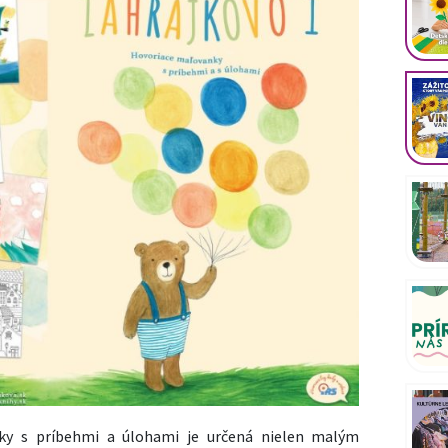
y s príbehmi a úlohami je určená nielen malým