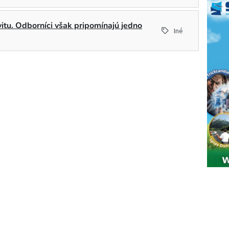
ivitu. Odborníci však pripomínajú jedno
Iné