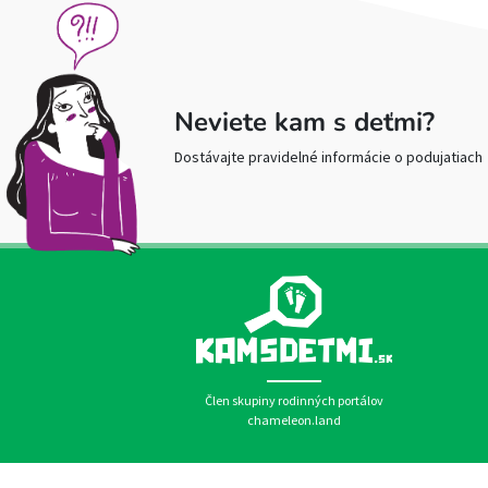
Neviete kam s deťmi?
Dostávajte pravidelné informácie o podujatiach
Člen skupiny rodinných portálov
chameleon.land