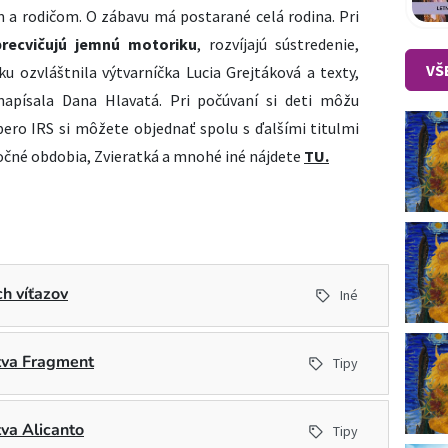
m a rodičom. O zábavu má postarané celá rodina. Pri
precvičujú jemnú motoriku
, rozvíjajú sústredenie,
VŠ
ku ozvláštnila výtvarníčka Lucia Grejtáková a texty,
apísala Dana Hlavatá. Pri počúvaní si deti môžu
pero IRS si môžete objednať spolu s ďalšími titulmi
Ročné obdobia, Zvieratká a mnohé iné nájdete
TU.
h víťazov
Iné
stva Fragment
Tipy
tva Alicanto
Tipy