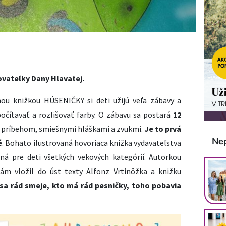
sovateľky Dany Hlavatej.
ou knižkou HÚSENIČKY si deti užijú veľa zábavy a
očítavať a rozlišovať farby. O zábavu sa postará
12
 príbehom, smiešnymi hláškami a zvukmi.
Je to prvá
Ne
é
. Bohato ilustrovaná hovoriaca knižka vydavateľstva
á pre deti všetkých vekových kategórií. Autorkou
kám vložil do úst texty Alfonz Vrtinôžka a knižku
sa rád smeje, kto má rád pesničky, toho pobavia