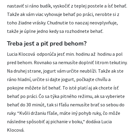
nastaviť si ráno budík, vyskočiť z teplej postele a ísť behať.
Takže ak vám viac vyhovuje behať po práci, nerobte si z
toho žiadne vrásky. Chudnutie to naozaj neovplyvňuje,
takže je úplne jedno kedy sa rozhodnete behať.
Treba jesť a piť pred behom?
Lucia Klocová odporúča jesť min. hodinu až hodinu a pol
pred behom. Rovnako sa nemusíte doplniť litrom tekutiny.
Na druhej strane, jogurt vám určite neublíži. Takže ak ste
ráno hladní, určite si dajte jogurt, počkajte chvíľu a
pokojne môžete ísť behať. To isté platí aj ak chcete ísť
behať po práci. Čo sa týka pitného režimu, ak sa vyberiete
behať do 30 minút, tak si fľašu nemusíte brať so sebou do
ruky. “Kvôli držaniu fľaše, máte iný pohyb ruky, čo môže
následne spôsobiť aj pichanie v boku,“ dodáva Lucia
Klocová.