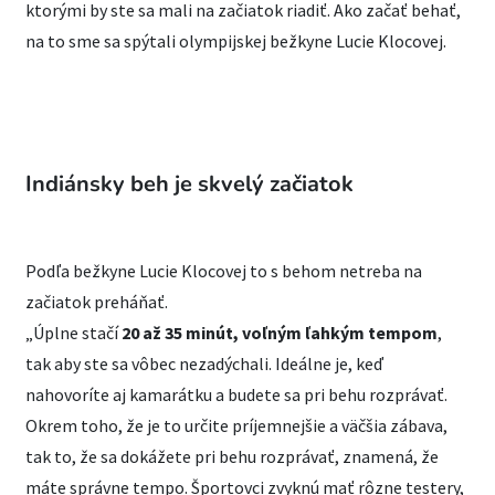
ktorými by ste sa mali na začiatok riadiť. Ako začať behať,
na to sme sa spýtali olympijskej bežkyne Lucie Klocovej.
Indiánsky beh je skvelý začiatok
Podľa bežkyne Lucie Klocovej to s behom netreba na
začiatok preháňať.
„Úplne stačí
20 až 35 minút, voľným ľahkým tempom
,
tak aby ste sa vôbec nezadýchali. Ideálne je, keď
nahovoríte aj kamarátku a budete sa pri behu rozprávať.
Okrem toho, že je to určite príjemnejšie a väčšia zábava,
tak to, že sa dokážete pri behu rozprávať, znamená, že
máte správne tempo. Športovci zvyknú mať rôzne testery,