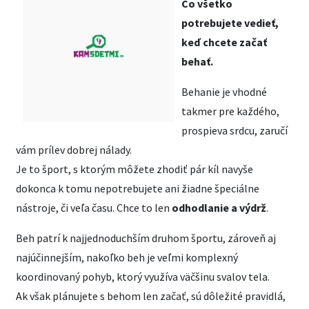
Čo všetko
potrebujete vedieť,
keď chcete začať
behať.
Behanie je vhodné
takmer pre každého,
prospieva srdcu, zaručí
vám prílev dobrej nálady.
Je to šport, s ktorým môžete zhodiť pár kíl navyše
dokonca k tomu nepotrebujete ani žiadne špeciálne
nástroje, či veľa času. Chce to len
odhodlanie a výdrž
.
Beh patrí k najjednoduchším druhom športu, zároveň aj
najúčinnejším, nakoľko beh je veľmi komplexný
koordinovaný pohyb, ktorý využíva väčšinu svalov tela.
Ak však plánujete s behom len začať, sú dôležité pravidlá,