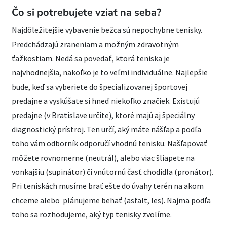
Čo si potrebujete vziať na seba?
Najdôležitejšie vybavenie bežca sú nepochybne tenisky.
Predchádzajú zraneniam a možným zdravotným
ťažkostiam. Nedá sa povedať, ktorá teniska je
najvhodnejšia, nakoľko je to veľmi individuálne. Najlepšie
bude, keď sa vyberiete do špecializovanej športovej
predajne a vyskúšate si hneď niekoľko značiek. Existujú
predajne (v Bratislave určite), ktoré majú aj špeciálny
diagnostický prístroj. Ten určí, aký máte nášľap a podľa
toho vám odborník odporučí vhodnú tenisku. Našľapovať
môžete rovnomerne (neutrál), alebo viac šliapete na
vonkajšiu (supinátor) či vnútornú časť chodidla (pronátor).
Pri teniskách musíme brať ešte do úvahy terén na akom
chceme alebo plánujeme behať (asfalt, les). Najmä podľa
toho sa rozhodujeme, aký typ tenisky zvolíme.