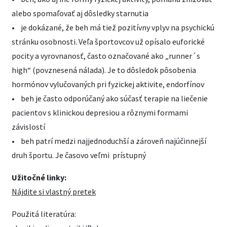
alebo spomaľovať aj dôsledky starnutia
• je dokázané, že beh má tiež pozitívny vplyv na psychickú
stránku osobnosti. Veľa športovcov už opísalo euforické
pocity a vyrovnanosť, často označované ako „runner´s
high“ (povznesená nálada). Je to dôsledok pôsobenia
hormónov vylučovaných pri fyzickej aktivite, endorfínov
• beh je často odporúčaný ako súčasť terapie na liečenie
pacientov s klinickou depresiou a rôznymi formami
závislostí
• beh patrí medzi najjednoduchší a zároveň najúčinnejší
druh športu. Je časovo veľmi prístupný
Užitočné linky:
Nájdite si vlastný pretek
Použitá literatúra: