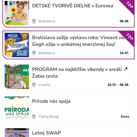
TOP
DETSKÉ TVORIVÉ DIELNE v Eurovea
Bratislava
06.08.
TOP
Bratislava zažije výstavu roka: Vincent van
Gogh ožije v unikátnej imerzívnej šou!
Bratislava
16.07.
PROGRAM na najbližšie víkendy v areáli 📍
Žabia cesta
Levoča
26.07. - 08.08.
Príroda nás spája
Čierny Balog
Dnes
Letný SWAP