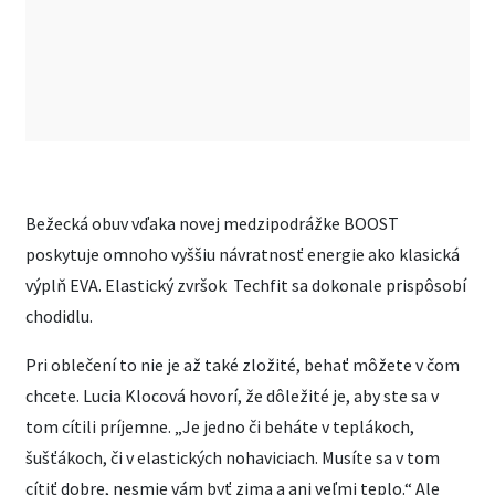
Bežecká obuv vďaka novej medzipodrážke BOOST
poskytuje omnoho vyššiu návratnosť energie ako klasická
výplň EVA. Elastický zvršok Techfit sa dokonale prispôsobí
chodidlu.
Pri oblečení to nie je až také zložité, behať môžete v čom
chcete. Lucia Klocová hovorí, že dôležité je, aby ste sa v
tom cítili príjemne. „Je jedno či beháte v teplákoch,
šušťákoch, či v elastických nohaviciach. Musíte sa v tom
cítiť dobre, nesmie vám byť zima a ani veľmi teplo.“ Ale