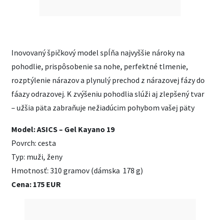
Inovovaný špičkový model spĺňa najvyššie nároky na
pohodlie, prispôsobenie sa nohe, perfektné tlmenie,
rozptýlenie nárazov a plynulý prechod z nárazovej fázy do
fáazy odrazovej. K zvýšeniu pohodlia slúži aj zlepšený tvar
– užšia päta zabraňuje nežiadúcim pohybom vašej päty
Model: ASICS – Gel Kayano 19
Povrch: cesta
Typ: muži, ženy
Hmotnosť: 310 gramov (dámska 178 g)
Cena: 175 EUR