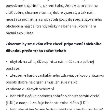
povedzme si úprimne, okrem toho, že sa v tom chceme
cítiť dobre, chceme v tom aj dobre vyzerať, a tak nám
neostáva nič iné, len si opäť odskočiť do špecializovaného
obchodu a nájsť si trendy kúsky na behanie, ktoré nám
padnú ako uliate.
Záverom by sme vám ešte chceli pripomenúť niekoľko
dôvodov prečo treba začat behať:
• úbytok na váhe, čiže splní sa nám náš sen o peknej
postave
• zlepšenie kardiovaskulárneho zdravia, celkovo priaznivo
pôsobí dobre na organizmus, znižuje riziko
kardiovaskulárnych ochorení
• beh tiež zvyšuje hodnotu dobrého cholesterolu v tele
(HDL) a naopak znižuje hodnotu toho zlého (LDL)
• beh, ako aj iné formy fyzickej aktivity, pomáha znižovať