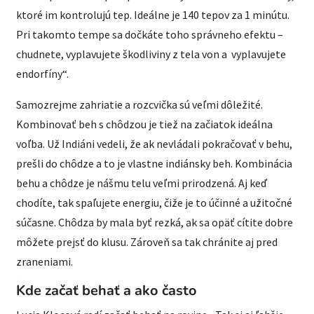
ktoré im kontrolujú tep. Ideálne je 140 tepov za 1 minútu.
Pri takomto tempe sa dočkáte toho správneho efektu –
chudnete, vyplavujete škodliviny z tela von a vyplavujete
endorfíny“.
Samozrejme zahriatie a rozcvička sú veľmi dôležité.
Kombinovať beh s chôdzou je tiež na začiatok ideálna
voľba. Už Indiáni vedeli, že ak nevládali pokračovať v behu,
prešli do chôdze a to je vlastne indiánsky beh. Kombinácia
behu a chôdze je nášmu telu veľmi prirodzená. Aj keď
chodíte, tak spaľujete energiu, čiže je to účinné a užitočné
súčasne. Chôdza by mala byť rezká, ak sa opäť cítite dobre
môžete prejsť do klusu. Zároveň sa tak chránite aj pred
zraneniami.
Kde začať behať a ako často