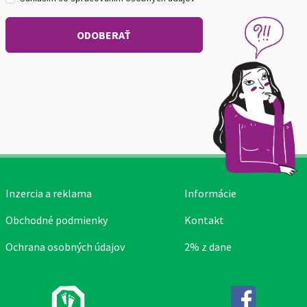
Inzercia a reklama
Informácie
Obchodné podmienky
Kontakt
Ochrana osobných údajov
2% z dane
Facebook