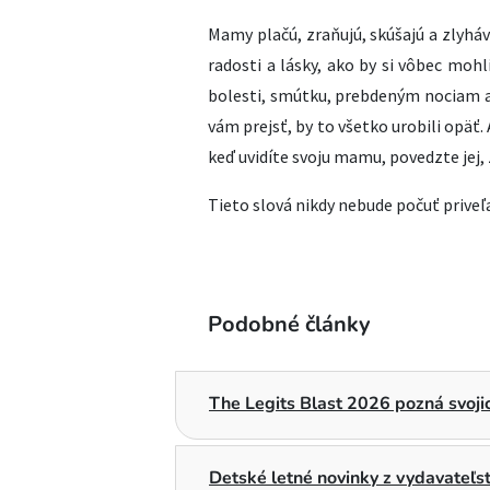
Mamy plačú, zraňujú, skúšajú a zlyháva
radosti a lásky, ako by si vôbec mohli
bolesti, smútku, prebdeným nociam a
vám prejsť, by to všetko urobili opäť. 
keď uvidíte svoju mamu, povedzte jej, ž
Tieto slová nikdy nebude počuť priveľa
Podobné články
The Legits Blast 2026 pozná svojic
Detské letné novinky z vydavateľ