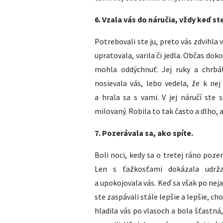
6. Vzala vás do náručia, vždy keď st
Potrebovali ste ju, preto vás zdvihla v
upratovala, varila či jedla. Občas dok
mohla oddýchnuť. Jej ruky a chrbát
nosievala vás, lebo vedela, že k nej 
a hrala sa s vami. V jej náručí ste s
milovaný. Robila to tak často a dlho, a
7. Pozerávala sa, ako spíte.
Boli noci, kedy sa o tretej ráno poze
Len s ťažkosťami dokázala udrža
a upokojovala vás. Keď sa však po nej
ste zaspávali stále lepšie a lepšie, ch
hladila vás po vlasoch a bola šťastná,