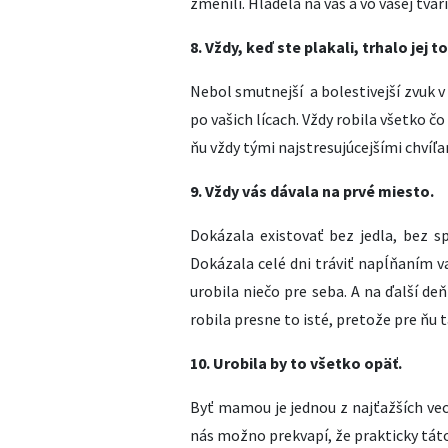
zmenili. Hľadela na vás a vo vašej tvári
8. Vždy, keď ste plakali, trhalo jej t
Nebol smutnejší a bolestivejší zvuk v 
po vašich lícach. Vždy robila všetko čo
ňu vždy tými najstresujúcejšími chvíľa
9. Vždy vás dávala na prvé miesto.
Dokázala existovať bez jedla, bez s
Dokázala celé dni tráviť napĺňaním va
urobila niečo pre seba. A na ďalší deň
robila presne to isté, pretože pre ňu
10. Urobila by to všetko opäť.
Byť mamou je jednou z najťažších vec
nás možno prekvapí, že prakticky táto