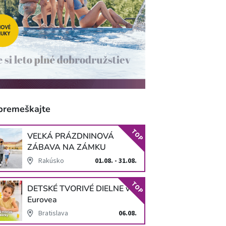
premeškajte
TOP
VEĽKÁ PRÁZDNINOVÁ
ZÁBAVA NA ZÁMKU
SCHLOSS HOF
Rakúsko
01.08. - 31.08.
TOP
DETSKÉ TVORIVÉ DIELNE v
Eurovea
Bratislava
06.08.