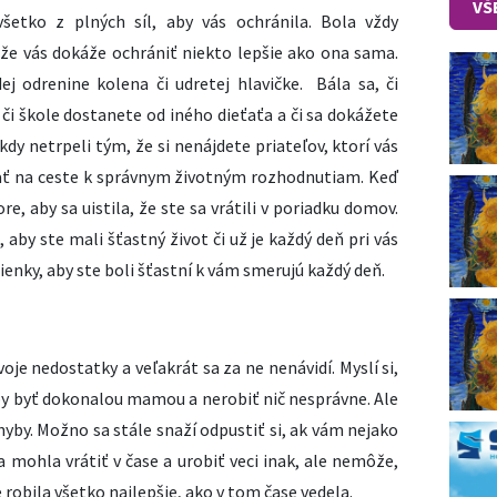
VŠ
šetko z plných síl, aby vás ochránila. Bola vždy
 že vás dokáže ochrániť niekto lepšie ako ona sama.
ej odrenine kolena či udretej hlavičke. Bála sa, či
či škole dostanete od iného dieťaťa a či sa dokážete
kdy netrpeli tým, že si nenájdete priateľov, ktorí vás
ať na ceste k správnym životným rozhodnutiam. Keď
re, aby sa uistila, že ste sa vrátili v poriadku domov.
, aby ste mali šťastný život či už je každý deň pri vás
ienky, aby ste boli šťastní k vám smerujú každý deň.
voje nedostatky a veľakrát sa za ne nenávidí. Myslí si,
a by byť dokonalou mamou a nerobiť nič nesprávne. Ale
hyby. Možno sa stále snaží odpustiť si, ak vám nejako
 sa mohla vrátiť v čase a urobiť veci inak, ale nemôže,
e robila všetko najlepšie, ako v tom čase vedela.