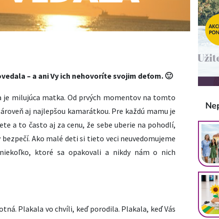
edala – a ani Vy ich nehovoríte svojim deťom. 🙂
a je milujúca matka. Od prvých momentov na tomto
Ne
zároveň aj najlepšou kamarátkou. Pre každú mamu je
te a to často aj za cenu, že sebe uberie na pohodlí,
v bezpečí. Ako malé deti si tieto veci neuvedomujeme
iekoľko, ktoré sa opakovali a nikdy nám o nich
hotná. Plakala vo chvíli, keď porodila. Plakala, keď Vás