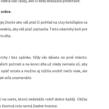
 videla viac lásky, ako si kedy dokázala predstaviť.
o srdce.
jej živote ako váš plač či pohľad na slzy kotúľajúce sa
 vedela, aby váš plač zastavila. Tieto okamihy boli pre
mi dňa.
prchy i bez spánku. Vždy vás dávala na prvé miesto.
šich potrieb a na konci dňa už nikdy nemala síl, aby
 opäť vstala a možno aj túžila urobiť niečo inak, ale
 tak veľa znamenáte.
í na svete, ktorú nedokáže robiť dobre každý. Občas
 životná rola nemá žiadne hranice.