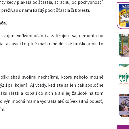
ty kedy plakala od šťastia, strachu, od pochybností.
prežívali s nami každý pocit šťastia či bolesti.
áča.
e svojimi veľkými očami a zalizujete sa, nemohla ho
šia, ak uvidí to plné maškrtné detské bruško a nie to
u poškriabali svojimi nechtíkmi, ktoré nebolo možné
zli pri kojení. Aj vtedy, keď ste sa len tak spoločne
rušku rástli a kopali do nich a ani jej žalúdok na tom
áto výnimočná mama vydržala akúkoľvek silnú bolesť,
ím.