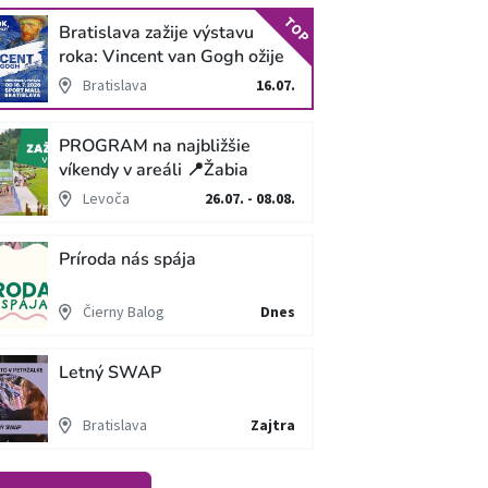
TOP
Bratislava zažije výstavu
roka: Vincent van Gogh ožije
v unikátnej imerzívnej šou!
Bratislava
16.07.
PROGRAM na najbližšie
víkendy v areáli 📍Žabia
cesta
Levoča
26.07. - 08.08.
Príroda nás spája
Čierny Balog
Dnes
Letný SWAP
Bratislava
Zajtra