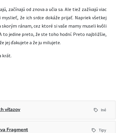
jú, začínajú od znova a učia sa. Ale tiež zažívajú viac
 myslieť, že ich srdce dokáže prijať. Napriek všetkej
 skorým ránam, cez ktoré si vaše mamy museli kvôli
A to jedine preto, že ste toho hodní. Preto najbližšie,
e jej ďakujete a že ju milujete.
 krát.
h víťazov
Iné
stva Fragment
Tipy