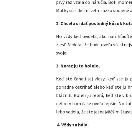
prvý raz vzala do náručia. Boli momen
Matky sú s deťmi veľmi úzko spojené a 
2. Chcela si dať posledný kúsok kol
No vždy keď uvidela, ako naň hľadít
zjesť. Vedela, že bude oveľa šťastnej
svoje.
3. Neraz ju to bolelo.
Keď ste ťahali jej vlasy, keď ste j
poriadne ostrihať alebo keď ste ju hrý
bláznili. Boleli ju rebrá, keď ste v b
nebol v tom čase oveľa lepšie. No t
lebo vedela, že ste jej najväčším šťast
4. Vždy sa bála.