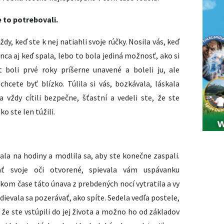
e to potrebovali.
ždy, keď ste k nej natiahli svoje rúčky. Nosila vás, keď
onca aj keď spala, lebo to bola jediná možnosť, ako si
 boli prvé roky príšerne unavené a boleli ju, ale
chcete byť blízko. Túlila si vás, bozkávala, láskala
a vždy cítili bezpečne, šťastní a vedeli ste, že ste
ko ste len túžili.
rala na hodiny a modlila sa, aby ste konečne zaspali.
ť svoje oči otvorené, spievala vám uspávanku
akom čase táto únava z prebdených nocí vytratila a vy
odievala sa pozerávať, ako spíte. Sedela vedľa postele,
 že ste vstúpili do jej života a možno ho od základov