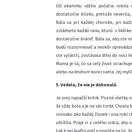
Od okamihu vášho počatia robila v
dostatočne blízko, pretože neverila,
Bála sa pri každej chorobe, pri každ
zvládnete každú ranu, ktorú v škôlke 
dostatočne brániť. Bála sa, aby ste ni
budú rozosmievať a neskôr sprevádz
ste vyrástli, zostávala dlho do noci ho
Mama je tá, čo sa celý život strachuje
alebo na druhom konci sveta. Jej myšl
5. Vedela, že nie je dokonalá.
Je svoj najväčší kritik. Pozná všetky s
že vždy bola a je na vás tvrdá. Chcel
rovnako ako každý človek i ona robí c
ublížila. Praje si z celého srdca, aby
tak k nej buďte milí a myslite na to, ž