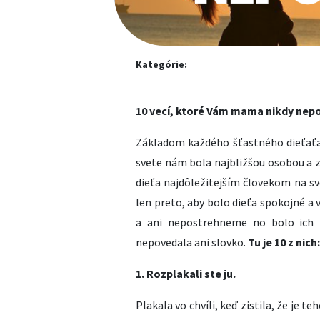
Kategórie:
10 vecí, ktoré Vám mama nikdy nepov
Základom každého šťastného dieťať
svete nám bola najbližšou osobou a 
dieťa najdôležitejším človekom na sve
len preto, aby bolo dieťa spokojné a 
a ani nepostrehneme no bolo ich n
nepovedala ani slovko.
Tu je 10 z nich:
1. Rozplakali ste ju.
Plakala vo chvíli, keď zistila, že je te