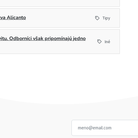
tva Alicanto
Tipy
ivitu. Odborníci však pripomínajú jedno
Iné