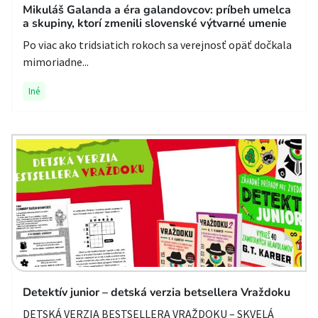
Mikuláš Galanda a éra galandovcov: príbeh umelca
a skupiny, ktorí zmenili slovenské výtvarné umenie
Po viac ako tridsiatich rokoch sa verejnosť opäť dočkala
mimoriadne...
Iné
Detektív junior – detská verzia betsellera Vraždoku
DETSKÁ VERZIA BESTSELLERA VRAŽDOKU – SKVELÁ