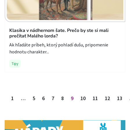
Klasika v nádhernom šate. Prečo by ste si mali
prečítať Malého lorda?
Ak hľadáte príbeh, ktorý pohladí dušu, pripomenie
hodnotu charakter...
Tipy
Stránkovanie príspevkov
1
…
5
6
7
8
9
10
11
12
13