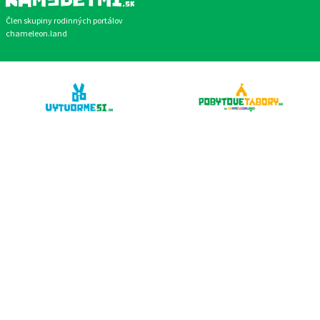
Člen skupiny rodinných portálov
chameleon.land