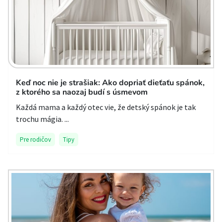
Keď noc nie je strašiak: Ako dopriať dieťaťu spánok,
z ktorého sa naozaj budí s úsmevom
Každá mama a každý otec vie, že detský spánok je tak
trochu mágia. ...
Pre rodičov
Tipy