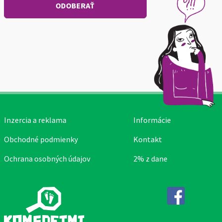
Inzercia a reklama
Informácie
Obchodné podmienky
Kontakt
Ochrana osobných údajov
2% z dane
Facebook