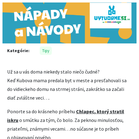
Kategórie:
Tipy
Už sa u vás doma niekedy stalo niečo čudné?
Keď Kubova mama predala byt v meste a presťahovali sa
do vidieckeho domu na strmej stráni, zakrátko sa začali
diať zvláštne veci….
Ponorte sa do krásneho príbehu
Chlapec, ktorý stratil
iskru
o smútku za tým, čo bolo. Za peknou minulosťou,
priateľmi, známymi vecami…no súčasne je to príbeh
o objavovaní nového.