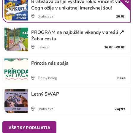
TOP
Bratislava zažije výstavu roka: Vincent van
Gogh ožije v unikátnej imerzívnej šou!
Bratislava
16.07.
PROGRAM na najbližšie víkendy v areáli 📍
Žabia cesta
Levoča
26.07. - 08.08.
Príroda nás spája
Čierny Balog
Dnes
Letný SWAP
Bratislava
Zajtra
VŠETKY PODUJATIA