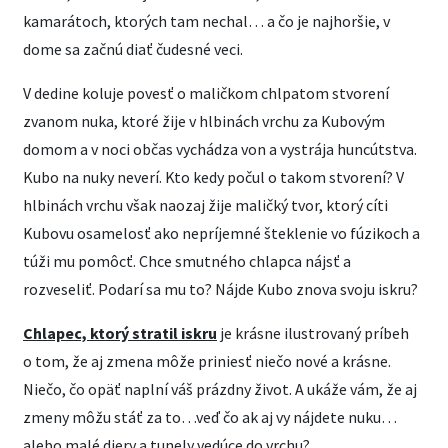
kamarátoch, ktorých tam nechal… a čo je najhoršie, v
dome sa začnú diať čudesné veci.
V dedine koluje povesť o maličkom chlpatom stvorení
zvanom nuka, ktoré žije v hlbinách vrchu za Kubovým
domom a v noci občas vychádza von a vystrája huncútstva.
Kubo na nuky neverí. Kto kedy počul o takom stvorení? V
hlbinách vrchu však naozaj žije maličký tvor, ktorý cíti
Kubovu osamelosť ako nepríjemné šteklenie vo fúzikoch a
túži mu pomôcť. Chce smutného chlapca nájsť a
rozveseliť. Podarí sa mu to? Nájde Kubo znova svoju iskru?
Chlapec, ktorý stratil iskru
je krásne ilustrovaný príbeh
o tom, že aj zmena môže priniesť niečo nové a krásne.
Niečo, čo opäť naplní váš prázdny život. A ukáže vám, že aj
zmeny môžu stáť za to…veď čo ak aj vy nájdete nuku…
alebo malé diery a tunely vedúce do vrchu?