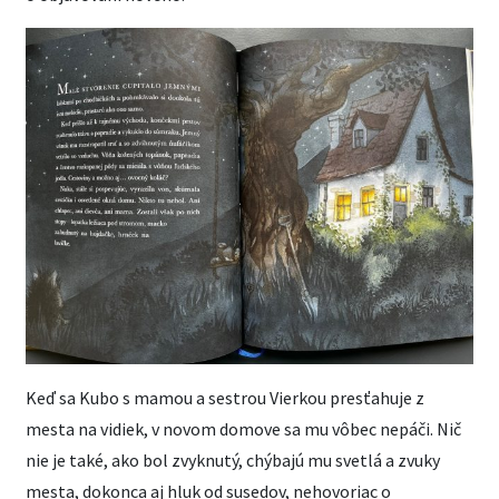
Keď sa Kubo s mamou a sestrou Vierkou presťahuje z
mesta na vidiek, v novom domove sa mu vôbec nepáči. Nič
nie je také, ako bol zvyknutý, chýbajú mu svetlá a zvuky
mesta, dokonca aj hluk od susedov, nehovoriac o