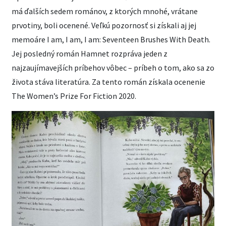
má ďalších sedem románov, z ktorých mnohé, vrátane
prvotiny, boli ocenené. Veľkú pozornosť si získali aj jej
memoáre I am, I am, I am: Seventeen Brushes With Death.
Jej posledný román Hamnet rozpráva jeden z
najzaujímavejších príbehov vôbec – príbeh o tom, ako sa zo
života stáva literatúra. Za tento román získala ocenenie
The Women’s Prize For Fiction 2020.