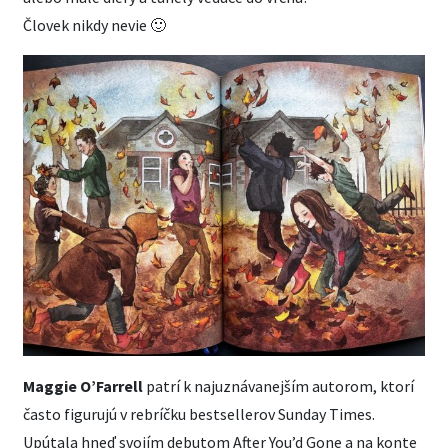
Človek nikdy nevie 🙂
Maggie O’Farrell
patrí k najuznávanejším autorom, ktorí
často figurujú v rebríčku bestsellerov Sunday Times.
Upútala hneď svojím debutom After You’d Gone a na konte