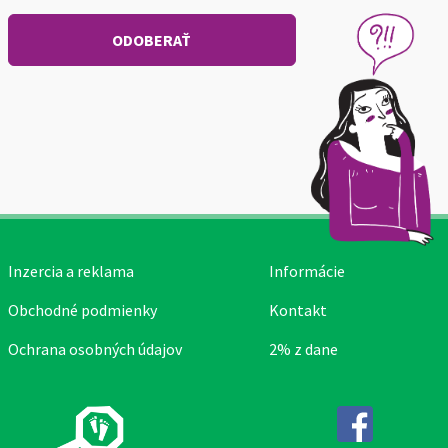
Inzercia a reklama
Informácie
Obchodné podmienky
Kontakt
Ochrana osobných údajov
2% z dane
Facebook