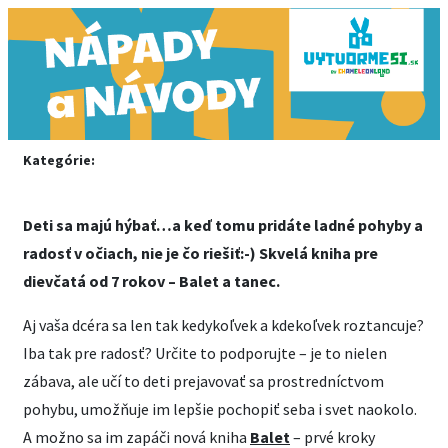
Kategórie:
Deti sa majú hýbať…a keď tomu pridáte ladné pohyby a
radosť v očiach, nie je čo riešiť:-) Skvelá kniha pre
dievčatá od 7 rokov – Balet a tanec.
Aj vaša dcéra sa len tak kedykoľvek a kdekoľvek roztancuje?
Iba tak pre radosť? Určite to podporujte – je to nielen
zábava, ale učí to deti prejavovať sa prostredníctvom
pohybu, umožňuje im lepšie pochopiť seba i svet naokolo.
A možno sa im zapáči nová kniha
Balet
– prvé kroky