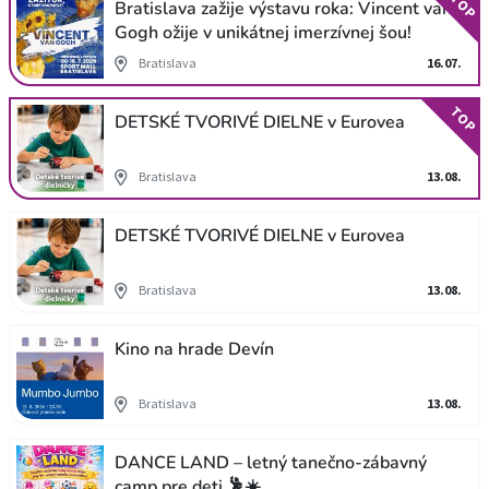
TOP
Bratislava zažije výstavu roka: Vincent van
Gogh ožije v unikátnej imerzívnej šou!
Bratislava
16.07.
TOP
DETSKÉ TVORIVÉ DIELNE v Eurovea
Bratislava
13.08.
DETSKÉ TVORIVÉ DIELNE v Eurovea
Bratislava
13.08.
Kino na hrade Devín
Bratislava
13.08.
DANCE LAND – letný tanečno-zábavný
camp pre deti 🕺☀️