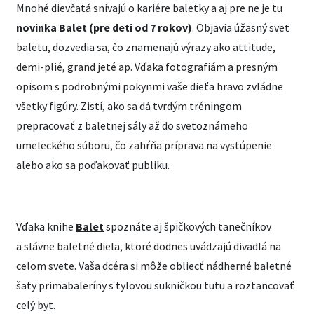
Mnohé dievčatá snívajú o kariére baletky a aj pre ne je tu
novinka Balet (pre deti od 7 rokov)
. Objavia úžasný svet
baletu, dozvedia sa, čo znamenajú výrazy ako attitude,
demi-plié, grand jeté ap. Vďaka fotografiám a presným
opisom s podrobnými pokynmi vaše dieťa hravo zvládne
všetky figúry. Zistí, ako sa dá tvrdým tréningom
prepracovať z baletnej sály až do svetoznámeho
umeleckého súboru, čo zahŕňa príprava na vystúpenie
alebo ako sa poďakovať publiku.
Vďaka knihe
Balet
spoznáte aj špičkových tanečníkov
a slávne baletné diela, ktoré dodnes uvádzajú divadlá na
celom svete. Vaša dcéra si môže obliecť nádherné baletné
šaty primabaleríny s tylovou sukničkou tutu a roztancovať
celý byt.