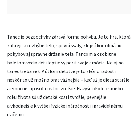
Tanec je bezpochyby zdravá forma pohybu. Je to hra, ktorá
zahreje a rozhýbe telo, spevní svaly, zlepší koordináciu
pohybov aj správne držanie tela. Tancom a osobitne
baletom vedia deti lepšie vyjadriť svoje emócie. No aj na
tanec treba vek. V útlom detstve je to skôr o radosti,
neskôr to už možno brať vážnejšie – keď už je dieťa staršie
a emočne, aj osobnostne zrelšie. Navyše okolo ôsmeho
roku života sú už detské kosti tvrdšie, pevnejšie
a vhodnejšie k vyššej fyzickej náročnosti i pravidelnému
cvičeniu.