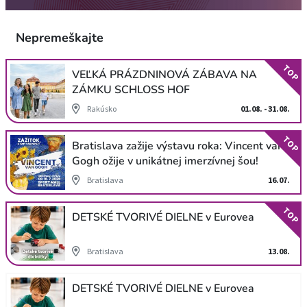
Nepremeškajte
TOP
VEĽKÁ PRÁZDNINOVÁ ZÁBAVA NA
ZÁMKU SCHLOSS HOF
Rakúsko
01.08. - 31.08.
TOP
Bratislava zažije výstavu roka: Vincent van
Gogh ožije v unikátnej imerzívnej šou!
Bratislava
16.07.
TOP
DETSKÉ TVORIVÉ DIELNE v Eurovea
Bratislava
13.08.
DETSKÉ TVORIVÉ DIELNE v Eurovea