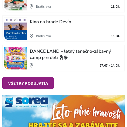
Bratislava
13.08.
Kino na hrade Devín
Bratislava
13.08.
DANCE LAND – letný tanečno-zábavný
camp pre deti 🕺☀️
27.07. - 14.08.
VŠETKY PODUJATIA