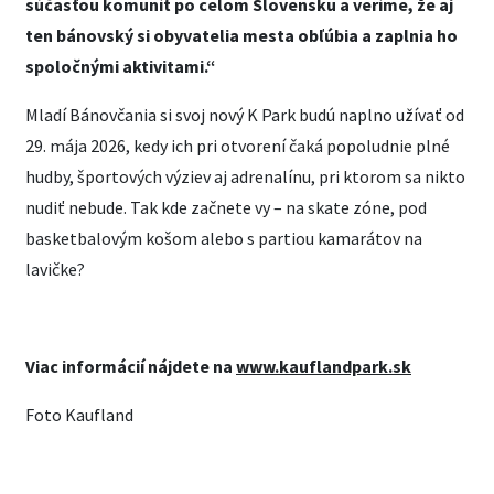
súčasťou komunít po celom Slovensku a veríme, že aj
ten bánovský si obyvatelia mesta obľúbia a zaplnia ho
spoločnými aktivitami.“
Mladí Bánovčania si svoj nový K Park budú naplno užívať od
29. mája 2026, kedy ich pri otvorení čaká popoludnie plné
hudby, športových výziev aj adrenalínu, pri ktorom sa nikto
nudiť nebude. Tak kde začnete vy – na skate zóne, pod
basketbalovým košom alebo s partiou kamarátov na
lavičke?
Viac informácií nájdete na
www.kauflandpark.sk
Foto Kaufland