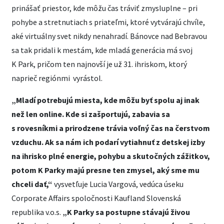
prinášať priestor, kde môžu čas tráviť zmysluplne – pri
pohybe a stretnutiach s priateľmi, ktoré vytvárajú chvíle,
aké virtuálny svet nikdy nenahradí. Bánovce nad Bebravou
sa tak pridali k mestám, kde mladá generácia má svoj
K Park, pričom ten najnovší je už 31. ihriskom, ktorý
naprieč regiónmi vyrástol.
„Mladí potrebujú miesta, kde môžu byť spolu aj inak
než len online. Kde si zašportujú, zabavia sa
s rovesníkmi a prirodzene trávia voľný čas na čerstvom
vzduchu. Ak sa nám ich podarí vytiahnuť z detskej izby
na ihrisko plné energie, pohybu a skutočných zážitkov,
potom K Parky majú presne ten zmysel, aký sme mu
chceli dať,“
vysvetľuje Lucia Vargová, vedúca úseku
Corporate Affairs spoločnosti Kaufland Slovenská
republika v.o.s.
„K Parky sa postupne stávajú živou