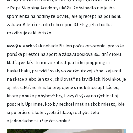
z Rope Skipping Academy ukážu, že švihadlo nie je iba
spomienka na hodiny telocviku, ale aj recept na poriadnu
zábavu. A len čo sa do toho oprie DJ Elsy, jeho hudba
rozvibruje celé ihrisko.
Nový K Park
však nebude žiť len počas otvorenia, pretože
ponúka priestor na šport a zábavu doslova 365 dní v roku.
Malí aj veľkí si tu môžu zahrať partičku pingpong či
basketbalu, precvičiť svaly vo workoutovej zóne, zajazdiť
na skate alebo len tak „chillovať“ na lavičkách. Novinkou je
aj interaktívne ihrisko prepojené s mobilnou aplikáciou,
ktorá ponúka pohybové hry, kvízy či výzvy na rýchlosť aj
postreh. Úprimne, kto by nechcel mať na skok miesto, kde
si po práci či škole vyvetrá hlavu, rozhýbe telo
a jednoducho si užije čas vonku?