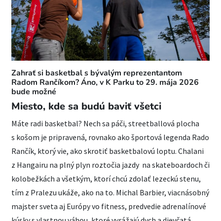
Zahrať si basketbal s bývalým reprezentantom
Radom Rančíkom? Áno, v K Parku to 29. mája 2026
bude možné
Miesto, kde sa budú baviť všetci
Máte radi basketbal? Nech sa páči, streetballová plocha
s košom je pripravená, rovnako ako športová legenda Rado
Rančík, ktorý vie, ako skrotiť basketbalovú loptu. Chalani
z Hangairu na plný plyn roztočia jazdy na skateboardoch či
kolobežkách a všetkým, ktorí chcú zdolať lezeckú stenu,
tím z Pralezu ukáže, ako na to. Michal Barbier, viacnásobný
majster sveta aj Európy vo fitness, predvedie adrenalínové
kúsky s vlastnou váhou, ktoré vyrážajú dych a dievčatá