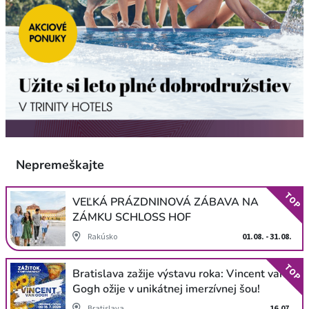
Nepremeškajte
TOP
VEĽKÁ PRÁZDNINOVÁ ZÁBAVA NA
ZÁMKU SCHLOSS HOF
Rakúsko
01.08. - 31.08.
TOP
Bratislava zažije výstavu roka: Vincent van
Gogh ožije v unikátnej imerzívnej šou!
Bratislava
16.07.