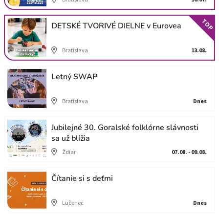
TOP
DETSKÉ TVORIVÉ DIELNE v Eurovea
Bratislava
13.08.
Letný SWAP
Bratislava
Dnes
Jubilejné 30. Goralské folklórne slávnosti
sa už blížia
Ždiar
07.08. - 09.08.
Čítanie si s deťmi
Lučenec
Dnes