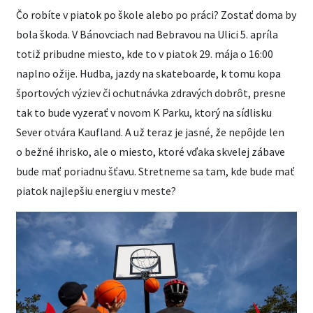
Čo robíte v piatok po škole alebo po práci? Zostať doma by
bola škoda. V Bánovciach nad Bebravou na Ulici 5. apríla
totiž pribudne miesto, kde to v piatok 29. mája o 16:00
naplno ožije. Hudba, jazdy na skateboarde, k tomu kopa
športových výziev či ochutnávka zdravých dobrôt, presne
tak to bude vyzerať v novom K Parku, ktorý na sídlisku
Sever otvára Kaufland. A už teraz je jasné, že nepôjde len
o bežné ihrisko, ale o miesto, ktoré vďaka skvelej zábave
bude mať poriadnu šťavu. Stretneme sa tam, kde bude mať
piatok najlepšiu energiu v meste?