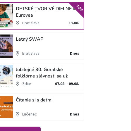
TOP
DETSKÉ TVORIVÉ DIELNE v
Eurovea
Bratislava
13.08.
Letný SWAP
Bratislava
Dnes
Jubilejné 30. Goralské
folklórne slávnosti sa už
blížia
Ždiar
07.08. - 09.08.
Čítanie si s deťmi
Lučenec
Dnes