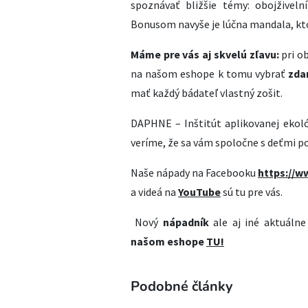
spoznávať bližšie témy: obojživelník
Bonusom navyše je lúčna mandala, kto
Máme pre vás aj skvelú zľavu:
pri ob
na našom eshope k tomu vybrať
zdar
mať každý bádateľ vlastný zošit.
DAPHNE – Inštitút aplikovanej ekológ
veríme, že sa vám spoločne s deťmi po
Naše nápady na Facebooku
https://w
a videá na
YouTube
sú tu pre vás.
Nový
nápadník
ale aj iné aktuáln
našom eshope
TU!
Podobné články