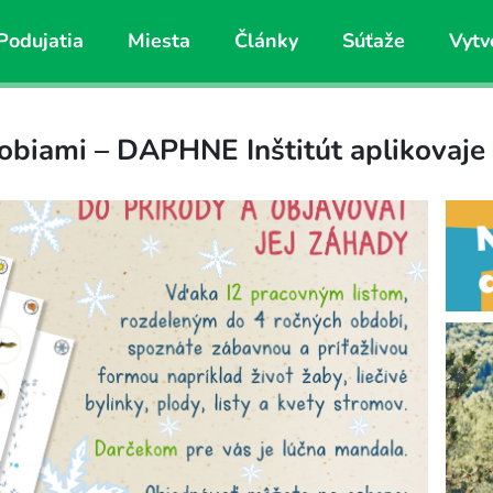
Podujatia
Miesta
Články
Súťaže
Vytv
biami – DAPHNE Inštitút aplikovaje