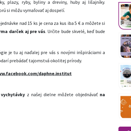
y, plazy, ryby, byliny a dreviny, huby aj lišajníky.
rú si môžu vymaľovať aj dospelí.
jednávke nad 15 ks je cena za kus iba 5 € a môžete si
ma darček aj pre vás
. Určite bude skvelé, keď bude
ie je tu aj naďalej pre vás s novými inšpiráciami a
darí prebádať tajomstvá okolitej prírody.
ww.facebook.com/daphne.institut
e
vychytávky
z našej dielne môžete objednávať
na