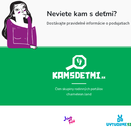
Neviete kam s deťmi?
Dostávajte pravidelné informácie o podujatiach
Člen skupiny rodinných portálov
chameleon.land