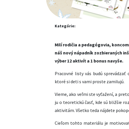
Kategórie:
Milí rodičia a pedagógovia, konco
náš nový nápadník zozbieraných in
výber 12 aktivít a 1 bonus navyše.
Pracovné listy vás budú sprevádzať
ktoré si deti s vami proste zamilujú.
Vieme, ako veľmi ste vyťažení, a preto
ju o teoretickú časť, kde sú bližšie
aktivitám. Všetko teda nájdete pokop
Cieľom tohto materiálu je motivovať