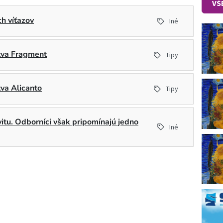
VŠ
h víťazov
Iné
stva Fragment
Tipy
tva Alicanto
Tipy
ivitu. Odborníci však pripomínajú jedno
Iné