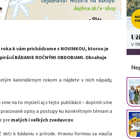
m roka k vám prichádzame s NOVINKOU, ktorou je
špirácií BÁDANIE ROČNÝMI OBDOBIAMI. Obsahuje
Ne
 celým kalendárnym rokom a nájdete v nich nápady,
 sme na to mysleli aj v tejto publikácii – doplnili sme
 rozpracované opisy a postupy ku konkrétnym témam a
e pre
malých i veľkých zvedavcov
.
 deti k bádaniu v prírode. Hravou formou sa naučia