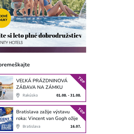
premeškajte
TOP
VEĽKÁ PRÁZDNINOVÁ
ZÁBAVA NA ZÁMKU
SCHLOSS HOF
Rakúsko
01.08. - 31.08.
TOP
Bratislava zažije výstavu
roka: Vincent van Gogh ožije
v unikátnej imerzívnej šou!
Bratislava
16.07.