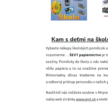
Kam s deťmi na ško
Vybavte nákupy školských pomôcok u
rozumieme…
ŠEVT papiernictvo
je t
sezóny. Pomôcky do školy u nás nakú
vôňu papiera a to sa snažíme prenie
Mimoriadny dôraz kladieme na kval
a odborný prístup personálu v našich 
Navštíviť nás môžete osobne v 44 pr
našej web stránky
www.sevt.sk
a elek