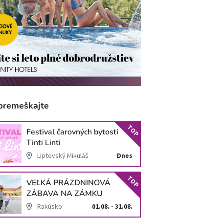
premeškajte
TOP
Festival čarovných bytostí
Tinti Linti
Liptovský Mikuláš
Dnes
TOP
VEĽKÁ PRÁZDNINOVÁ
ZÁBAVA NA ZÁMKU
SCHLOSS HOF
Rakúsko
01.08. - 31.08.