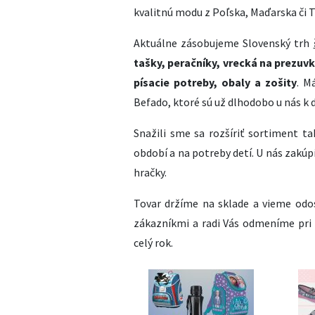
kvalitnú modu z Poľska, Maďarska či T
Aktuálne zásobujeme Slovenský trh
tašky, peračníky, vrecká na prezuvk
písacie potreby, obaly a zošity
. M
Befado, ktoré sú už dlhodobo u nás k 
Snažili sme sa rozšíriť sortiment 
období a na potreby detí. U nás zakúpit
hračky.
Tovar držíme na sklade a vieme odos
zákazníkmi a radi Vás odmeníme pr
celý rok.