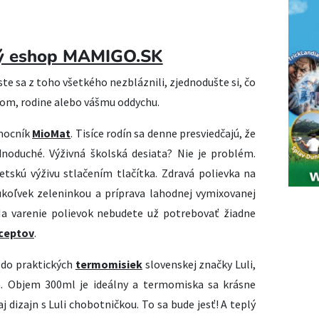
ný eshop MAMIGO.SK
ste sa z toho všetkého nezbláznili, zjednodušte si, čo
eťom, rodine alebo vášmu oddychu.
mocník
MioMat
. Tisíce rodín sa denne presviedčajú, že
ednoduché. Výživná školská desiata? Nie je problém.
etskú výživu stlačením tlačítka. Zdravá polievka na
koľvek zeleninkou a príprava lahodnej vymixovanej
Na varenie polievok nebudete už potrebovať žiadne
eceptov
.
 do praktických
termomisiek
slovenskej značky Luli,
n. Objem 300ml je ideálny a termomiska sa krásne
aj dizajn s Luli chobotničkou. To sa bude jesť! A teplý