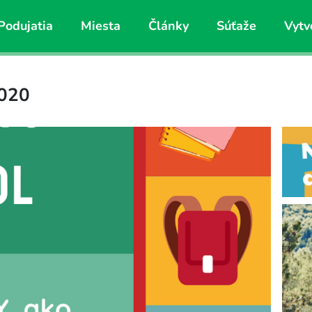
Podujatia
Miesta
Články
Súťaže
Vytv
020