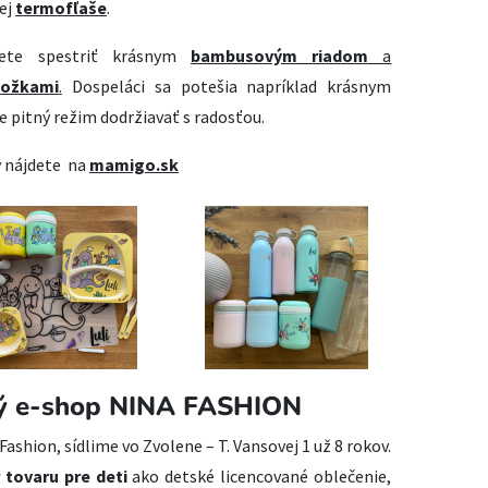
ej
termofľaše
.
žete spestriť krásnym
bambusovým riadom
a
ložkami
.
Dospeláci sa potešia napríklad krásnym
de pitný režim dodržiavať s radosťou.
v nájdete na
mamigo.sk
ý e-shop NINA FASHION
shion, sídlime vo Zvolene – T. Vansovej 1 už 8 rokov.
 tovaru pre deti
ako detské licencované oblečenie,