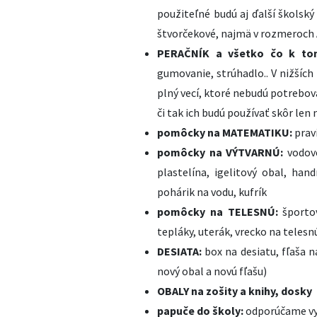
použiteľné budú aj ďalší školský 
štvorčekové, najmä v rozmeroch 
PERAČNÍK a všetko čo k to
gumovanie, strúhadlo.. V nižších
plný vecí, ktoré nebudú potrebova
či tak ich budú používať skôr len 
pomôcky na MATEMATIKU:
p
rav
pomôcky na VÝTVARNÚ:
vodov
plastelína, igelitový obal, hand
pohárik na vodu, kufrík
pomôcky na TELESNÚ:
športo
tepláky, uterák, vrecko na telesn
DESIATA:
box na desiatu, fľaša 
nový obal a novú fľašu)
OBALY na zošity a knihy, dosky
papuče do školy:
odporúčame vy