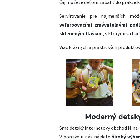
čaj môžete deťom zabaliť do praktick
Servírovanie pre najmenších mô
vyfarbovacími
zmývateľnými pod
skleneným fľašiam
, s ktorými sa bu
Viac krásnych a praktických produkto
Moderný detsk
Sme detský internetový obchod Nina-Fa
V ponuke u nás nájdete
široký výber