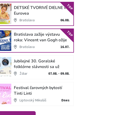
TOP
DETSKÉ TVORIVÉ DIELNE v
Eurovea
Bratislava
06.08.
TOP
Bratislava zažije výstavu
roka: Vincent van Gogh ožije
v unikátnej imerzívnej šou!
Bratislava
16.07.
Jubilejné 30. Goralské
folklórne slávnosti sa už
blížia
Ždiar
07.08. - 09.08.
Festival čarovných bytostí
Tinti Linti
Liptovský Mikuláš
Dnes