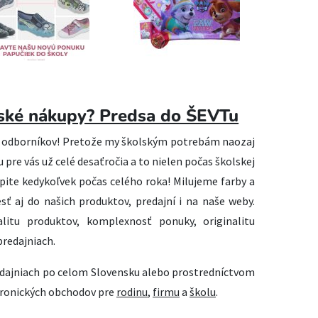
lské nákupy? Predsa do ŠEVTu
 odborníkov! Pretože my školským potrebám naozaj
u pre vás už celé desaťročia a to nielen počas školskej
pite kedykoľvek počas celého roka! Milujeme farby a
sť aj do našich produktov, predajní i na naše weby.
itu produktov, komplexnosť ponuky, originalitu
predajniach.
edajniach po celom Slovensku alebo prostredníctvom
tronických obchodov pre
rodinu
,
firmu
a
školu
.