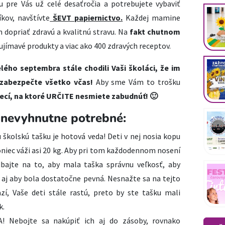
u pre Vás už celé desaťročia a potrebujete vybaviť
kov, navštívte
ŠEVT papiernictvo.
Každej mamine
m dopriať zdravú a kvalitnú stravu. Na
fakt chutnom
ujímavé produkty a viac ako 400 zdravých receptov.
lého septembra stále chodili Vaši školáci, že im
 zabezpečte všetko včas!
Aby sme Vám to trošku
cí, na ktoré URČITE nesmiete zabudnúť! 🙂
 nevyhnutne potrebné:
 školskú tašku je hotová veda! Deti v nej nosia kopu
koniec váži asi 20 kg. Aby pri tom každodennom nosení
 dbajte na to, aby mala taška správnu veľkosť, aby
á, aj aby bola dostatočne pevná. Nesnažte sa na tejto
zí, Vaše deti stále rastú, preto by ste tašku mali
k.
! Nebojte sa nakúpiť ich aj do zásoby, rovnako