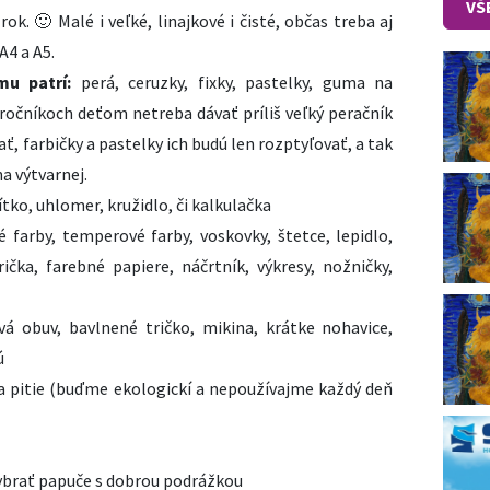
VŠ
rok. 🙂 Malé i veľké, linajkové i čisté, občas treba aj
A4 a A5.
mu patrí:
perá,
ceruzky, fixky, pastelky, guma na
 ročníkoch deťom netreba dávať príliš veľký peračník
ť, farbičky a pastelky ich budú len rozptyľovať, a tak
na výtvarnej.
ítko, uhlomer, kružidlo, či kalkulačka
é farby, temperové farby, voskovky, štetce,
lepidlo,
rička, farebné papiere, náčrtník, výkresy, nožničky,
vá obuv, bavlnené tričko, mikina, krátke nohavice,
ú
na pitie (buďme ekologickí a nepoužívajme každý deň
brať papuče s dobrou podrážkou