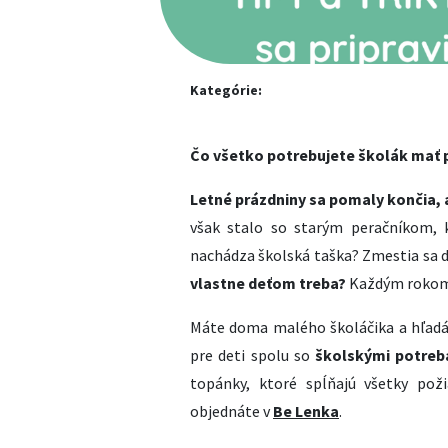
Kategórie:
Čo všetko potrebujete školák mať p
Letné prázdniny sa pomaly končia, a 
však stalo so starým peračníkom, k
nachádza školská taška? Zmestia sa d
vlastne deťom treba?
Každým rokom 
Máte doma malého školáčika a hľad
pre deti spolu so
školskými potreb
topánky, ktoré spĺňajú všetky pož
objednáte v
Be Lenka
.