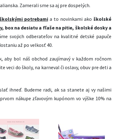
alianska. Zamerali sme sa aj pre dospelých.
školskými potrebami
a to novinkami ako
školské
y, box na desiatu a fľaše na pitie, školské dosky a
áme svojich odberateľov na kvalitné detské papuče
dostaniu až po velkosť 40.
tak, aby bol náš obchod zaujímavý v každom ročnom
e veci do školy, na karneval či oslavy, obuv pre deti a
lať ihneď. Budeme radi, ak sa stanete aj vy našimi
i prvom nákupe zľavovým kupónom vo výške 10% na