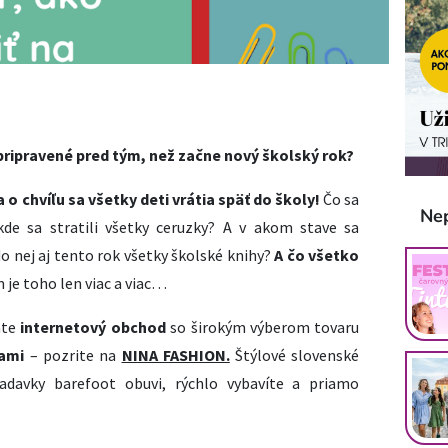
ripravené pred tým, než začne nový školský rok?
o chvíľu sa všetky deti vrátia späť do školy!
Čo sa
Ne
de sa stratili všetky ceruzky? A v akom stave sa
o nej aj tento rok všetky školské knihy?
A čo všetko
je toho len viac a viac…
áte
internetový obchod
so širokým výberom tovaru
ami
– pozrite na
NINA FASHION.
Štýlové slovenské
iadavky barefoot obuvi, rýchlo vybavíte a priamo