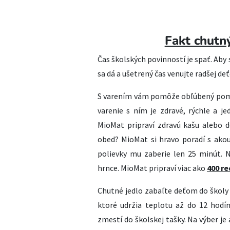
Fakt chut
Čas školských povinností je spať. Aby 
sa dá a ušetrený čas venujte radšej d
S varením vám pomôže obľúbený po
varenie s ním je zdravé, rýchle a j
MioMat pripraví zdravú kašu alebo d
obed? MioMat si hravo poradí s akou
polievky mu zaberie len 25 minút. 
hrnce. MioMat pripraví viac ako
400 r
Chutné jedlo zabaľte deťom do školy
ktoré udržia teplotu až do 12 hodí
zmestí do školskej tašky. Na výber je 