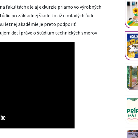
na fakultách ale aj exkurzie priamo vo výrobných
údiu po základnej škole totiž u mladých ľudí
ou letnej akadémie je preto podporiť
ujem detí práve o štúdium technických smerov.