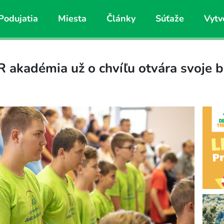
Podujatia
Miesta
Články
Súťaže
Vytv
akadémia už o chvíľu otvára svoje br