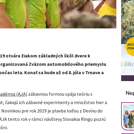
9 otvára žiakom základných škôl dvere k
 organizovaná Zväzom automobilového priemyslu
očas leta. Konať sa bude už od 8. júla v Trnave a
Ne
kad
é
mia (AJA)
zábavnou formou spája teóriu s
ut, čakajú ich zábavné experimenty a množstvo hier a
. Novinkou pre rok 2019 je plavba loďou z Devínu do
 AJA tento rok v rámci návštevy Slovakia Ringu pozrú
ôni.