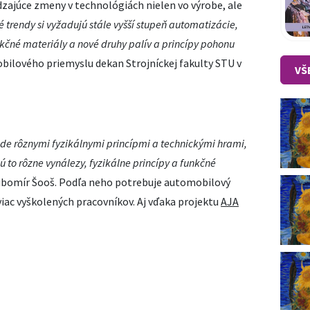
dzajúce zmeny v technológiách nielen vo výrobe, ale
é
trendy si vy
ž
aduj
ú
st
á
le vy
šší
stupe
ň
automatiz
á
cie,
uk
č
n
é
materi
á
ly a nov
é
druhy pal
í
v a princ
í
py pohonu
bilového priemyslu dekan Strojníckej fakulty STU v
VŠ
de r
ôznymi fyzik
álnymi princ
ípmi a technick
ými hrami,
ú to rôzne vyn
álezy, fyzik
álne princ
ípy a funkčn
é
ubomír Šooš. Podľa neho potrebuje automobilový
iac vyškolených pracovníkov. Aj vďaka projektu
AJA