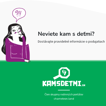
Neviete kam s deťmi?
Dostávajte pravidelné informácie o podujatiach
Člen skupiny rodinných portálov
chameleon.land