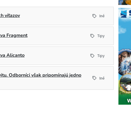
h víťazov
Iné
stva Fragment
Tipy
tva Alicanto
Tipy
ivitu. Odborníci však pripomínajú jedno
Iné