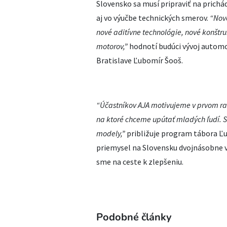
Slovensko sa musí pripraviť na prichá
aj vo výučbe technických smerov.
“
Nov
nov
é
adit
í
vne technol
ó
gie, nov
é
kon
š
tr
motorov,
”
hodnotí budúci vývoj automo
Bratislave Ľubomír Šooš.
“Účastn
íkov AJA motivujeme v prvom ra
na ktor
é chceme up
úta
ť mlad
ý
ch
ľud
í. S
modely,”
približuje program tábora Ľ
priemysel na Slovensku dvojnásobne v
sme na ceste k zlepšeniu.
Podobné články