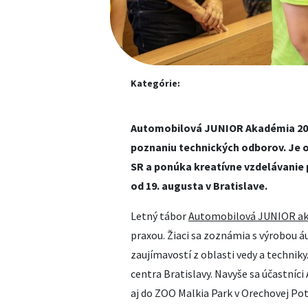
Kategórie:
Automobilová JUNIOR Akadémia 201
poznaniu technických odborov. Je
SR a ponúka kreatívne vzdelávanie p
od 19. augusta v Bratislave.
Letný tábor
Automobilov
á
JUNIOR a
praxou. Žiaci sa zoznámia s výrobou á
zaujímavostí z oblasti vedy a techniky
centra Bratislavy. Navyše sa účastníci
aj do ZOO Malkia Park v Orechovej Pot