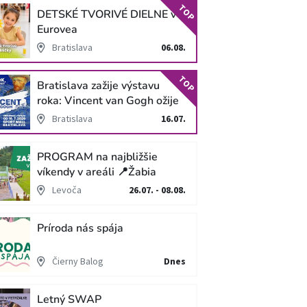
TOP
DETSKÉ TVORIVÉ DIELNE v
Eurovea
Bratislava
06.08.
TOP
Bratislava zažije výstavu
roka: Vincent van Gogh ožije
v unikátnej imerzívnej šou!
Bratislava
16.07.
PROGRAM na najbližšie
víkendy v areáli 📍Žabia
cesta
Levoča
26.07. - 08.08.
Príroda nás spája
Čierny Balog
Dnes
Letný SWAP