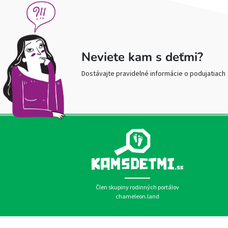
Neviete kam s deťmi?
Dostávajte pravidelné informácie o podujatiach
Člen skupiny rodinných portálov
chameleon.land