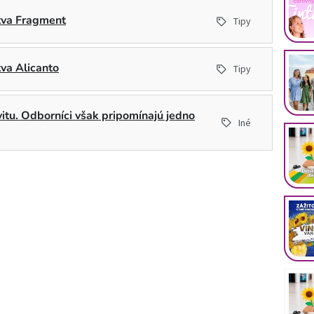
stva Fragment
Tipy
tva Alicanto
Tipy
ivitu. Odborníci však pripomínajú jedno
Iné