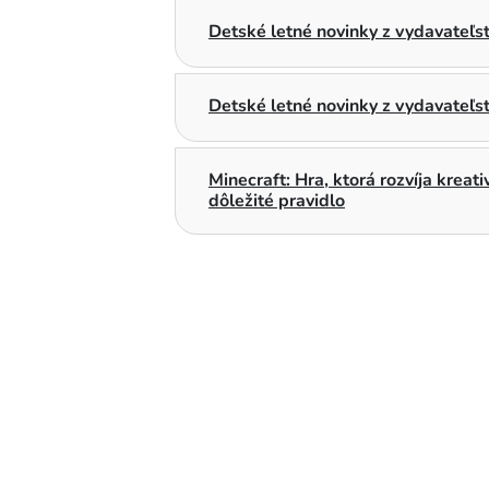
Detské letné novinky z vydavateľ
Detské letné novinky z vydavateľs
Minecraft: Hra, ktorá rozvíja kreat
dôležité pravidlo