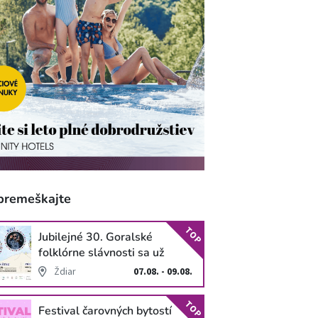
premeškajte
TOP
Jubilejné 30. Goralské
folklórne slávnosti sa už
blížia
Ždiar
07.08. - 09.08.
TOP
Festival čarovných bytostí