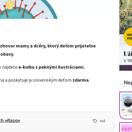
rozhovor mamy a dcéry, ktorý deťom prijateľne
h obavy.
ie nájdete
e-knihu s peknými ilustráciami.
ma a poskytuje ju slovenským deťom
zdarma
.
Ne
h víťazov
Iné