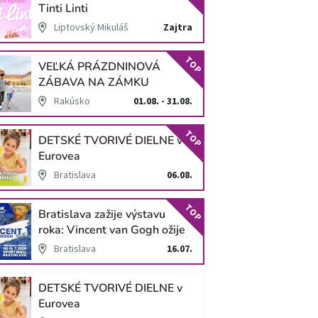
Tinti Linti
Liptovský Mikuláš
Zajtra
TOP
VEĽKÁ PRÁZDNINOVÁ
ZÁBAVA NA ZÁMKU
SCHLOSS HOF
Rakúsko
01.08. - 31.08.
TOP
DETSKÉ TVORIVÉ DIELNE v
Eurovea
Bratislava
06.08.
TOP
Bratislava zažije výstavu
roka: Vincent van Gogh ožije
v unikátnej imerzívnej šou!
Bratislava
16.07.
DETSKÉ TVORIVÉ DIELNE v
Eurovea