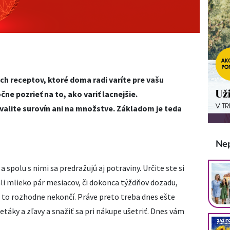
 receptov, ktoré doma radi varíte pre vašu
ne pozrieť na to, ako variť lacnejšie.
alite surovín ani na množstve. Základom je teda
Ne
 a spolu s nimi sa predražujú aj potraviny. Určite ste si
ali mlieko pár mesiacov, či dokonca týždňov dozadu,
ku to rozhodne nekončí. Práve preto treba dnes ešte
letáky a zľavy a snažiť sa pri nákupe ušetriť. Dnes vám