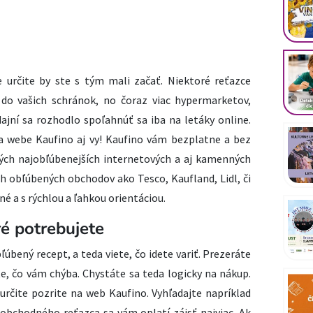
e určite by ste s tým mali začať. Niektoré reťazce
 do vašich schránok, no čoraz viac hypermarketov,
ajní sa rozhodlo spoľahnúť sa iba na letáky online.
a webe Kaufino aj vy! Kaufino vám bezplatne a bez
 tých najobľúbenejších internetových a aj kamenných
ch obľúbených obchodov ako Tesco, Kaufland, Lidl, či
é a s rýchlou a ľahkou orientáciou.
ré potrebujete
úbený recept, a teda viete, čo idete variť. Prezeráte
íte, čo vám chýba. Chystáte sa teda logicky na nákup.
určite pozrite na web Kaufino. Vyhľadajte napríklad
 obchodného reťazca sa vám oplatí zájsť najviac. Ak