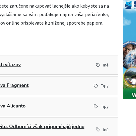
dete zaručene nakupovať lacnejšie ako keby ste sa na
 vyskúšanie sa vám poďakuje najmä vaša peňaženka,
kov online prispievate k zníženej spotrebe papiera.
h víťazov
Iné
stva Fragment
Tipy
tva Alicanto
Tipy
ivitu. Odborníci však pripomínajú jedno
Iné