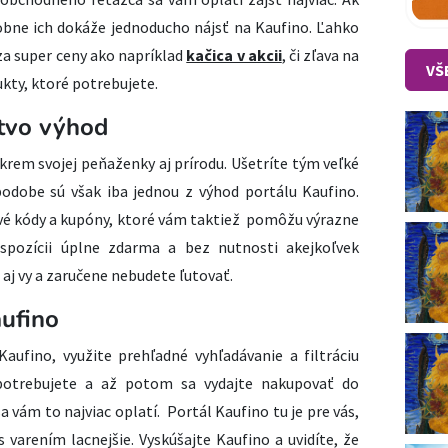
obne ich dokáže jednoducho nájsť na Kaufino. Ľahko
za super ceny ako napríklad
kačica v akcii
, či zľava na
VŠ
kty, ktoré potrebujete.
tvo výhod
okrem svojej peňaženky aj prírodu. Ušetríte tým veľké
odobe sú však iba jednou z výhod portálu Kaufino.
ové kódy a kupóny, ktoré vám taktiež pomôžu výrazne
ispozícii úplne zdarma a bez nutnosti akejkoľvek
 aj vy a zaručene nebudete ľutovať.
aufino
Kaufino, využite prehľadné vyhľadávanie a filtráciu
potrebujete a až potom sa vydajte nakupovať do
 vám to najviac oplatí. Portál Kaufino tu je pre vás,
arením lacnejšie. Vyskúšajte Kaufino a uvidíte, že