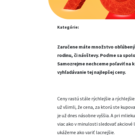
Kategórie:
Zaručene máte množstvo obľúbených
rodinu, či návštevy. Poďme sa spoloč
Samozrejme nechceme poľaviť na kv
vyhľadávanie tej najlepšej ceny.
Ceny rastú stále rýchlejšie a rýchlejšie
už všimli, že cena, za ktorú ste kupov
je už dnes násobne vyššia. A pri mlie
viac ako v minulosti sledovať akciové 
ukážeme ako variť lacnejšie.