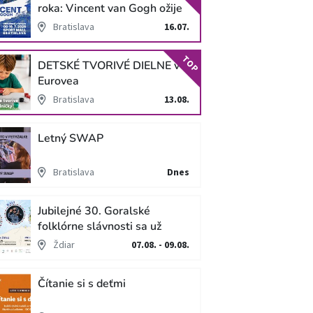
roka: Vincent van Gogh ožije
v unikátnej imerzívnej šou!
Bratislava
16.07.
TOP
DETSKÉ TVORIVÉ DIELNE v
Eurovea
Bratislava
13.08.
Letný SWAP
Bratislava
Dnes
Jubilejné 30. Goralské
folklórne slávnosti sa už
blížia
Ždiar
07.08. - 09.08.
Čítanie si s deťmi