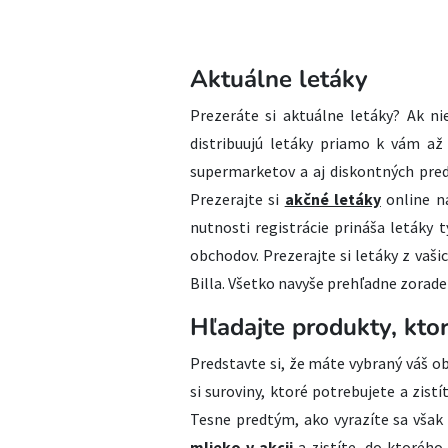
Aktuálne letáky
Prezeráte si aktuálne letáky? Ak ni
distribuujú letáky priamo k vám až
supermarketov a aj diskontných pred
Prezerajte si
akčné letáky
online n
nutnosti registrácie prináša letáky
obchodov. Prezerajte si letáky z vaši
Billa. Všetko navyše prehľadne zoraden
Hľadajte produkty, kto
Predstavte si, že máte vybraný váš obľ
si suroviny, ktoré potrebujete a zist
Tesne predtým, ako vyrazíte sa však 
mlieko v akcii
a zistíte, do ktorého