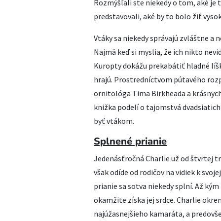
Rozmýšľali ste niekedy o tom, aké je t
predstavovali, aké by to bolo žiť vy
Vtáky sa niekedy správajú zvláštne a n
Najmä keď si myslia, že ich nikto nevi
Kuropty dokážu prekabátiť hladné líšk
hrajú. Prostredníctvom pútavého roz
ornitológa Tima Birkheada a krásnych 
knižka podelí o tajomstvá dvadsiatich
byť vtákom.
Splnené prianie
Jedenásťročná Charlie už od štvrtej tr
však odíde od rodičov na vidiek k svoje
prianie sa sotva niekedy splní. Až ký
okamžite získa jej srdce. Charlie okr
najúžasnejšieho kamaráta, a predovš