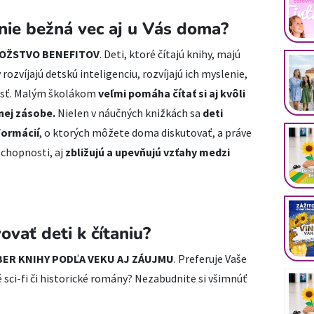
nie bežná vec aj u Vás doma?
MNOŽSTVO BENEFITOV
. Deti, ktoré čítajú knihy, majú
rozvíjajú detskú inteligenciu, rozvíjajú ich myslenie,
nosť. Malým školákom
veľmi pomáha čítať si aj kvôli
vnej zásobe.
Nielen v náučných knižkách sa
deti
formácií
, o ktorých môžete doma diskutovať, a práve
schopnosti, aj
zbližujú a upevňujú vzťahy medzi
vať deti k čítaniu?
BER KNIHY PODĽA VEKU AJ ZÁUJMU
. Preferuje Vaše
é sci-fi či historické romány? Nezabudnite si všimnúť