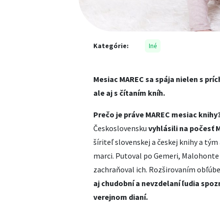
Kategórie:
Iné
Mesiac MAREC sa spája nielen s príc
ale aj s čítaním kníh.
Prečo je práve MAREC mesiac knihy
Československu
vyhlásili na počes
šíriteľ slovenskej a českej knihy a tým
marci. Putoval po Gemeri, Malohonte a
zachraňoval ich. Rozširovaním obľúben
aj chudobní a nevzdelaní ľudia spozn
verejnom dianí.