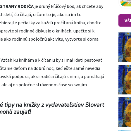
 STRANY RODIČA
je druhý kľúčový bod, ak chcete aby
ch detí, čo čítajú, o čom to je, ako sa im to
VŠ
 zbierajte pečiatky za každú prečítanú knihu, choďte
pravte si rodinné diskusie o knihách, upečte si k
nie ako rodinnú spoločnú aktivitu, vytvorte si doma
Vzťah ku knihám a k čítaniu by si mali deti pestovať
é čítanie deťom na dobrú noc, keď ešte samé nevedia
rovská podpora, ak si rodičia čítajú s nimi, a pomáhajú
ní, ale aj o spoločne strávenom čase so svojim
tipy na knižky z vydavateľstiev Slovart
ohli zaujať!