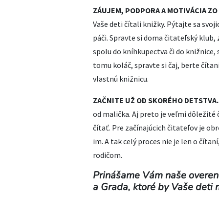
ZÁUJEM, PODPORA A MOTIVÁCIA ZO
Vaše deti čítali knižky. Pýtajte sa svoji
páči. Spravte si doma čitateľský klub,
spolu do kníhkupectva či do knižnice, s
tomu koláč, spravte si čaj, berte číta
vlastnú knižnicu.
ZAČNITE UŽ OD SKORÉHO DETSTVA.
od malička. Aj preto je veľmi dôležit
čítať. Pre začínajúcich čitateľov je ob
im. A tak celý proces nie je len o číta
rodičom.
Prinášame Vám naše overené 
a Grada, ktoré by Vaše deti m