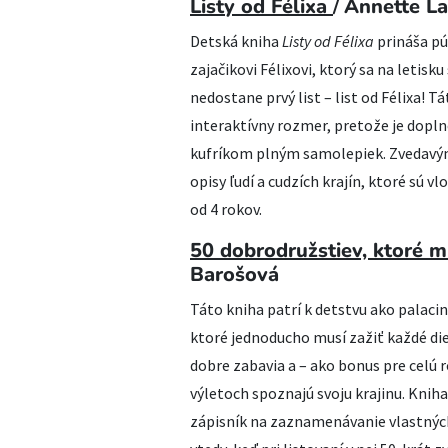
Listy od Félixa
/
Annette L
Detská kniha
Listy od Félixa
prináša pú
zajačikovi Félixovi, ktorý sa na letisku
nedostane prvý list – list od Félixa! 
interaktívny rozmer, pretože je dopln
kufríkom plným samolepiek. Zvedavým
opisy ľudí a cudzích krajín, ktoré sú 
od 4 rokov.
50 dobrodružstiev, ktoré m
Barošová
Táto kniha patrí k detstvu ako palaci
ktoré jednoducho musí zažiť každé dieťa
dobre zabavia a – ako bonus pre celú 
výletoch spoznajú svoju krajinu. Kniha 
zápisník na zaznamenávanie vlastných