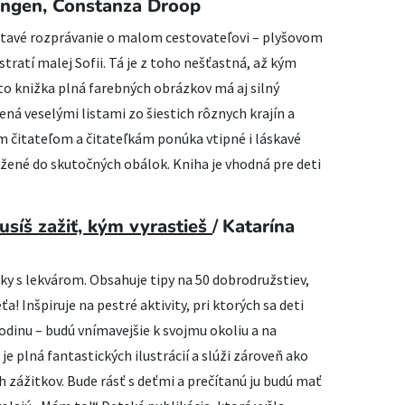
angen, Constanza Droop
tavé rozprávanie o malom cestovateľovi – plyšovom
 stratí malej Sofii. Tá je z toho nešťastná, až kým
Táto knižka plná farebných obrázkov má aj silný
ená veselými listami zo šiestich rôznych krajín a
 čitateľom a čitateľkám ponúka vtipné i láskavé
vložené do skutočných obálok. Kniha je vhodná pre deti
usíš zažiť, kým vyrastieš
/
Katarína
nky s lekvárom. Obsahuje tipy na 50 dobrodružstiev,
! Inšpiruje na pestré aktivity, pri ktorých sa deti
rodinu – budú vnímavejšie k svojmu okoliu a na
je plná fantastických ilustrácií a slúži zároveň ako
 zážitkov. Bude rásť s deťmi a prečítanú ju budú mať