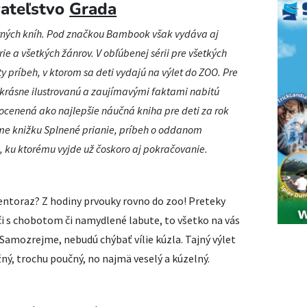
ateľstvo
Grada
rných kníh. Pod značkou Bambook však vydáva aj
ie a všetkých žánrov. V obľúbenej sérii pre všetkých
ty príbeh, v ktorom sa deti vydajú na výlet do ZOO. Pre
krásne ilustrovanú a zaujímavými faktami nabitú
 ocenená ako najlepšie náučná kniha pre deti za rok
me knižku Splnené prianie, príbeh o oddanom
 ku ktorému vyjde už čoskoro aj pokračovanie.
 tentoraz? Z hodiny prvouky rovno do zoo! Preteky
či s chobotom či namydlené labute, to všetko na vás
 Samozrejme, nebudú chýbať vílie kúzla. Tajný výlet
ý, trochu poučný, no najmä veselý a kúzelný.