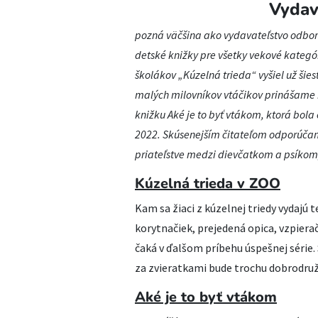
Vydav
pozná väčšina ako vydavateľstvo odbo
detské knižky pre všetky vekové kategór
školákov „Kúzelná trieda“ vyšiel už šies
malých milovníkov vtáčikov prinášame 
knižku Aké je to byť vtákom, ktorá bola
2022. Skúsenejším čitateľom odporúča
priateľstve medzi dievčatkom a psíkom,
Kúzelná trieda v ZOO
Kam sa žiaci z kúzelnej triedy vydajú
korytnačiek, prejedená opica, vzpiera
čaká v ďalšom príbehu úspešnej série.
za zvieratkami bude trochu dobrodružn
Aké je to byť vtákom