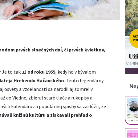
hodom prvých slnečných dní, či prvých kvietkov,
?
Je to tak už
od roku 1955
, kedy ho v bývalom
ť Mateja Hrebendu Hačavského
. Tento legendárny
Ne
 aj osvety a vzdelanosti sa narodil aj zomrel v
ž do Viedne, zbieral staré tlače a rukopisy a
ých kalendárov a populárnej spisby sa zaslúžil, že
ávali knižnú kultúru a získavali prehľad o