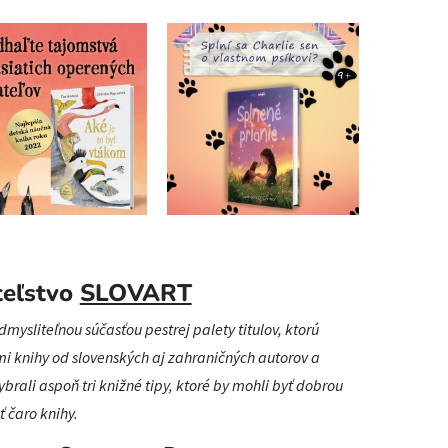
teľstvo
SLOVART
mysliteľnou súčasťou pestrej palety titulov, ktorú
 knihy od slovenských aj zahraničných autorov a
ybrali aspoň tri knižné tipy, ktoré by mohli byť dobrou
ť čaro knihy.