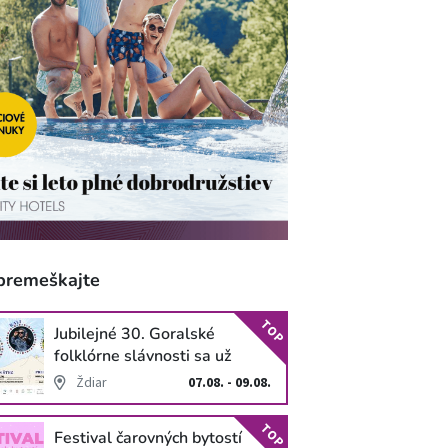
premeškajte
TOP
Jubilejné 30. Goralské
folklórne slávnosti sa už
blížia
Ždiar
07.08. - 09.08.
TOP
Festival čarovných bytostí