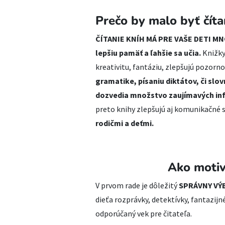
Prečo by malo byť číta
ČÍTANIE KNÍH MÁ PRE VAŠE DETI 
lepšiu pamäť a ľahšie sa učia.
Knižky 
kreativitu, fantáziu, zlepšujú pozor
gramatike, písaniu diktátov, či slo
dozvedia množstvo zaujímavých in
preto knihy zlepšujú aj komunikačné 
rodičmi a deťmi.
Ako motivo
V prvom rade je dôležitý
SPRÁVNY VÝ
dieťa rozprávky, detektívky, fantazijn
odporúčaný vek pre čitateľa.