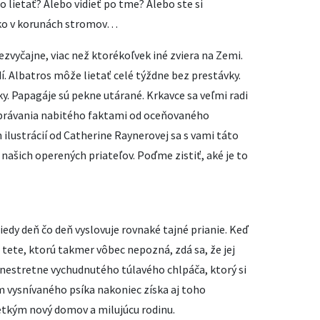
o lietať? Alebo vidieť po tme? Alebo ste si
soko v korunách stromov…
ezvyčajne, viac než ktorékoľvek iné zviera na Zemi.
dí. Albatros môže lietať celé týždne bez prestávky.
y. Papagáje sú pekne utárané. Krkavce sa veľmi radi
právania nabitého faktami od oceňovaného
ilustrácií od Catherine Raynerovej sa s vami táto
 našich operených priateľov. Poďme zistiť, aké je to
iedy deň čo deň vyslovuje rovnaké tajné prianie. Keď
j tete, ktorú takmer vôbec nepozná, zdá sa, že jej
m nestretne vychudnutého túlavého chlpáča, ktorý si
em vysnívaného psíka nakoniec získa aj toho
etkým nový domov a milujúcu rodinu.