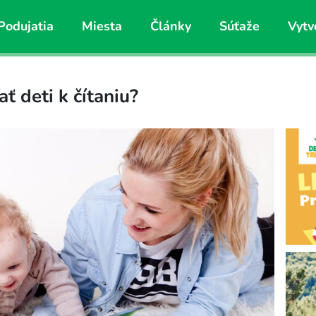
Podujatia
Miesta
Články
Súťaže
Vytv
 deti k čítaniu?