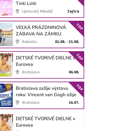
Tinti Linti
Liptovský Mikuláš
Zajtra
TOP
VEĽKÁ PRÁZDNINOVÁ
ZÁBAVA NA ZÁMKU
SCHLOSS HOF
Rakúsko
01.08. - 31.08.
TOP
DETSKÉ TVORIVÉ DIELNE v
Eurovea
Bratislava
06.08.
TOP
Bratislava zažije výstavu
roka: Vincent van Gogh ožije
v unikátnej imerzívnej šou!
Bratislava
16.07.
DETSKÉ TVORIVÉ DIELNE v
Eurovea