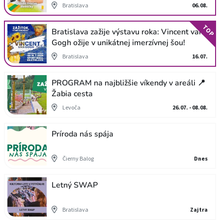
Bratislava
06.08.
TOP
Bratislava zažije výstavu roka: Vincent van
Gogh ožije v unikátnej imerzívnej šou!
Bratislava
16.07.
PROGRAM na najbližšie víkendy v areáli 📍
Žabia cesta
Levoča
26.07. - 08.08.
Príroda nás spája
Čierny Balog
Dnes
Letný SWAP
Bratislava
Zajtra