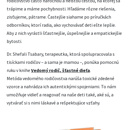
rodičovstvo často náročnou a neistou cestou, na ktorej sa
trápime a máme pochybnosti. Hľadáme rôzne riešenia,
zisťujeme, pátrame. Častejšie siahame po príručkách
odborníkov, ktorí radia, ako vychovávať deti ešte lepšie.
Aby z nich vyrástli šťastnejšie, úspešnejšie a empatickejšie
bytosti.
Dr. Shefali Tsabary, terapeutka, ktorá spolupracovala s
tisíckami rodičov – a sama je mamou –, ponúka pomocnú
ruku v knihe
Vedomý rodič, šťastné dieťa
.
Metóda vedomého rodičovstva narúša toxické zdedené
vzorce a nahrádza ich autentickými spojeniami. To nám
umožňuje vidieť a reagovať na naše deti také, aké sú, a
vytvárať si s nimi láskavé a rešpektujúce vzťahy.