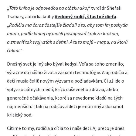
„
Táto kniha je odpoveďou na otázku ako
,“ tvrdí dr Shefali
Tsabary, autorka knihy
Vedomý rodič, šťastné dieťa
.
„
Rodičia ma čoraz častejšie žiadali o to, aby som im poskytla
mapu, podľa ktorej by mohli postupovať krok za krokom,
a zmeniť tak svoj vzťah s deťmi. A tu to majú – mapu, na ktorú
čakali.“
Dnešný svet je iný ako býval kedysi. Veľa sa toho zmenilo,
výrazne do nášho života zasiahli technológie. A aj rodičia a
deti musia čeliť novým výzvam a požiadavkám. Či už ide o
vplyv sociálnych médií, krízu duševného zdravia, alebo
generačné očakávania, ktoré sa nevedome kladú na tých
najmenších. Tlak na rodičov a deti je enormný a dosiahol
kritický bod.
Cítime to my, rodičia a cítia to i naše deti. Aj preto je dnes