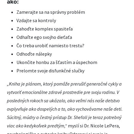
ako:
Zamerajte sa na správny problém
Vzdajte sa kontroly
Zahoďte komplex spasiteľa
Odhaľte ego svojho dieťaťa
Čo treba urobiť namiesto trestu?
Odhoďte nálepky
Ukončite honbu za šťastím a úspechom
Prelomte svoje disfunkčné slučky
„Kniha je plánom, ktorý pomôže prerušiť generačné cykly a
vytvoriť emocionálne zdravé prostredie pre svoju rodinu. V
posledných rokoch sa ukázalo, ako veľmi nás naše detstvo
ovplyvňuje ako dospelých a to, ako vychovávame naše deti.
Súcitný, múdry a čestný prístup Dr. Shefali je teraz potrebný
viac ako kedykoľvek predtým,“
myslí si Dr. Nicole LePera,
psychologička a autorka knihy Odpracuj si svoje ja.