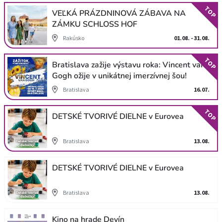
TOP
VEĽKÁ PRÁZDNINOVÁ ZÁBAVA NA
ZÁMKU SCHLOSS HOF
Rakúsko
01.08. - 31.08.
TOP
Bratislava zažije výstavu roka: Vincent van
Gogh ožije v unikátnej imerzívnej šou!
Bratislava
16.07.
TOP
DETSKÉ TVORIVÉ DIELNE v Eurovea
Bratislava
13.08.
DETSKÉ TVORIVÉ DIELNE v Eurovea
Bratislava
13.08.
Kino na hrade Devín