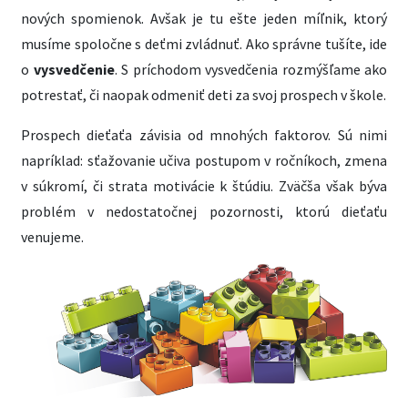
nových spomienok. Avšak je tu ešte jeden míľnik, ktorý
musíme spoločne s deťmi zvládnuť. Ako správne tušíte, ide
o
vysvedčenie
. S príchodom vysvedčenia rozmýšľame ako
potrestať, či naopak odmeniť deti za svoj prospech v škole.
Prospech dieťaťa závisia od mnohých faktorov. Sú nimi
napríklad: sťažovanie učiva postupom v ročníkoch, zmena
v súkromí, či strata motivácie k štúdiu. Zväčša však býva
problém v nedostatočnej pozornosti, ktorú dieťaťu
venujeme.