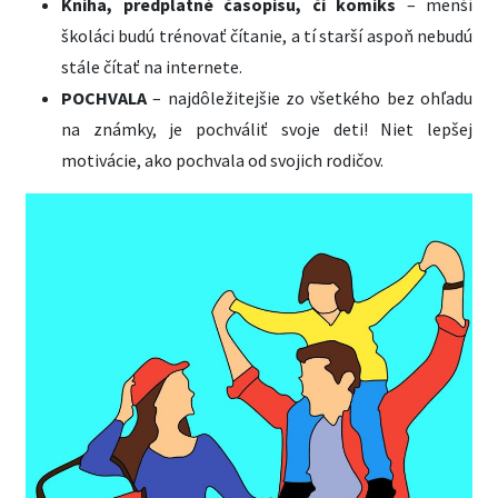
Kniha, predplatné časopisu, či komiks
– menší
školáci budú trénovať čítanie, a tí starší aspoň nebudú
stále čítať na internete.
POCHVALA
– najdôležitejšie zo všetkého bez ohľadu
na známky, je pochváliť svoje deti! Niet lepšej
motivácie, ako pochvala od svojich rodičov.