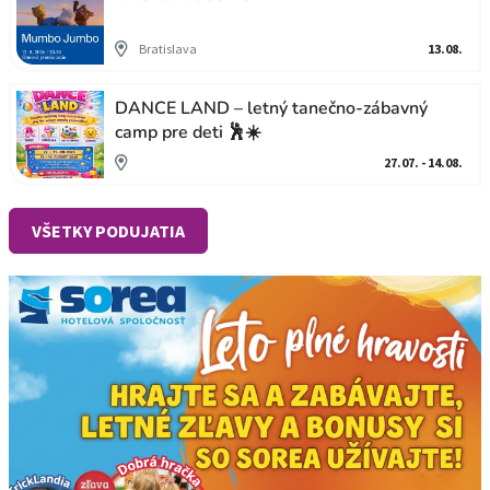
Bratislava
13.08.
DANCE LAND – letný tanečno-zábavný
camp pre deti 🕺☀️
27.07. - 14.08.
VŠETKY PODUJATIA