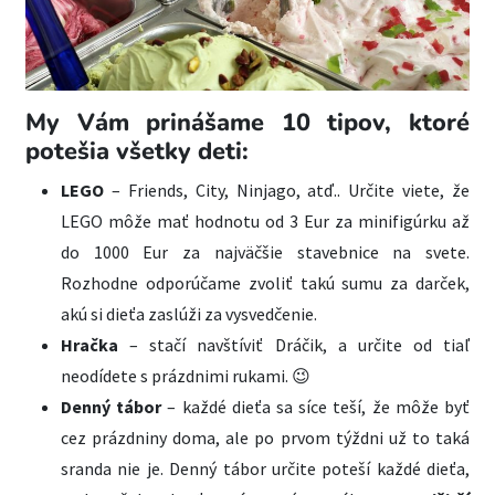
My Vám prinášame 10 tipov, ktoré
potešia všetky deti:
LEGO
– Friends, City, Ninjago, atď.. Určite viete, že
LEGO môže mať hodnotu od 3 Eur za minifigúrku až
do 1000 Eur za najväčšie stavebnice na svete.
Rozhodne odporúčame zvoliť takú sumu za darček,
akú si dieťa zaslúži za vysvedčenie.
Hračka
– stačí navštíviť Dráčik, a určite od tiaľ
neodídete s prázdnimi rukami. 😉
Denný tábor
– každé dieťa sa síce teší, že môže byť
cez prázdniny doma, ale po prvom týždni už to taká
sranda nie je. Denný tábor určite poteší každé dieťa,