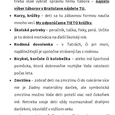
treba však vybrať správnu tému tábora –
najširší
výber táborov v Bratislave nájdete TU.
Kurzy, krúžky
– deti sa tu zábavnou formou naučia
mnoho vecí.
My odporúčame TIETO krúžky.
Školské potreby
– peračník, taška, fixky, perá.. Určite
je to dobrá motivácia na ďalší školský rok.
Rodinná dovolenka
– v Tatrách, či pri mori,
najdôležitejší je spoločne strávený čas s rodinou.
Bicykel, korčule či kolobežka
– alebo iná športová
pomôcka, ktorá dobrovoľne rozhýbe Vaše ratolesti
počas leta.
Zmrzlina
– zobrať deti na zmrzlinu či do cukrárne síce
nie je žiadny materiálny darček, ale symbolická
zmrzlina možno Vaše deti poteší viac než čokoľvek
iné. Netreba svoje deti vždy rozmaznávať drahými
darčekmi, obzvlášť v nižšom veku.