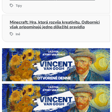
Tipy
Minecraft: Hra, ktorá rozvíja kreativitu. Odborníci
však pripomínajú jedno dôležité pravidlo
Iné